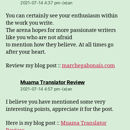
2021-07-14 4:37 pm-(e)an
You can certainly see your enthusiasm within
the work you write.
The arena hopes for more passionate writers
like you who are not afraid
to mention how they believe. At all times go
after your heart.
Review my blog post ::
marchegabonais.com
dio:
Muama Translator Review
2021-07-14 4:57 pm-(e)an
I believe you have mentioned some very
interesting points, appreciate it for the post.
Here is my blog post ::
Muama Translator