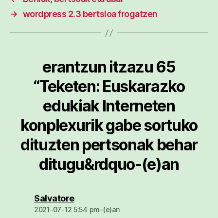
→
wordpress 2.3 bertsioa frogatzen
erantzun itzazu 65
“Teketen: Euskarazko
edukiak Interneten
konplexurik gabe sortuko
dituzten pertsonak behar
ditugu&rdquo-(e)an
dio:
Salvatore
2021-07-12 5:54 pm-(e)an