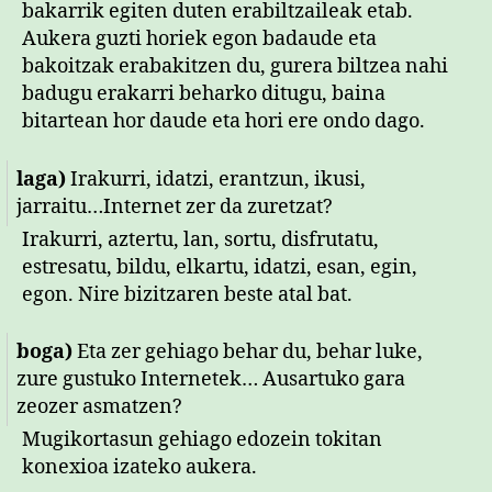
bakarrik egiten duten erabiltzaileak etab.
Aukera guzti horiek egon badaude eta
bakoitzak erabakitzen du, gurera biltzea nahi
badugu erakarri beharko ditugu, baina
bitartean hor daude eta hori ere ondo dago.
laga)
Irakurri, idatzi, erantzun, ikusi,
jarraitu…Internet zer da zuretzat?
Irakurri, aztertu, lan, sortu, disfrutatu,
estresatu, bildu, elkartu, idatzi, esan, egin,
egon. Nire bizitzaren beste atal bat.
boga)
Eta zer gehiago behar du, behar luke,
zure gustuko Internetek… Ausartuko gara
zeozer asmatzen?
Mugikortasun gehiago edozein tokitan
konexioa izateko aukera.