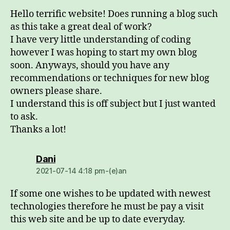
Hello terrific website! Does running a blog such
as this take a great deal of work?
I have very little understanding of coding
however I was hoping to start my own blog
soon. Anyways, should you have any
recommendations or techniques for new blog
owners please share.
I understand this is off subject but I just wanted
to ask.
Thanks a lot!
dio:
Dani
2021-07-14 4:18 pm-(e)an
If some one wishes to be updated with newest
technologies therefore he must be pay a visit
this web site and be up to date everyday.