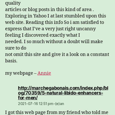
quality
articles or blog posts in this kind of area .
Exploring in Yahoo I at last stumbled upon this
web site. Reading this info So i am satisfied to
express that I’ve a very just right uncanny
feeling I discovered exactly what I
needed. I so much without a doubt will make
sure to do
not omit this site and give it a look on a constant
basis.
my webpage –
Annie
http://marchegabonais.com/index.php/bl
og/70359/5-natural-libido-enhancers-
dio:
for-men/
2021-07-16 12:51 pm-(e)an
I got this web page from my friend who told me