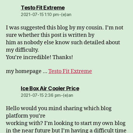
dio:
Testo Fit Extreme
2021-07-15 1:10 pm-(e)an
I was suggested this blog by my cousin. I’m not
sure whether this post is written by
him as nobody else know such detailed about
my difficulty.
You’re incredible! Thanks!
my homepage …
Testo Fit Extreme
dio:
Ice Box Air Cooler Price
2021-07-15 2:36 pm-(e)an
Hello would you mind sharing which blog
platform you’re
working with? I’m looking to start my own blog
in the near future but I’m having a difficult time