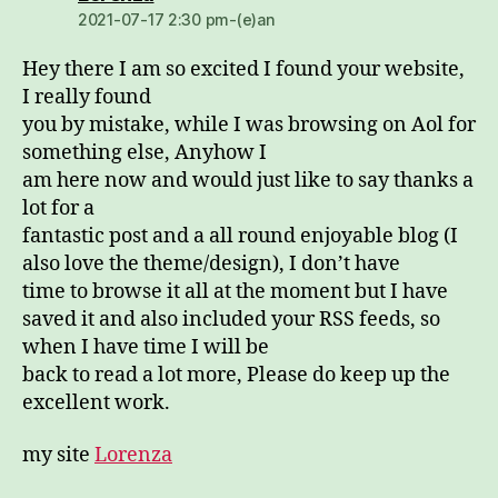
2021-07-17 2:30 pm-(e)an
Hey there I am so excited I found your website,
I really found
you by mistake, while I was browsing on Aol for
something else, Anyhow I
am here now and would just like to say thanks a
lot for a
fantastic post and a all round enjoyable blog (I
also love the theme/design), I don’t have
time to browse it all at the moment but I have
saved it and also included your RSS feeds, so
when I have time I will be
back to read a lot more, Please do keep up the
excellent work.
my site
Lorenza