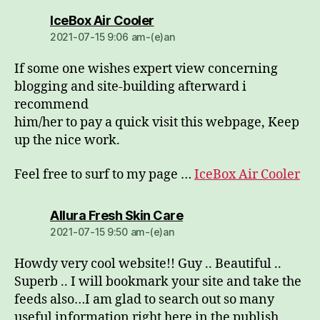
dio:
IceBox Air Cooler
2021-07-15 9:06 am-(e)an
If some one wishes expert view concerning
blogging and site-building afterward i
recommend
him/her to pay a quick visit this webpage, Keep
up the nice work.
Feel free to surf to my page …
IceBox Air Cooler
dio:
Allura Fresh Skin Care
2021-07-15 9:50 am-(e)an
Howdy very cool website!! Guy .. Beautiful ..
Superb .. I will bookmark your site and take the
feeds also…I am glad to search out so many
useful information right here in the publish,