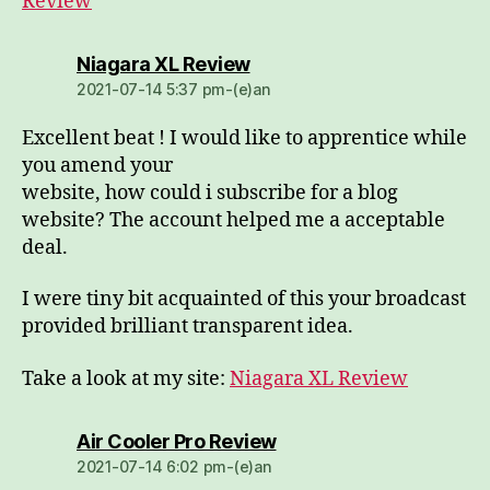
Review
dio:
Niagara XL Review
2021-07-14 5:37 pm-(e)an
Excellent beat ! I would like to apprentice while
you amend your
website, how could i subscribe for a blog
website? The account helped me a acceptable
deal.
I were tiny bit acquainted of this your broadcast
provided brilliant transparent idea.
Take a look at my site:
Niagara XL Review
dio:
Air Cooler Pro Review
2021-07-14 6:02 pm-(e)an