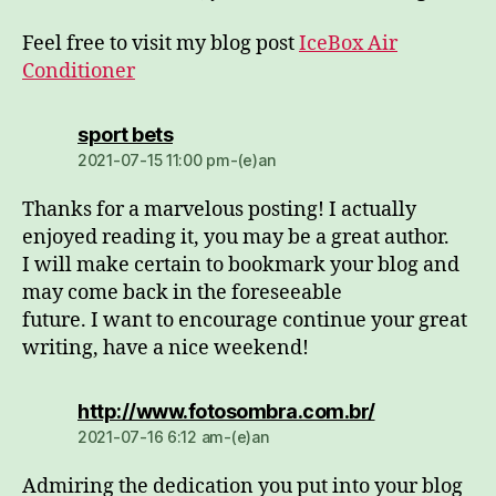
Feel free to visit my blog post
IceBox Air
Conditioner
dio:
sport bets
2021-07-15 11:00 pm-(e)an
Thanks for a marvelous posting! I actually
enjoyed reading it, you may be a great author.
I will make certain to bookmark your blog and
may come back in the foreseeable
future. I want to encourage continue your great
writing, have a nice weekend!
dio:
http://www.fotosombra.com.br/
2021-07-16 6:12 am-(e)an
Admiring the dedication you put into your blog