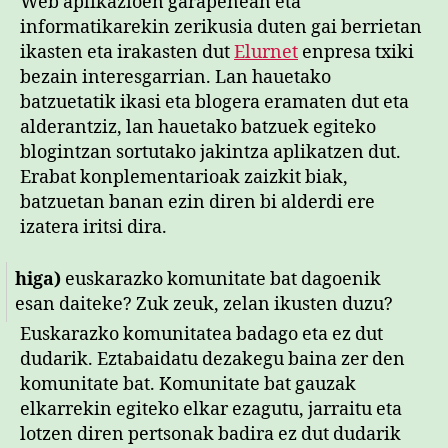
Web aplikazioen garapenean eta
informatikarekin zerikusia duten gai berrietan
ikasten eta irakasten dut
Elurnet
enpresa txiki
bezain interesgarrian. Lan hauetako
batzuetatik ikasi eta blogera eramaten dut eta
alderantziz, lan hauetako batzuek egiteko
blogintzan sortutako jakintza aplikatzen dut.
Erabat konplementarioak zaizkit biak,
batzuetan banan ezin diren bi alderdi ere
izatera iritsi dira.
higa)
euskarazko komunitate bat dagoenik
esan daiteke? Zuk zeuk, zelan ikusten duzu?
Euskarazko komunitatea badago eta ez dut
dudarik. Eztabaidatu dezakegu baina zer den
komunitate bat. Komunitate bat gauzak
elkarrekin egiteko elkar ezagutu, jarraitu eta
lotzen diren pertsonak badira ez dut dudarik