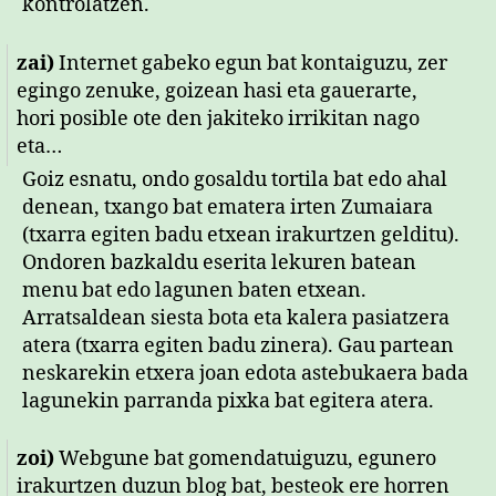
kontrolatzen.
zai)
Internet gabeko egun bat kontaiguzu, zer
egingo zenuke, goizean hasi eta gauerarte,
hori posible ote den jakiteko irrikitan nago
eta…
Goiz esnatu, ondo gosaldu tortila bat edo ahal
denean, txango bat ematera irten Zumaiara
(txarra egiten badu etxean irakurtzen gelditu).
Ondoren bazkaldu eserita lekuren batean
menu bat edo lagunen baten etxean.
Arratsaldean siesta bota eta kalera pasiatzera
atera (txarra egiten badu zinera). Gau partean
neskarekin etxera joan edota astebukaera bada
lagunekin parranda pixka bat egitera atera.
zoi)
Webgune bat gomendatuiguzu, egunero
irakurtzen duzun blog bat, besteok ere horren