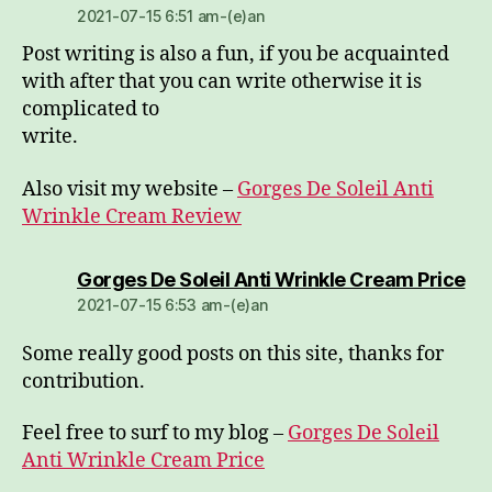
2021-07-15 6:51 am-(e)an
Post writing is also a fun, if you be acquainted
with after that you can write otherwise it is
complicated to
write.
Also visit my website –
Gorges De Soleil Anti
Wrinkle Cream Review
dio
Gorges De Soleil Anti Wrinkle Cream Price
2021-07-15 6:53 am-(e)an
Some really good posts on this site, thanks for
contribution.
Feel free to surf to my blog –
Gorges De Soleil
Anti Wrinkle Cream Price