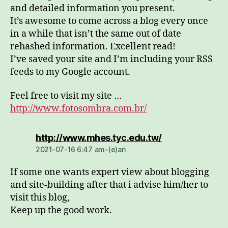
and detailed information you present.
It’s awesome to come across a blog every once
in a while that isn’t the same out of date
rehashed information. Excellent read!
I’ve saved your site and I’m including your RSS
feeds to my Google account.
Feel free to visit my site …
http://www.fotosombra.com.br/
dio:
http://www.mhes.tyc.edu.tw/
2021-07-16 6:47 am-(e)an
If some one wants expert view about blogging
and site-building after that i advise him/her to
visit this blog,
Keep up the good work.