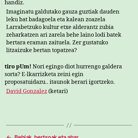
handiz.
Imaginatu galdutako gauza guztiak dauden
leku bat badagoela eta kalean zoazela
Larrabetzuko kultur etxe alderantz zubia
zeharkatzen ari zarela behe laino lodi batek
bertara eraman zaituela. Zer gustatuko
litzaizuke bertan topatzea?
tiro pUm!
Nori egingo diot hurrengo galdera
sorta? E-lkarrizketa zeini egin
proposatuidazu.. itaunok berari igortzeko.
David Gonzalez
(ketari)
←
Behiak, bertsoak eta abar