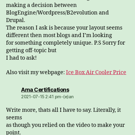
making a decision between
BlogEngine/Wordpress/B2evolution and
Drupal.
The reason I ask is because your layout seems
different then most blogs and I’m looking
for something completely unique. P.S Sorry for
getting off-topic but
I had to ask!
Also visit my webpage:
Ice Box Air Cooler Price
dio:
Ama Certifications
2021-07-15 2:41 pm-(e)an
Write more, thats all I have to say. Literally, it
seems
as though you relied on the video to make your
point.