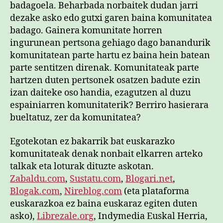
badagoela. Beharbada norbaitek dudan jarri
dezake asko edo gutxi garen baina komunitatea
badago. Gainera komunitate horren
ingurunean pertsona gehiago dago banandurik
komunitatean parte hartu ez baina hein batean
parte sentitzen direnak. Komunitateak parte
hartzen duten pertsonek osatzen badute ezin
izan daiteke oso handia, ezagutzen al duzu
espainiarren komunitaterik? Berriro hasierara
bueltatuz, zer da komunitatea?
Egotekotan ez bakarrik bat euskarazko
komunitateak denak nonbait elkarren arteko
talkak eta loturak dituzte askotan.
Zabaldu.com
,
Sustatu.com
,
Blogari.net
,
Blogak.com
,
Nireblog.com
(eta plataforma
euskarazkoa ez baina euskaraz egiten duten
asko),
Librezale.org
, Indymedia Euskal Herria,