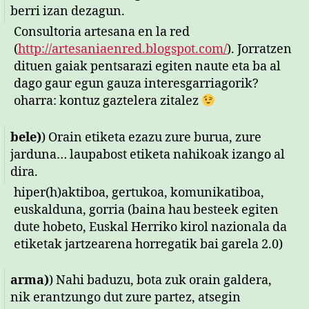
berri izan dezagun.
Consultoria artesana en la red
(
http://artesaniaenred.blogspot
.com/
). Jorratzen
dituen gaiak pentsarazi egiten naute eta ba al
dago gaur egun gauza interesgarriagorik?
oharra: kontuz gaztelera zitalez
bele)
) Orain etiketa ezazu zure burua, zure
jarduna… laupabost etiketa nahikoak izango al
dira.
hiper(h)aktiboa, gertukoa, komunikatiboa,
euskalduna, gorria (baina hau besteek egiten
dute hobeto, Euskal Herriko kirol nazionala da
etiketak jartzearena horregatik bai garela 2.0)
arma)
) Nahi baduzu, bota zuk orain galdera,
nik erantzungo dut zure partez, atsegin