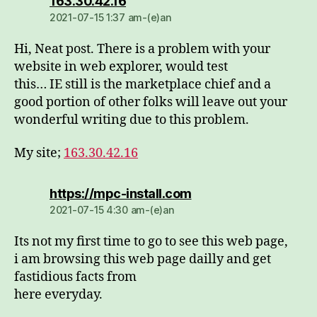
dio:
163.30.42.16
2021-07-15 1:37 am-(e)an
Hi, Neat post. There is a problem with your
website in web explorer, would test
this… IE still is the marketplace chief and a
good portion of other folks will leave out your
wonderful writing due to this problem.
My site;
163.30.42.16
dio:
https://mpc-install.com
2021-07-15 4:30 am-(e)an
Its not my first time to go to see this web page,
i am browsing this web page dailly and get
fastidious facts from
here everyday.