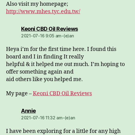
Also visit my homepage;
http://www.mhes.tyc.edu.tw/
dio:
Keoni CBD Oil Reviews
2021-07-16 9:05 am-(e)an
Heya i’m for the first time here. I found this
board and I in finding It really
helpful & it helped me out much. I’m hoping to
offer something again and
aid others like you helped me.
My page –
Keoni CBD Oil Reviews
dio:
Annie
2021-07-16 11:32 am-(e)an
I have been exploring for a little for any high