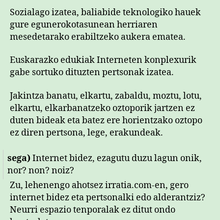
Sozialago izatea, baliabide teknologiko hauek
gure egunerokotasunean herriaren
mesedetarako erabiltzeko aukera ematea.
Euskarazko edukiak Interneten konplexurik
gabe sortuko dituzten pertsonak izatea.
Jakintza banatu, elkartu, zabaldu, moztu, lotu,
elkartu, elkarbanatzeko oztoporik jartzen ez
duten bideak eta batez ere horientzako oztopo
ez diren pertsona, lege, erakundeak.
sega)
Internet bidez, ezagutu duzu lagun onik,
nor? non? noiz?
Zu, lehenengo ahotsez irratia.com-en, gero
internet bidez eta pertsonalki edo alderantziz?
Neurri espazio tenporalak ez ditut ondo