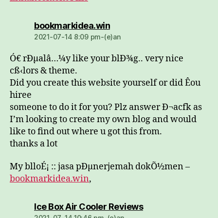
dio:
bookmarkidea.win
2021-07-14 8:09 pm-(e)an
Ó€ rÐµalâ…¼y like your blÐ¾g.. very nice
cß‹lors & theme.
Did you create this website yourself or did Êou
hiree
someone to do it for you? Plz answer Ð¬acfk as
I’m looking to create my own blog and would
like to find out where u got this from.
thanks a lot
My blloÉ¡ :: jasa pÐµnerjemah dokÕ½men –
bookmarkidea.win
,
dio:
Ice Box Air Cooler Reviews
2021-07-14 10:46 pm-(e)an