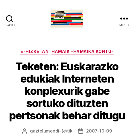
Bilaketa
Menua
gaztelumendi.eus
Kategoriak
E-HIZKETAN
HAMAIK -HAMAIKA KONTU-
Teketen: Euskarazko
edukiak Interneten
konplexurik gabe
sortuko dituzten
pertsonak behar ditugu
gaztelumendi
-(e)tik
2007-10-09
Argitalpenaren
Argitalpenaren