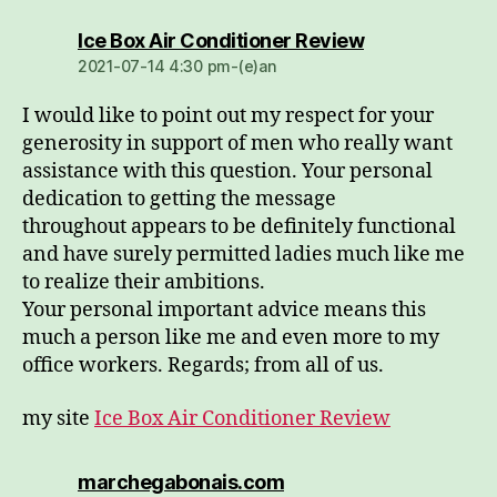
dio:
Ice Box Air Conditioner Review
2021-07-14 4:30 pm-(e)an
I would like to point out my respect for your
generosity in support of men who really want
assistance with this question. Your personal
dedication to getting the message
throughout appears to be definitely functional
and have surely permitted ladies much like me
to realize their ambitions.
Your personal important advice means this
much a person like me and even more to my
office workers. Regards; from all of us.
my site
Ice Box Air Conditioner Review
dio:
marchegabonais.com