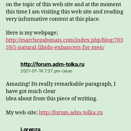
on the topic of this web site and at the moment
this time I am visiting this web site and reading
very informative content at this place.
Here is my webpage;
http://marchegabonais.com/index.php/blog/703
59/5-natural-libido-enhancers-for-men/
dio:
http://forum.adm-tolka.ru
2021-07-16 7:37 pm-(e)an
Amazing! Its really remarkable paragraph, I
have got much clear
idea about from this piece of writing.
My web-site;
http://forum.adm-tolka.ru
dio:
Lorenza