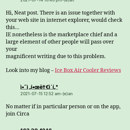
Hi, Neat post. There is an issue together with
your web site in internet explorer, would check
this…
IE nonetheless is the marketplace chief and a
large element of other people will pass over
your
magnificent writing due to this problem.
Look into my blog –
Ice Box Air Cooler Reviews
dio:
ì•ˆì „í•œë†€ì´í„°
2021-07-15 12:52 am-(e)an
No matter if in particular person or on the app,
join Circa