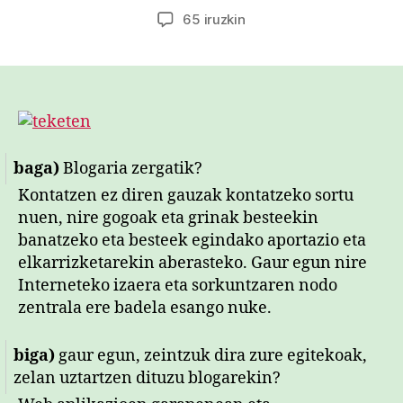
egilea
data
Teketen:
65 iruzkin
Euskarazko
edukiak
Interneten
konplexurik
gabe
sortuko
dituzten
baga)
Blogaria zergatik?
pertsonak
Kontatzen ez diren gauzak kontatzeko sortu
behar
ditugu
nuen, nire gogoak eta grinak besteekin
sarreran
banatzeko eta besteek egindako aportazio eta
elkarrizketarekin aberasteko. Gaur egun nire
Interneteko izaera eta sorkuntzaren nodo
zentrala ere badela esango nuke.
biga)
gaur egun, zeintzuk dira zure egitekoak,
zelan uztartzen dituzu blogarekin?