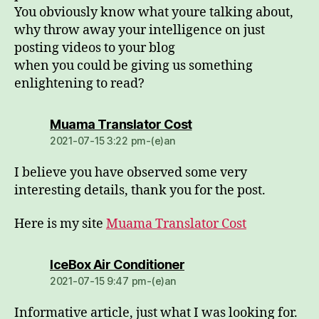
You obviously know what youre talking about,
why throw away your intelligence on just
posting videos to your blog
when you could be giving us something
enlightening to read?
dio:
Muama Translator Cost
2021-07-15 3:22 pm-(e)an
I believe you have observed some very
interesting details, thank you for the post.
Here is my site
Muama Translator Cost
dio:
IceBox Air Conditioner
2021-07-15 9:47 pm-(e)an
Informative article, just what I was looking for.