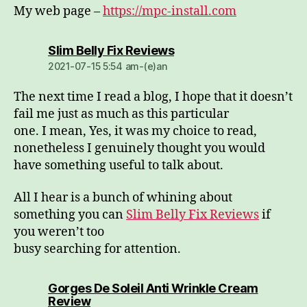
My web page –
https://mpc-install.com
dio:
Slim Belly Fix Reviews
2021-07-15 5:54 am-(e)an
The next time I read a blog, I hope that it doesn’t
fail me just as much as this particular
one. I mean, Yes, it was my choice to read,
nonetheless I genuinely thought you would
have something useful to talk about.
All I hear is a bunch of whining about
something you can
Slim Belly Fix Reviews
if
you weren’t too
busy searching for attention.
Gorges De Soleil Anti Wrinkle Cream
dio:
Review