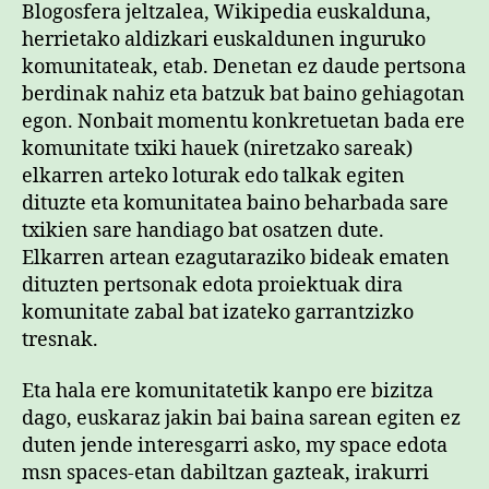
Blogosfera jeltzalea, Wikipedia euskalduna,
herrietako aldizkari euskaldunen inguruko
komunitateak, etab. Denetan ez daude pertsona
berdinak nahiz eta batzuk bat baino gehiagotan
egon. Nonbait momentu konkretuetan bada ere
komunitate txiki hauek (niretzako sareak)
elkarren arteko loturak edo talkak egiten
dituzte eta komunitatea baino beharbada sare
txikien sare handiago bat osatzen dute.
Elkarren artean ezagutaraziko bideak ematen
dituzten pertsonak edota proiektuak dira
komunitate zabal bat izateko garrantzizko
tresnak.
Eta hala ere komunitatetik kanpo ere bizitza
dago, euskaraz jakin bai baina sarean egiten ez
duten jende interesgarri asko, my space edota
msn spaces-etan dabiltzan gazteak, irakurri