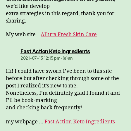
we’d like develop
extra strategies in this regard, thank you for
sharing.
My web site –
Allura Fresh Skin Care
dio:
Fast Action Keto Ingredients
2021-07-15 12:15 pm-(e)an
Hi! I could have sworn I’ve been to this site
before but after checking through some of the
post I realized it’s new to me.
Nonetheless, I’m definitely glad I found it and
I’ll be book-marking
and checking back frequently!
my webpage …
Fast Action Keto Ingredients