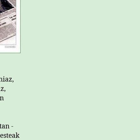
miaz,
z,
en
tan -
besteak