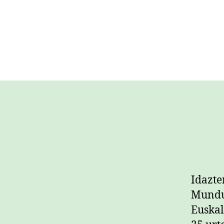
Idazte
Mundu
Euskal