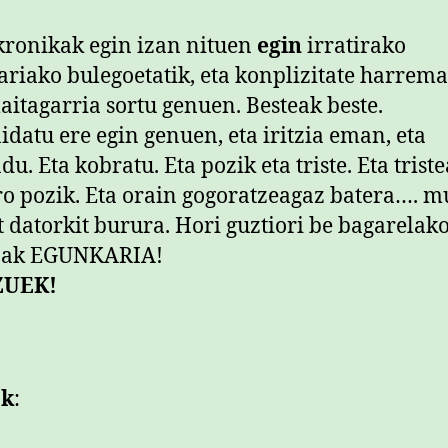
 kronikak egin izan nituen
egin
irratirako
riako bulegoetatik, eta konplizitate harrema
aitagarria sortu genuen. Besteak beste.
idatu ere egin genuen, eta iritzia eman, eta
u. Eta kobratu. Eta pozik eta triste. Eta triste
ro pozik. Eta orain gogoratzeagaz batera…. 
t datorkit burura. Hori guztiori be bagarelako
nak EGUNKARIA!
ZUEK!
ak
: