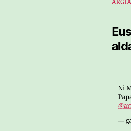
ARGI
Eus
ald
Ni M
Papa
@ar
— ga