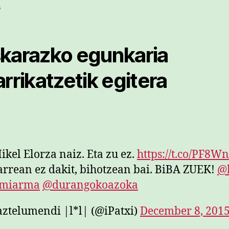
A
karazko egunkaria
arrikatzetik egitera
ikel Elorza naiz. Eta zu ez.
https://t.co/PF8W
rrean ez dakit, bihotzean bai. BiBA ZUEK!
@
miarma
@durangokoazoka
ztelumendi |l*l| (@iPatxi)
December 8, 201