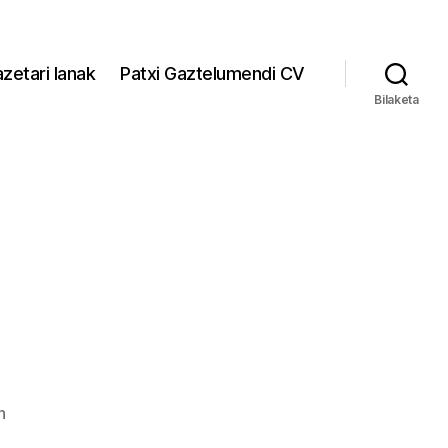
zetari lanak
Patxi Gaztelumendi CV
Bilaketa
Egunkaria
n
sarreran