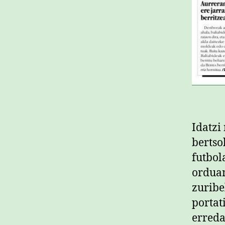
Idatzi
bertso
futbol
orduan
zuribe
portat
erreda