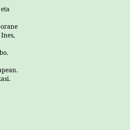
 eta
Gorane
 Ines,
bo.
apean.
asi.