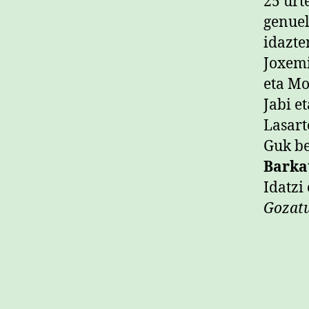
25 urt
genuel
idazte
Joxemi
eta Mo
Jabi e
Lasart
Guk be
Barka
Idatzi
Gozat