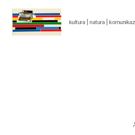
kultura | natura | komunika
gaztelumendi.eus