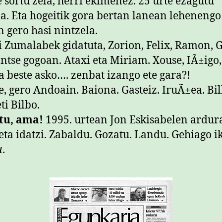
e sortu zela, herri ekimenez. 25 urte ezagutu
a. Eta hogeitik gora bertan lanean lehenengo
n gero hasi nintzela.
 Zumalabek gidatuta, Zorion, Felix, Ramon, 
ntse gogoan. Ataxi eta Miriam. Xouse, IÃ±igo,
ta beste asko…. zenbat izango ete gara?!
e, gero Andoain. Baiona. Gasteiz. IruÃ±ea. Bil
ti Bilbo.
tu, ama!
1995. urtean Jon Eskisabelen ardur
 eta idatzi. Zabaldu. Gozatu. Landu. Gehiago ik
u
.