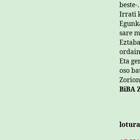
beste-.
Irrati
Egunka
sare m
Eztaba
ordaind
Eta ge
oso ba
Zorio
BiBA 
lotur