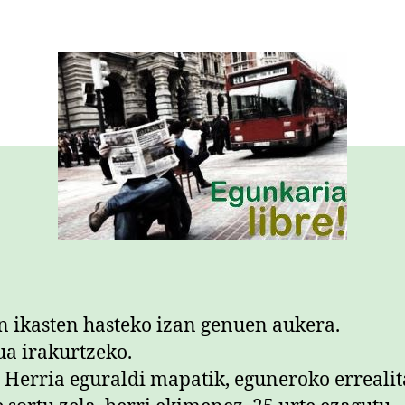
n ikasten hasteko izan genuen aukera.
a irakurtzeko.
 Herria eguraldi mapatik, eguneroko errealit