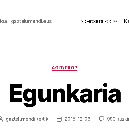
zioa | gaztelumendi.eus
> >etxera <<
Ka
Kategoriak
AGIT/PROP
Egunkaria
gaztelumendi
-(e)tik
2015-12-06
990 iruzki
Argitalpenaren
Argitalpenaren
egilea
data