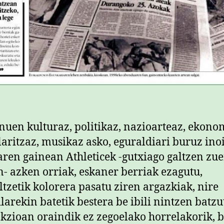
 nuen kulturaz, politikaz, nazioarteaz, ekono
laritzaz, musikaz asko, eguraldiari buruz inoi
aren gainean Athleticek -gutxiago galtzen zu
- azken orriak, eskaner berriak ezagutu,
ltzetik kolorera pasatu ziren argazkiak, nire
ilarekin batetik bestera be ibili nintzen batzu
kzioan oraindik ez zegoelako horrelakorik, 