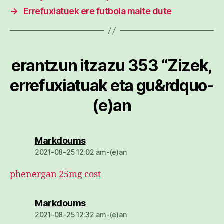
→
Errefuxiatuek ere futbola maite dute
erantzun itzazu 353 “Zizek,
errefuxiatuak eta gu&rdquo-
(e)an
dio:
Markdoums
2021-08-25 12:02 am-(e)an
phenergan 25mg cost
dio:
Markdoums
2021-08-25 12:32 am-(e)an