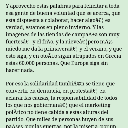
Y aprovecho estas palabras para felicitar a toda
esa gente de buena voluntad que se acerca, que
esta dispuesta a colaborar, hacer algoâ€¦ es
verdad, estamos en pleno invierno. Y las
imagenes de las tiendas de campaÃ±a son muy
fuertesâ€¦ y el frÃ­o, y la nieveâ€¦pero mÃ¡s
miedo me da la primaveraâ€¦ y el verano, y que
esto siga, y en otoÃ±o sigan atrapados en Grecia
estas 60.000 personas. Que Europa siga sin
hacer nada.
Por eso la solidaridad tambiÃ©n se tiene que
convertir en denuncia, en protestaâ€¦ en
aclarar las causas, la responsabilidad de todos
los que nos gobiernanâ€¦ que el marketing
polÃ­tico no tiene cabida a estas alturas del
partido. Que miles de personas huyen de sus
paÃ­ses, por las guerras, por la miseria, por un