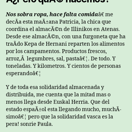
Nos sobra ropa, hace falta comida
â€ me
decÃ­a esta maÃ±ana Patricia, la chica que
coordina el almacÃ©n de Illinikos en Atenas.
Desde ese almacÃ©n, con una furgoneta que ha
traÃ­do Kepa de Hernani reparten los alimentos
por los campamentos. Productos frescos,
arroz,Â legumbres, sal, pastaâ€¦. De todo. Y
toneladas. Y kilometros. Y cientos de personas
esperandoâ€¦
Y de toda esa solidaridad almacenada y
distribuida, me cuenta que la mitad mas o
menos llega desde Euskal Herria. Que del
estado espaÃ±ol esta llegando mucho, muchÃ­
simoâ€¦ pero que la solidaridad vasca es la
pera! sonrie Paula.