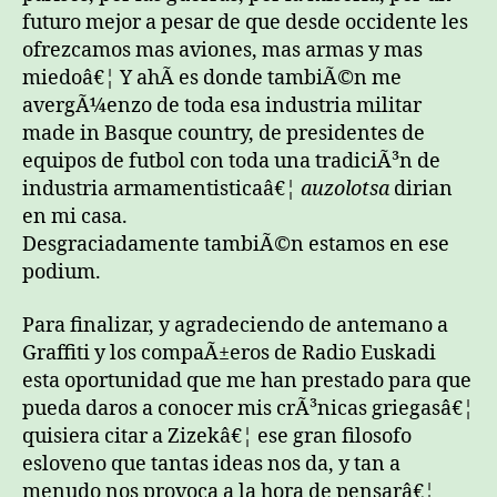
futuro mejor a pesar de que desde occidente les
ofrezcamos mas aviones, mas armas y mas
miedoâ€¦ Y ahÃ­ es donde tambiÃ©n me
avergÃ¼enzo de toda esa industria militar
made in Basque country, de presidentes de
equipos de futbol con toda una tradiciÃ³n de
industria armamentisticaâ€¦
auzolotsa
dirian
en mi casa.
Desgraciadamente tambiÃ©n estamos en ese
podium.
Para finalizar, y agradeciendo de antemano a
Graffiti y los compaÃ±eros de Radio Euskadi
esta oportunidad que me han prestado para que
pueda daros a conocer mis crÃ³nicas griegasâ€¦
quisiera citar a Zizekâ€¦ ese gran filosofo
esloveno que tantas ideas nos da, y tan a
menudo nos provoca a la hora de pensarâ€¦