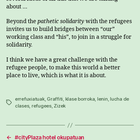
about …
Beyond the
pathetic solidarity
with the refugees
invites us to build bridges between “our”
working class and “his”, to join in a struggle for
solidarity.
I think we have a great challenge with the
refugee people, to make this world a better
place to live, which is what it is about.
errefuxiatuak
,
Graffiti
,
klase borroka
,
lenin
,
lucha de
Etiketak
clases
,
refugees
,
Zizek
←
#cityPlaza hotel okupatuan