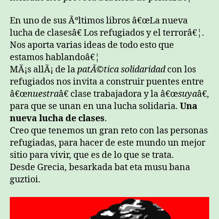
En uno de sus Ãºltimos libros â€œLa nueva
lucha de clasesâ€ Los refugiados y el terrorâ€¦.
Nos aporta varias ideas de todo esto que
estamos hablandoâ€¦
MÃ¡s allÃ¡ de la
patÃ©tica solidaridad
con los
refugiados nos invita a construir puentes entre
â€œ
nuestra
â€ clase trabajadora y la â€œ
suya
â€,
para que se unan en una lucha solidaria.
Una
nueva lucha de clases
.
Creo que tenemos un gran reto con las personas
refugiadas, para hacer de este mundo un mejor
sitio para vivir, que es de lo que se trata.
Desde Grecia, besarkada bat eta musu bana
guztioi.