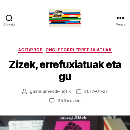
Bilaketa
Menua
gaztelumendi.eus
Kategoriak
AGIT/PROP
ONGI ETORRI ERREFUXIATUAK
Zizek, errefuxiatuak eta
gu
gaztelumendi
-(e)tik
2017-01-27
Argitalpenaren
Argitalpenaren
egilea
data
Zizek,
353 iruzkin
errefuxiatuak
eta
gu
sarreran