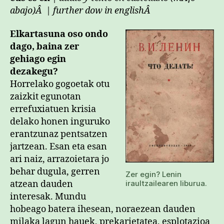
abajo)Â
|
further dow in englishÂ
Elkartasuna oso ondo
dago, baina zer
gehiago egin
dezakegu?
Horrelako gogoetak otu
zaizkit egunotan
errefuxiatuen krisia
delako honen inguruko
erantzunaz pentsatzen
jartzean. Esan eta esan
ari naiz, arrazoietara jo
behar dugula, gerren
Zer egin? Lenin
iraultzailearen liburua.
atzean dauden
interesak. Mundu
hobeago batera ihesean, noraezean dauden
milaka lagun hauek, prekarietatea, esplotazioa