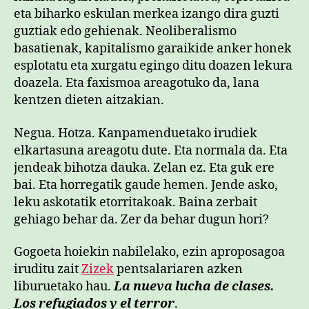
eta biharko eskulan merkea izango dira guzti
guztiak edo gehienak. Neoliberalismo
basatienak, kapitalismo garaikide anker honek
esplotatu eta xurgatu egingo ditu doazen lekura
doazela. Eta faxismoa areagotuko da, lana
kentzen dieten aitzakian.
Negua. Hotza. Kanpamenduetako irudiek
elkartasuna areagotu dute. Eta normala da. Eta
jendeak bihotza dauka. Zelan ez. Eta guk ere
bai. Eta horregatik gaude hemen. Jende asko,
leku askotatik etorritakoak. Baina zerbait
gehiago behar da. Zer da behar dugun hori?
Gogoeta hoiekin nabilelako, ezin aproposagoa
iruditu zait
Zizek
pentsalariaren azken
liburuetako hau.
La nueva lucha de clases.
Los refugiados y el terror
.