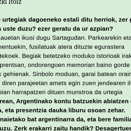
o urtegiak dagoeneko estali ditu herriok, zer
 uste duzu? ezer geratu da ur azpian?
auetan ikusi dugu Sartagudan. Parkearekin et
ntuekin, fusilatuak atera dituzte egurastera
rtekoek. Begiak betetzeko moduko istorioak irak
 prentsan, ondorengoen memorian baino gorde
k gehienak. Sinbolo moduan, garai batean orai
 diren parajeetan amets egin zuen jendearen i
pian harrapatzen dituen munstroa da urtegia
rean, Argentinako kontu batzuekin abiatzen
a, eta presentzia dauka liburu osoan zehar.
naietako bat argentinarra da, eta bere famili
uzu. Zerk erakarri zaitu handik? Desagertue