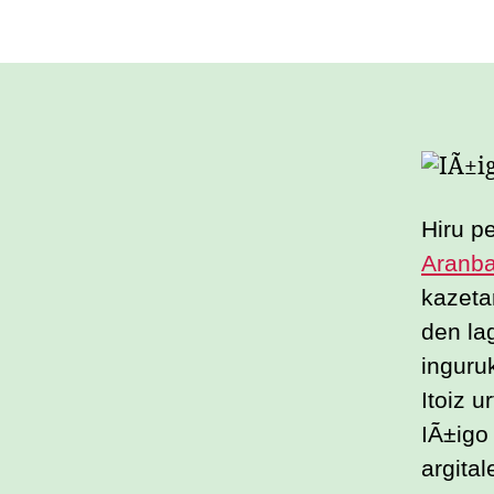
Hiru p
Aranba
kazetar
den lag
inguruk
Itoiz u
IÃ±igo
argita