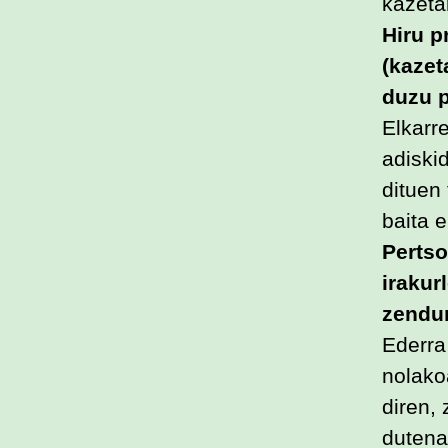
kazetar
Hiru p
(kazet
duzu 
Elkarr
adiski
dituen
baita 
Pertso
irakur
zendun
Ederra
nolako
diren,
dutena