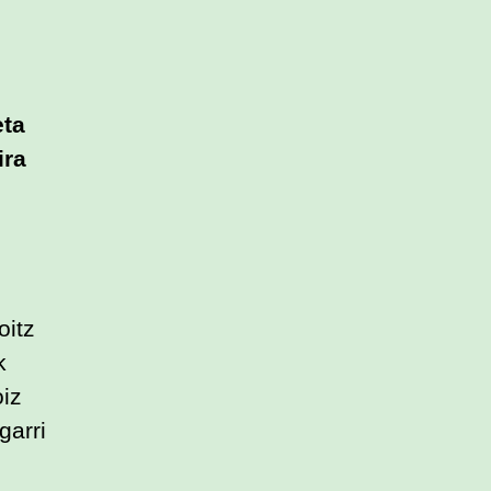
eta
ira
oitz
k
oiz
garri