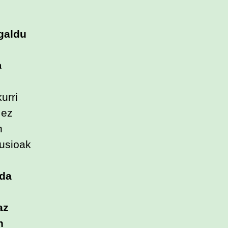
 galdu
a
urri
 ez
n
lusioak
 da
az
n