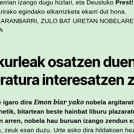
errian izango dugu hizlari, eta Deustuko
Prest!
rirako egindako elkarrizketa ekarri dut hona.
O ARANBARRI, ZULO BAT URETAN NOBELAR
A
akurleak osatzen due
eratura interesatzen z
Emon biar yako
e igaro dira
nobela argitara
etik, bitartean beste hainbat liburu plazarat
n arren, nobela hau buruan izango zendun e
, zeuk esan duzu. Urte asko dira hildakoen he