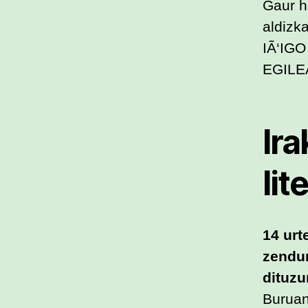
Gaur h
aldizka
IÃ‘IG
EGILE
Ir
lit
14 urt
zendun
dituzu
Buruan