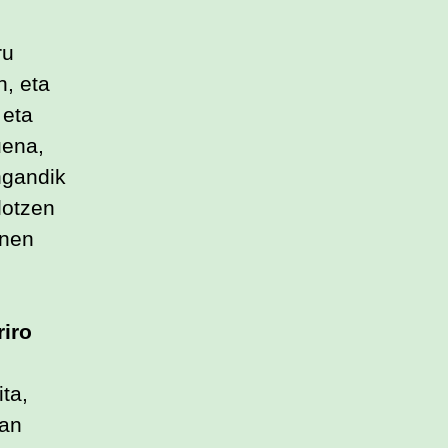
ru
n, eta
 eta
uena,
ngandik
lotzen
unen
riro
ta,
tan