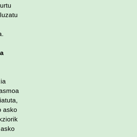
urtu
 luzatu
a.
ua
ia
o asmoa
iatuta,
o asko
kziorik
u asko