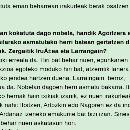
uta eman beharrean irakurleak berak osatzen
an kokatuta dago nobela, handik Agoitzera 
bailarako asmatutako herri batean gertatzen d
k. Zergaitik IruÃ±ea eta Larrangain?
oki erreala da. Hiri bat behar nuen, egunkarien
kzioa egoteko moduko hiri bat, atzerritik lanera
ako jendea hartzen duena. Larraingain, berriz,
a da. Nobelan dagoen herri asmatu bakarra. It
o herriak hain txikiak izanik, ez nuen irakurlea
k nahi: Itoitzen, Artozkin edo Nagoren ez da in
Ardanaz izeneko emakume bat bizi izan. Sines
, behar nuen askatasun hori.