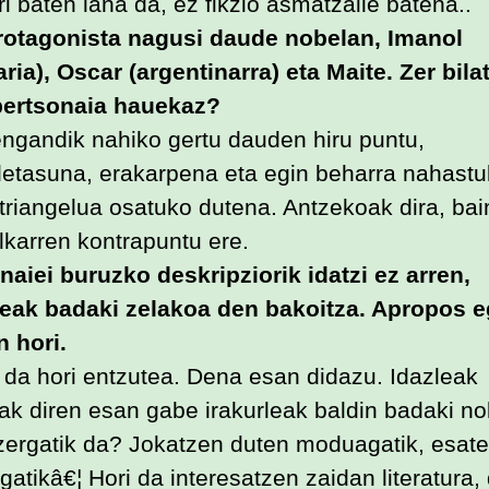
i baten lana da, ez fikzio asmatzaile batena..
rotagonista nagusi daude nobelan, Imanol
aria), Oscar (argentinarra) eta Maite. Zer bila
pertsonaia hauekaz?
engandik nahiko gertu dauden hiru puntu,
detasuna, erakarpena eta egin beharra nahast
 triangelua osatuko dutena. Antzekoak dira, bai
elkarren kontrapuntu ere.
naiei buruzko deskripziorik idatzi ez arren,
leak badaki zelakoa den bakoitza. Apropos 
 hori.
 da hori entzutea. Dena esan didazu. Idazleak
ak diren esan gabe irakurleak baldin badaki n
 zergatik da? Jokatzen duten moduagatik, esat
gatikâ€¦ Hori da interesatzen zaidan literatura,