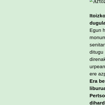
Itoizk
dugula
Egun h
monume
senita
ditugu
direna
urpean
ere az
Era be
liburu
Pertso
dihard