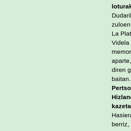
lotura
Dudarik
zuloen
La Pla
Videla
memori
aparte,
diren 
baitan
Pertso
Hizlan
kazeta
Hasier
berriz,