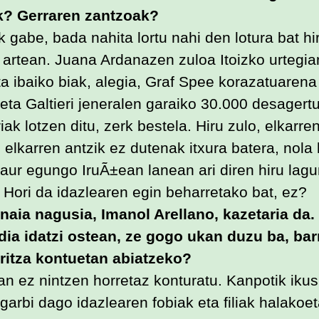
k? Gerraren zantzoak?
 gabe, bada nahita lortu nahi den lotura bat hi
 artean. Juana Ardanazen zuloa Itoizko urtegia
ta ibaiko biak, alegia, Graf Spee korazatuarena
 eta Galtieri jeneralen garaiko 30.000 desagert
ak lotzen ditu, zerk bestela. Hiru zulo, elkarre
 elkarren antzik ez dutenak itxura batera, nola 
gaur egungo IruÃ±ean lanean ari diren hiru lag
. Hori da idazlearen egin beharretako bat, ez?
naia nagusia, Imanol Arellano, kazetaria da.
dia idatzi ostean, ze gogo ukan duzu ba, bar
ritza kontuetan abiatzeko?
an ez nintzen horretaz konturatu. Kanpotik ikusi
 garbi dago idazlearen fobiak eta filiak halakoe