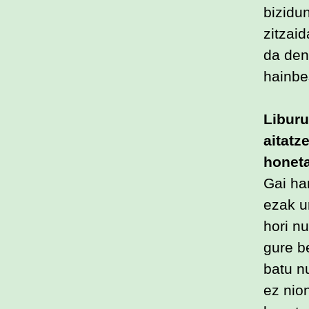
bizidun
zitzai
da den
hainbe
Liburu
aitatz
honeta
Gai ha
ezak u
hori n
gure b
batu nu
ez nio