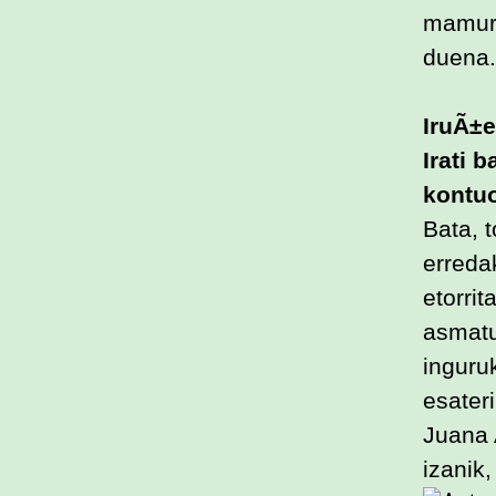
mamurt
duena.
IruÃ±e
Irati 
kontuo
Bata, t
erreda
etorrit
asmatu
inguruk
esateri
Juana 
izanik