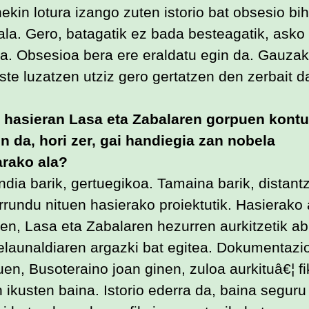
ekin lotura izango zuten istorio bat obsesio bih
dala. Gero, batagatik ez bada besteagatik, asko
a. Obsesioa bera ere eraldatu egin da. Gauzak
ste luzatzen utziz gero gertatzen den zerbait d
 hasieran Lasa eta Zabalaren gorpuen kont
en da, hori zer, gai handiegia zan nobela
rako ala?
ndia barik, gertuegikoa. Tamaina barik, distantz
rrundu nituen hasierako proiektutik. Hasierak
uen, Lasa eta Zabalaren hezurren aurkitzetik ab
elaunaldiaren argazki bat egitea. Dokumentazi
en, Busoteraino joan ginen, zuloa aurkituâ€¦ fi
n ikusten baina. Istorio ederra da, baina segur