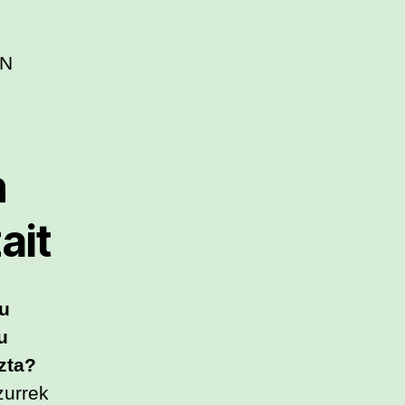
EN
n
ait
tu
u
zta?
zurrek