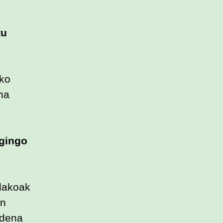
tu
uko
na
egingo
olakoak
en
 dena