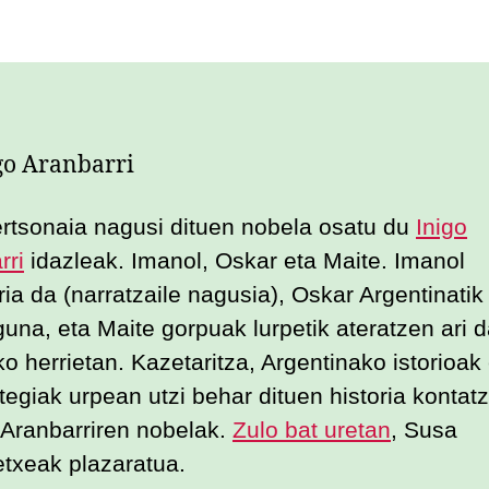
ertsonaia nagusi dituen nobela osatu du
Inigo
rri
idazleak. Imanol, Oskar eta Maite. Imanol
ia da (narratzaile nagusia), Oskar Argentinatik 
una, eta Maite gorpuak lurpetik ateratzen ari da
o herrietan. Kazetaritza, Argentinako istorioak
rtegiak urpean utzi behar dituen historia kontat
 Aranbarriren nobelak.
Zulo bat uretan
, Susa
letxeak plazaratua.