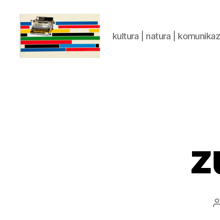
kultura | natura | komunika
gaztelumendi.eus
z