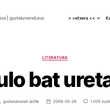
zioa | gaztelumendi.eus
> >etxera <<
Ka
Kategoriak
LITERATURA
ulo bat uret
gaztelumendi
-(e)tik
2008-05-28
1.005 iruzk
Argitalpenaren
Argitalpenaren
egilea
data