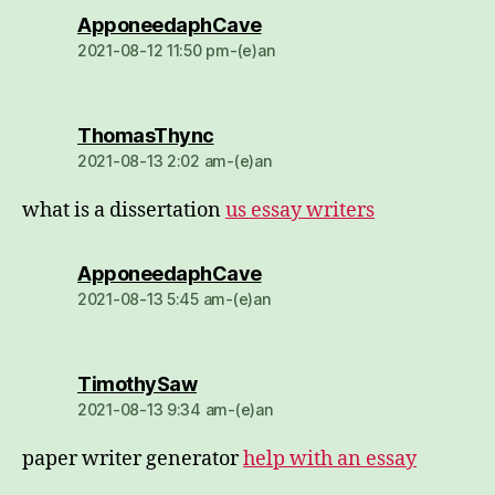
dio:
ApponeedaphCave
2021-08-12 11:50 pm-(e)an
dio:
ThomasThync
2021-08-13 2:02 am-(e)an
what is a dissertation
us essay writers
dio:
ApponeedaphCave
2021-08-13 5:45 am-(e)an
dio:
TimothySaw
2021-08-13 9:34 am-(e)an
paper writer generator
help with an essay