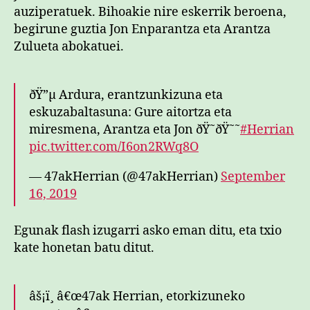
auziperatuek. Bihoakie nire eskerrik beroena,
begirune guztia Jon Enparantza eta Arantza
Zulueta abokatuei.
ðŸ”µ Ardura, erantzunkizuna eta
eskuzabaltasuna: Gure aitortza eta
miresmena, Arantza eta Jon ðŸ˜ðŸ˜˜
#Herrian
pic.twitter.com/I6on2RWq8O
— 47akHerrian (@47akHerrian)
September
16, 2019
Egunak flash izugarri asko eman ditu, eta txio
kate honetan batu ditut.
âš¡ï¸ â€œ47ak Herrian, etorkizuneko