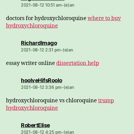
2021-08-12 10:51 am-(e)an
doctors for hydroxychloroquine
where to buy
hydroxychloroquine
dio:
RichardImago
2021-08-12 2:31 pm-(e)an
essay writer online
dissertation help
dio:
hoolveHifsRoolo
2021-08-12 3:36 pm-(e)an
hydroxychloroquine vs chloroquine
trump
hydroxychloroquine
dio:
RobertElise
2021-08-12 4:25 pm-(e)an