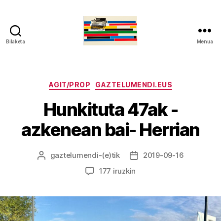
Bilaketa
Menua
gaztelumendi.eus
Kategoriak
AGIT/PROP
GAZTELUMENDI.EUS
Hunkituta 47ak -
azkenean bai- Herrian
gaztelumendi
-(e)tik
2019-09-16
Argitalpenaren
Argitalpenaren
egilea
data
Hunkituta
177 iruzkin
47ak
-
azkenean
bai-