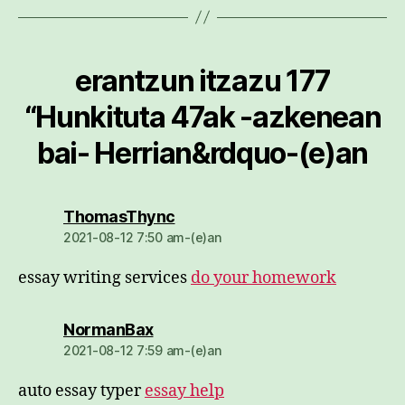
erantzun itzazu 177
“Hunkituta 47ak -azkenean
bai- Herrian&rdquo-(e)an
dio:
ThomasThync
2021-08-12 7:50 am-(e)an
essay writing services
do your homework
dio:
NormanBax
2021-08-12 7:59 am-(e)an
auto essay typer
essay help