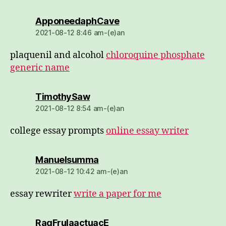
dio:
ApponeedaphCave
2021-08-12 8:46 am-(e)an
plaquenil and alcohol
chloroquine phosphate
generic name
dio:
TimothySaw
2021-08-12 8:54 am-(e)an
college essay prompts
online essay writer
dio:
Manuelsumma
2021-08-12 10:42 am-(e)an
essay rewriter
write a paper for me
dio:
RagFrulaactuacE