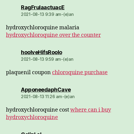
dio:
RagFrulaactuacE
2021-08-13 9:39 am-(e)an
hydroxychloroquine malaria
hydroxychloroquine over the counter
dio:
hoolveHifsRoolo
2021-08-13 9:59 am-(e)an
plaquenil coupon
chloroquine purchase
dio:
ApponeedaphCave
2021-08-13 11:26 am-(e)an
hydroxychloroquine cost
where can i buy
hydroxychloroquine