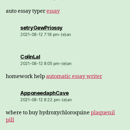
auto essay typer
essay
dio:
setryGewPriossy
2021-08-12 7:18 pm-(e)an
dio:
ColinLal
2021-08-12 8:05 pm-(e)an
homework help
automatic essay writer
dio:
ApponeedaphCave
2021-08-12 8:22 pm-(e)an
where to buy hydroxychloroquine
plaquenil
pill