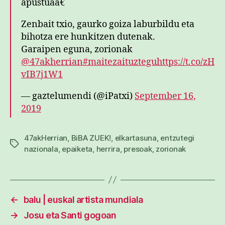
apustuaâ€
Zenbait txio, gaurko goiza laburbildu eta
bihotza ere hunkitzen dutenak.
Garaipen eguna, zorionak
@47akherrian
#maitezaituztegu
https://t.co/zH
vIB7j1W1
— gaztelumendi (@iPatxi)
September 16,
2019
47akHerrian
,
BiBA ZUEK!
,
elkartasuna
,
entzutegi
Etiketak
nazionala
,
epaiketa
,
herrira
,
presoak
,
zorionak
←
balu | euskal artista mundiala
→
Josu eta Santi gogoan