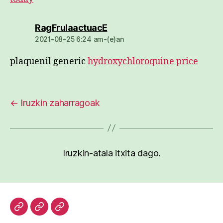
dio:
RagFrulaactuacE
2021-08-25 6:24 am-(e)an
plaquenil generic
hydroxychloroquine price
←
Iruzkin zaharragoak
Iruzkin-atala itxita dago.
Hasiera
Kazetari
Patxi