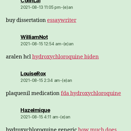
dio:
ColinLal
2021-08-13 11:05 pm-(e)an
buy dissertation
essaywriter
dio:
WilliamNot
2021-08-15 12:54 am-(e)an
aralen hcl
hydroxychloroquine biden
dio:
LouiseRox
2021-08-15 2:34 am-(e)an
plaquenil medication
fda hydroxychloroquine
dio:
Hazelmique
2021-08-15 4:11 am-(e)an
hydroxychloroquine generic
how much does