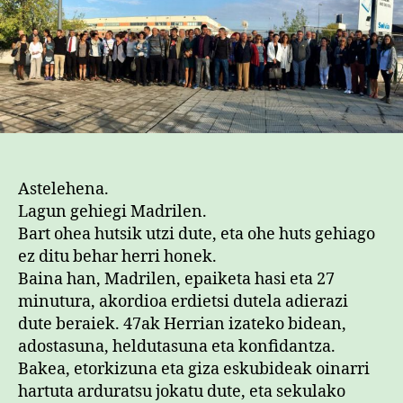
Herrian
sarreran
Astelehena.
Lagun gehiegi Madrilen.
Bart ohea hutsik utzi dute, eta ohe huts gehiago
ez ditu behar herri honek.
Baina han, Madrilen, epaiketa hasi eta 27
minutura, akordioa erdietsi dutela adierazi
dute beraiek. 47ak Herrian izateko bidean,
adostasuna, heldutasuna eta konfidantza.
Bakea, etorkizuna eta giza eskubideak oinarri
hartuta arduratsu jokatu dute, eta sekulako