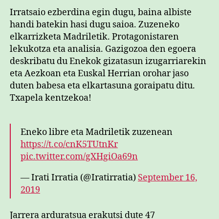
Irratsaio ezberdina egin dugu, baina albiste
handi batekin hasi dugu saioa. Zuzeneko
elkarrizketa Madriletik. Protagonistaren
lekukotza eta analisia. Gazigozoa den egoera
deskribatu du Enekok gizatasun izugarriarekin
eta Aezkoan eta Euskal Herrian orohar jaso
duten babesa eta elkartasuna goraipatu ditu.
Txapela kentzekoa!
Eneko libre eta Madriletik zuzenean
https://t.co/cnK5TUtnKr
pic.twitter.com/gXHgiOa69n
— Irati Irratia (@Iratirratia)
September 16,
2019
Jarrera arduratsua erakutsi dute 47