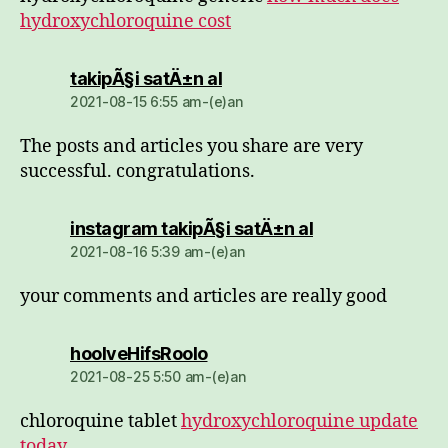
hydroxychloroquine cost
dio:
takipÃ§i satÄ±n al
2021-08-15 6:55 am-(e)an
The posts and articles you share are very
successful. congratulations.
dio:
instagram takipÃ§i satÄ±n al
2021-08-16 5:39 am-(e)an
your comments and articles are really good
dio:
hoolveHifsRoolo
2021-08-25 5:50 am-(e)an
chloroquine tablet
hydroxychloroquine update
today