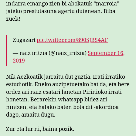
indarra emango zien bi abokatuk “marroia”
jateko prestutasuna agertu dutenean. Biba
zuek!
Zugazart
pic.twitter.com/8905JBS4AF
— naiz iritzia (@naiz_iritzia)
September 16,
2019
Nik Aezkoatik jarraitu dut guztia. Irati irratiko
estudiotik. Eneko auzipetuetako bat da, eta bere
ordez ari naiz esatari lanetan Pirinioko irrati
honetan. Berarekin whatsapp bidez ari
nintzen, eta halako baten bota dit -akordioa
dago, amaitu dugu.
Zur eta lur ni, baina pozik.