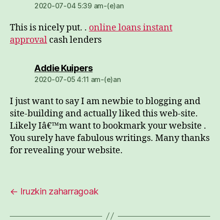
2020-07-04 5:39 am-(e)an
This is nicely put. .
online loans instant
approval
cash lenders
dio:
Addie Kuipers
2020-07-05 4:11 am-(e)an
I just want to say I am newbie to blogging and
site-building and actually liked this web-site.
Likely Iâ€™m want to bookmark your website .
You surely have fabulous writings. Many thanks
for revealing your website.
←
Iruzkin zaharragoak