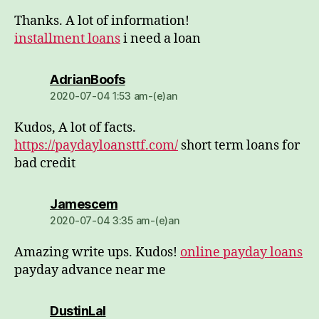
Thanks. A lot of information!
installment loans
i need a loan
dio:
AdrianBoofs
2020-07-04 1:53 am-(e)an
Kudos, A lot of facts.
https://paydayloansttf.com/
short term loans for
bad credit
dio:
Jamescem
2020-07-04 3:35 am-(e)an
Amazing write ups. Kudos!
online payday loans
payday advance near me
dio:
DustinLal