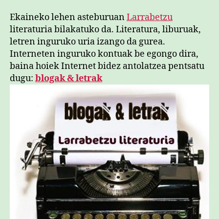
sarreran
Ekaineko lehen asteburuan
Larrabetzu
literaturia bilakatuko da. Literatura, liburuak,
letren inguruko uria izango da gurea.
Interneten inguruko kontuak be egongo dira,
baina hoiek Internet bidez antolatzea pentsatu
dugu:
blogak & letrak