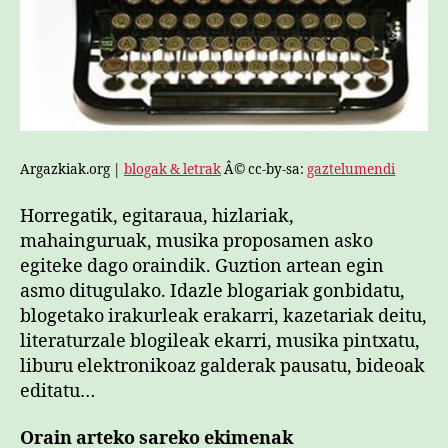
Argazkiak.org |
blogak & letrak
Â© cc-by-sa:
gaztelumendi
Horregatik, egitaraua, hizlariak,
mahainguruak, musika proposamen asko
egiteke dago oraindik. Guztion artean egin
asmo ditugulako. Idazle blogariak gonbidatu,
blogetako irakurleak erakarri, kazetariak deitu,
literaturzale blogileak ekarri, musika pintxatu,
liburu elektronikoaz galderak pausatu, bideoak
editatu…
Orain arteko sareko ekimenak