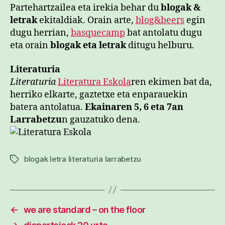
Partehartzailea eta irekia behar du
blogak &
letrak
ekitaldiak. Orain arte,
blog&beers
egin
dugu herrian,
basquecamp
bat antolatu dugu
eta orain
blogak eta letrak
ditugu helburu.
Literaturia
Literaturia
Literatura Eskola
ren ekimen bat da,
herriko elkarte, gaztetxe eta enparauekin
batera antolatua.
Ekainaren 5, 6 eta 7an
Larrabetzu
n gauzatuko dena.
blogak letra literaturia larrabetzu
Etiketak
←
we are standard – on the floor