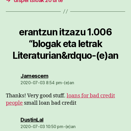
→
dispertsioak 20 urte
erantzun itzazu 1.006
“blogak eta letrak
Literaturian&rdquo-(e)an
dio:
Jamescem
2020-07-03 8:54 pm-(e)an
Thanks! Very good stuff.
loans for bad credit
people
small loan bad credit
dio:
DustinLal
2020-07-03 10:50 pm-(e)an