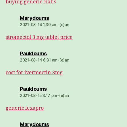
buying generic cialis
dio:
Marydoums
2021-08-14 1:30 am-(e)an
stromectol 3 mg tablet price
dio:
Pauldoums
2021-08-14 6:31 am-(e)an
cost for ivermectin 3mg
dio:
Pauldoums
2021-08-15 3:17 pm-(e)an
generic lexapro
dio:
Marydoums