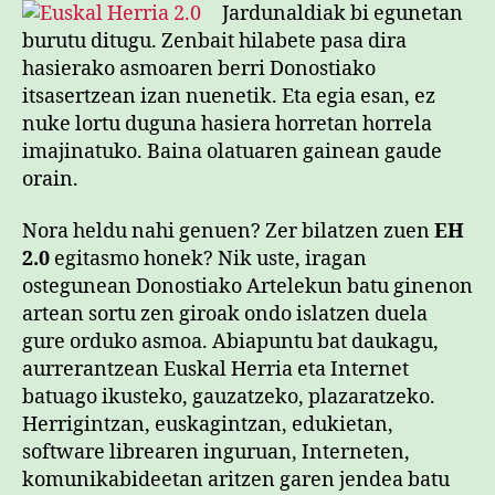
bat
Jardunaldiak bi egunetan
sarreran
burutu ditugu. Zenbait hilabete pasa dira
hasierako asmoaren berri Donostiako
itsasertzean izan nuenetik. Eta egia esan, ez
nuke lortu duguna hasiera horretan horrela
imajinatuko. Baina olatuaren gainean gaude
orain.
Nora heldu nahi genuen? Zer bilatzen zuen
EH
2.0
egitasmo honek? Nik uste, iragan
ostegunean Donostiako Artelekun batu ginenon
artean sortu zen giroak ondo islatzen duela
gure orduko asmoa. Abiapuntu bat daukagu,
aurrerantzean Euskal Herria eta Internet
batuago ikusteko, gauzatzeko, plazaratzeko.
Herrigintzan, euskagintzan, edukietan,
software librearen inguruan, Interneten,
komunikabideetan aritzen garen jendea batu