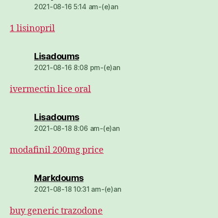
2021-08-16 5:14 am-(e)an
1 lisinopril
dio:
Lisadoums
2021-08-16 8:08 pm-(e)an
ivermectin lice oral
dio:
Lisadoums
2021-08-18 8:06 am-(e)an
modafinil 200mg price
dio:
Markdoums
2021-08-18 10:31 am-(e)an
buy generic trazodone