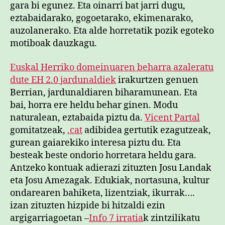
gara bi egunez. Eta oinarri bat jarri dugu,
eztabaidarako, gogoetarako, ekimenarako,
auzolanerako. Eta alde horretatik pozik egoteko
motiboak dauzkagu.
Euskal Herriko domeinuaren beharra azaleratu
dute EH 2.0 jardunaldiek
irakurtzen genuen
Berrian, jardunaldiaren biharamunean. Eta
bai, horra ere heldu behar ginen. Modu
naturalean, eztabaida piztu da.
Vicent Partal
gomitatzeak,
.cat
adibidea gertutik ezagutzeak,
gurean gaiarekiko interesa piztu du. Eta
besteak beste ondorio horretara heldu gara.
Antzeko kontuak adierazi zituzten Josu Landak
eta Josu Amezagak. Edukiak, nortasuna, kultur
ondarearen bahiketa, lizentziak, ikurrak….
izan zituzten hizpide bi hitzaldi ezin
argigarriagoetan –
Info 7 irratia
k zintzilikatu