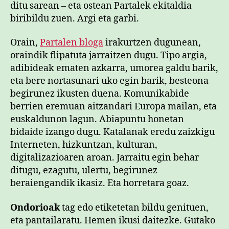
ditu sarean – eta ostean Partalek ekitaldia
biribildu zuen. Argi eta garbi.
Orain,
Partalen bloga
irakurtzen dugunean,
oraindik flipatuta jarraitzen dugu. Tipo argia,
adibideak ematen azkarra, umorea galdu barik,
eta bere nortasunari uko egin barik, besteona
begirunez ikusten duena. Komunikabide
berrien eremuan aitzandari Europa mailan, eta
euskaldunon lagun. Abiapuntu honetan
bidaide izango dugu. Katalanak eredu zaizkigu
Interneten, hizkuntzan, kulturan,
digitalizazioaren aroan. Jarraitu egin behar
ditugu, ezagutu, ulertu, begirunez
beraiengandik ikasiz. Eta horretara goaz.
Ondorioak
tag edo etiketetan bildu genituen,
eta pantailaratu. Hemen ikusi daitezke. Gutako