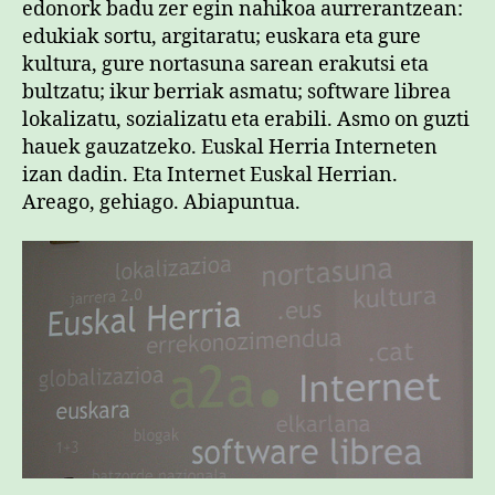
edonork badu zer egin nahikoa aurrerantzean:
edukiak sortu, argitaratu; euskara eta gure
kultura, gure nortasuna sarean erakutsi eta
bultzatu; ikur berriak asmatu; software librea
lokalizatu, sozializatu eta erabili. Asmo on guzti
hauek gauzatzeko. Euskal Herria Interneten
izan dadin. Eta Internet Euskal Herrian.
Areago, gehiago. Abiapuntua.