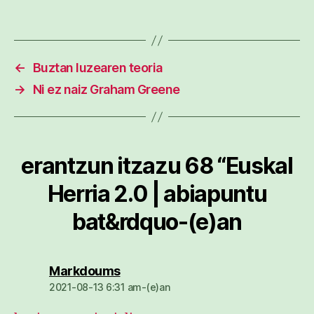
←
Buztan luzearen teoria
→
Ni ez naiz Graham Greene
erantzun itzazu 68 “Euskal
Herria 2.0 | abiapuntu
bat&rdquo-(e)an
dio:
Markdoums
2021-08-13 6:31 am-(e)an