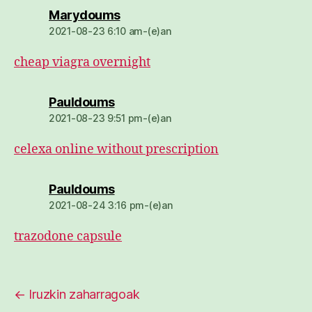
dio:
Marydoums
2021-08-23 6:10 am-(e)an
cheap viagra overnight
dio:
Pauldoums
2021-08-23 9:51 pm-(e)an
celexa online without prescription
dio:
Pauldoums
2021-08-24 3:16 pm-(e)an
trazodone capsule
←
Iruzkin zaharragoak