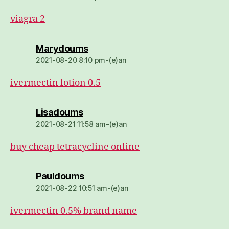
viagra 2
dio:
Marydoums
2021-08-20 8:10 pm-(e)an
ivermectin lotion 0.5
dio:
Lisadoums
2021-08-21 11:58 am-(e)an
buy cheap tetracycline online
dio:
Pauldoums
2021-08-22 10:51 am-(e)an
ivermectin 0.5% brand name