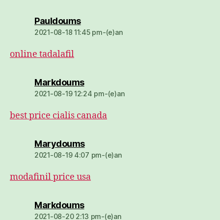
dio:
Pauldoums
2021-08-18 11:45 pm-(e)an
online tadalafil
dio:
Markdoums
2021-08-19 12:24 pm-(e)an
best price cialis canada
dio:
Marydoums
2021-08-19 4:07 pm-(e)an
modafinil price usa
dio:
Markdoums
2021-08-20 2:13 pm-(e)an