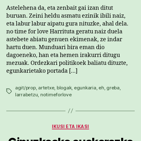
Astelehena da, eta zenbait gai izan ditut
buruan. Zeini heldu asmatu ezinik ibili naiz,
eta labur labur aipatu gura nituzke, ahal dela.
no time for love Harrituta geratu naiz duela
astebete abiatu genuen ekimenak, ze indar
hartu duen. Munduari bira eman dio
dagoeneko, han eta hemen irakurri ditugu
mezuak. Ordezkari politikoek baliatu dituzte,
egunkarietako portada […]
agit/prop
,
artetxe
,
blogak
,
egunkaria
,
eh
,
greba
,
Etiketak
larrabetzu
,
notimeforlove
Kategoriak
IKUSI ETA IKASI