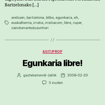
Bartzelonako […]
andoain
,
bartzelona
,
bilbo
,
egunkaria
,
eh
,
euskalherria
,
irratia
,
irratiacom
,
libre
,
ruper
,
Etiketak
zaindumaiteduzunhori
Kategoriak
AGIT/PROP
Egunkaria libre!
gaztelumendi
-(e)tik
2008-02-20
Argitalpenaren
Argitalpenaren
egilea
data
Egunkaria
5 iruzkin
libre!
sarreran