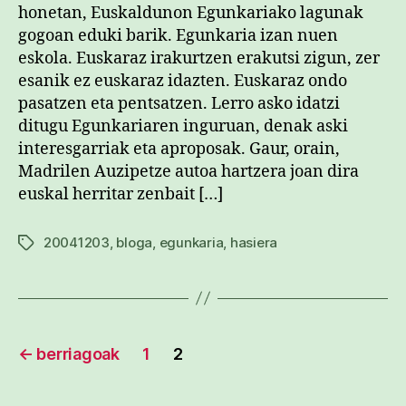
honetan,
honetan, Euskaldunon Egunkariako lagunak
Egunkaria
gogoan eduki barik. Egunkaria izan nuen
Madrilen
eskola. Euskaraz irakurtzen erakutsi zigun, zer
sarreran
esanik ez euskaraz idazten. Euskaraz ondo
pasatzen eta pentsatzen. Lerro asko idatzi
ditugu Egunkariaren inguruan, denak aski
interesgarriak eta aproposak. Gaur, orain,
Madrilen Auzipetze autoa hartzera joan dira
euskal herritar zenbait […]
20041203
,
bloga
,
egunkaria
,
hasiera
Etiketak
Posts
←
berriagoak
1
2
pagination