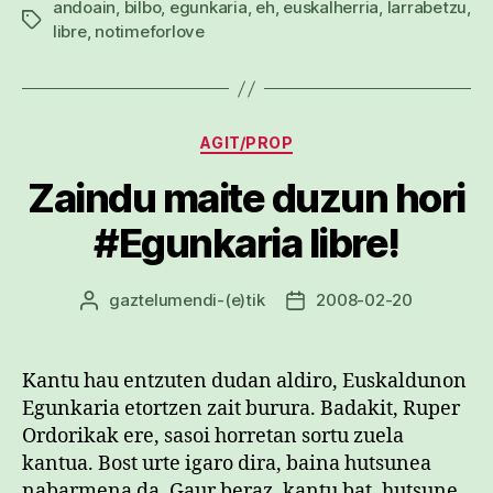
andoain
,
bilbo
,
egunkaria
,
eh
,
euskalherria
,
larrabetzu
,
Etiketak
libre
,
notimeforlove
Kategoriak
AGIT/PROP
Zaindu maite duzun hori
#Egunkaria libre!
gaztelumendi
-(e)tik
2008-02-20
Argitalpenaren
Argitalpenaren
egilea
data
Kantu hau entzuten dudan aldiro, Euskaldunon
Egunkaria etortzen zait burura. Badakit, Ruper
Ordorikak ere, sasoi horretan sortu zuela
kantua. Bost urte igaro dira, baina hutsunea
nabarmena da. Gaur beraz, kantu bat, hutsune