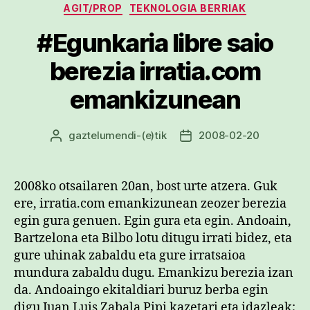
Kategoriak
AGIT/PROP
TEKNOLOGIA BERRIAK
#Egunkaria libre saio
berezia irratia.com
emankizunean
gaztelumendi
-(e)tik
2008-02-20
Argitalpenaren
Argitalpenaren
egilea
data
2008ko otsailaren 20an, bost urte atzera. Guk
ere, irratia.com emankizunean zeozer berezia
egin gura genuen. Egin gura eta egin. Andoain,
Bartzelona eta Bilbo lotu ditugu irrati bidez, eta
gure uhinak zabaldu eta gure irratsaioa
mundura zabaldu dugu. Emankizu berezia izan
da. Andoaingo ekitaldiari buruz berba egin
digu Juan Luis Zabala Pipi kazetari eta idazleak;