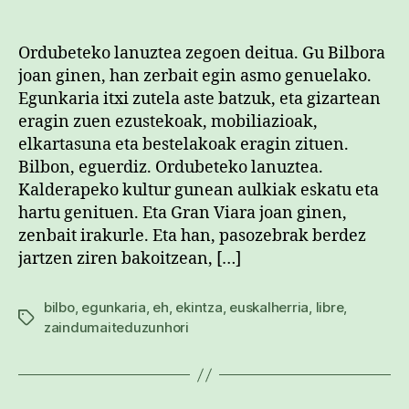
egilea
data
Ordubeteko lanuztea zegoen deitua. Gu Bilbora
joan ginen, han zerbait egin asmo genuelako.
Egunkaria itxi zutela aste batzuk, eta gizartean
eragin zuen ezustekoak, mobiliazioak,
elkartasuna eta bestelakoak eragin zituen.
Bilbon, eguerdiz. Ordubeteko lanuztea.
Kalderapeko kultur gunean aulkiak eskatu eta
hartu genituen. Eta Gran Viara joan ginen,
zenbait irakurle. Eta han, pasozebrak berdez
jartzen ziren bakoitzean, […]
bilbo
,
egunkaria
,
eh
,
ekintza
,
euskalherria
,
libre
,
Etiketak
zaindumaiteduzunhori