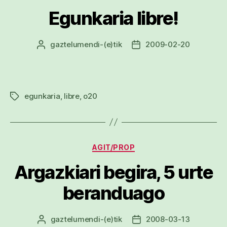
Egunkaria libre!
gaztelumendi
-(e)tik
2009-02-20
Argitalpenaren
Argitalpenaren
egilea
data
egunkaria
,
libre
,
o20
Etiketak
Kategoriak
AGIT/PROP
Argazkiari begira, 5 urte
beranduago
gaztelumendi
-(e)tik
2008-03-13
Argitalpenaren
Argitalpenaren