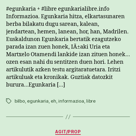
#egunkaria + #libre egunkarialibre.info
Informazioa. Egunkaria hitza, elkartasunaren
berba bilakatu dugu sarean, kalean,
jendartean, hemen, lanean, hor, han, Madrilen.
Euskaldunon Egunkaria bertatik ezagutzeko
parada izan zuen honek, IÃ±aki Uria eta
Martxelo Otamendi lankide izan zituen honek…
ozen esan nahi du sentitzen duen hori. Lehen
artikulutik azken testu argitaratuetara. Iritzi
artikuluak eta kronikak. Guztiak datozkit
burura…Egunkaria […]
bilbo
,
egunkaria
,
eh
,
informazioa
,
libre
Etiketak
Kategoriak
AGIT/PROP