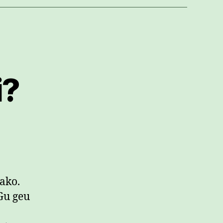
i?
zergatik
adierazi?
sarreran
ako.
Gu geu