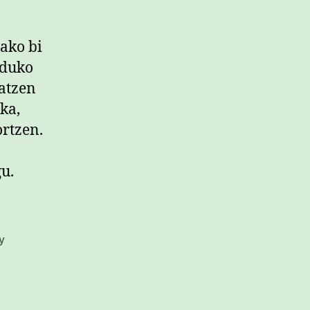
iako bi
nduko
satzen
ka,
ortzen.
u.
y