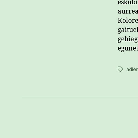
eskubi
aurrea
Kolore
gaitue
gehiag
egunet
adier
Etiketak