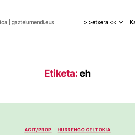
zioa | gaztelumendi.eus
> >etxera <<
Ka
Etiketa:
eh
Kategoriak
AGIT/PROP
HURRENGO GELTOKIA