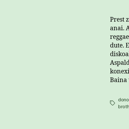
Prest 
anai. 
reggae
dute. 
diskoa
Aspald
konexi
Baina 
dono
Etiketak
brot