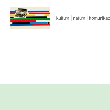
kultura | natura | komunika
gaztelumendi.eus