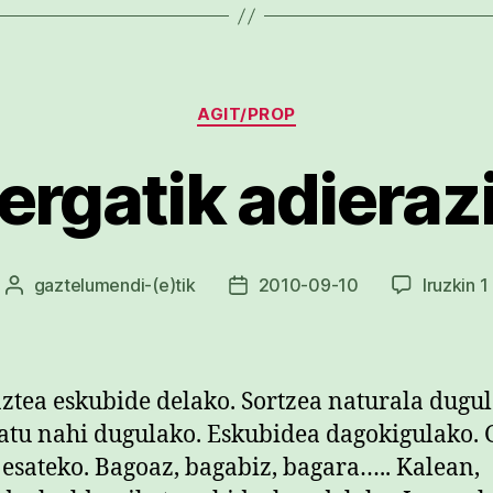
Kategoriak
AGIT/PROP
ergatik adieraz
gaztelumendi
-(e)tik
2010-09-10
Iruzkin 1
Argitalpenaren
Argitalpenaren
egilea
data
ztea eskubide delako. Sortzea naturala dugul
atu nahi dugulako. Eskubidea dagokigulako. 
 esateko. Bagoaz, bagabiz, bagara….. Kalean,