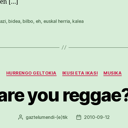
ren […]
azi
,
bidea
,
bilbo
,
eh
,
euskal herria
,
kalea
Kategoriak
HURRENGO GELTOKIA
IKUSI ETA IKASI
MUSIKA
are you reggae
gaztelumendi
-(e)tik
2010-09-12
Argitalpenaren
Argitalpenaren
egilea
data