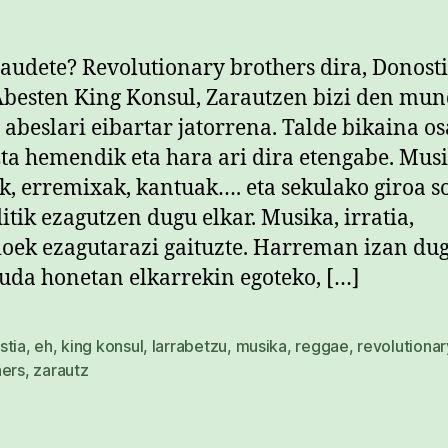
zaudete? Revolutionary brothers dira, Donost
Abesten King Konsul, Zarautzen bizi den mu
 abeslari eibartar jatorrena. Talde bikaina o
Eta hemendik eta hara ari dira etengabe. Musi
k, erremixak, kantuak…. eta sekulako giroa s
itik ezagutzen dugu elkar. Musika, irratia,
oek ezagutarazi gaituzte. Harreman izan dug
uda honetan elkarrekin egoteko, […]
stia
,
eh
,
king konsul
,
larrabetzu
,
musika
,
reggae
,
revolutionar
hers
,
zarautz