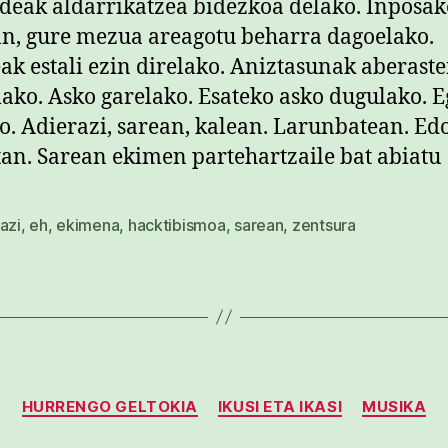
deak aldarrikatzea bidezkoa delako. Inposa
n, gure mezua areagotu beharra dagoelako.
ak estali ezin direlako. Aniztasunak aberast
lako. Asko garelako. Esateko asko dugulako. E
o. Adierazi, sarean, kalean. Larunbatean. Ed
an. Sarean ekimen partehartzaile bat abiatu
azi
,
eh
,
ekimena
,
hacktibismoa
,
sarean
,
zentsura
Kategoriak
HURRENGO GELTOKIA
IKUSI ETA IKASI
MUSIKA