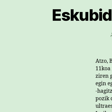
Eskubid
Atzo, 
11koa 
ziren 
egin e
-hagit
pozik 
ultrae