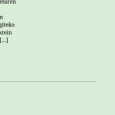
ketaren
en
giteko
ozein
 […]