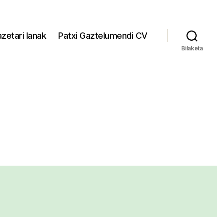
zetari lanak
Patxi Gaztelumendi CV
Bilaketa