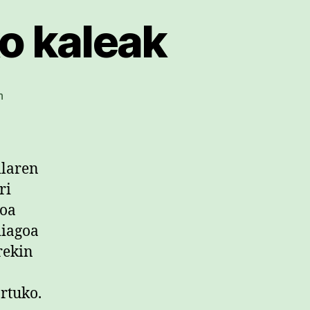
o kaleak
Eskubide
n
guztien
aldeko
kaleak
sarreran
ilaren
ri
ioa
diagoa
rekin
rtuko.