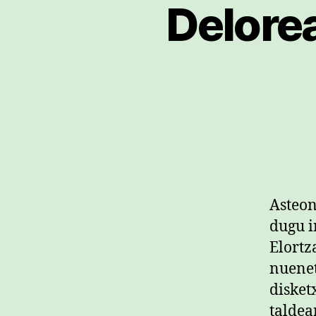
Delore
Asteon
dugu i
Elortz
nuenet
disket
taldea