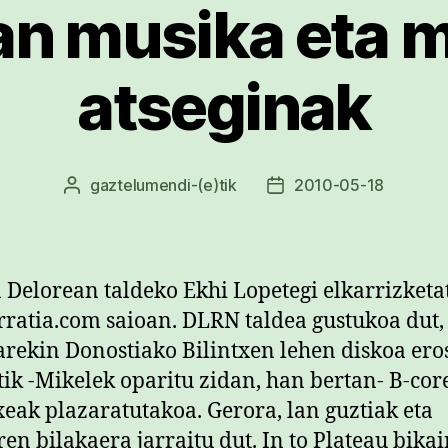
an musika eta m
atseginak
gaztelumendi
-(e)tik
2010-05-18
Argitalpenaren
Argitalpenaren
egilea
data
 Delorean taldeko Ekhi Lopetegi elkarrizketa
rratia.com saioan. DLRN taldea gustukoa dut,
arekin Donostiako Bilintxen lehen diskoa ero
ik -Mikelek oparitu zidan, han bertan- B-cor
xeak plazaratutakoa. Gerora, lan guztiak eta
ren bilakaera jarraitu dut. In to Plateau bika