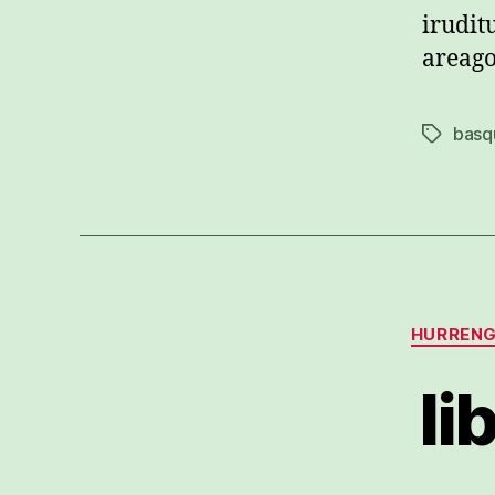
irudit
areago
basq
Etiketak
HURRENG
li