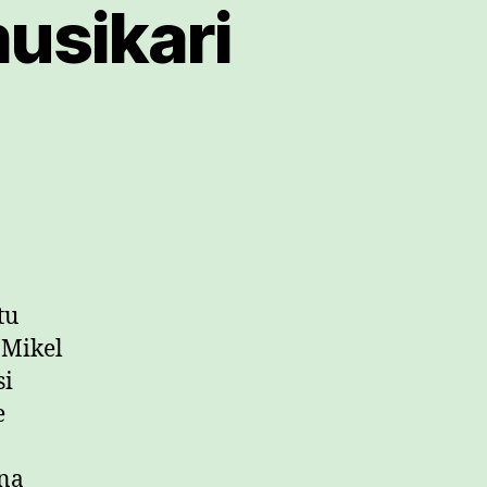
usikari
tu
 Mikel
si
e
ina