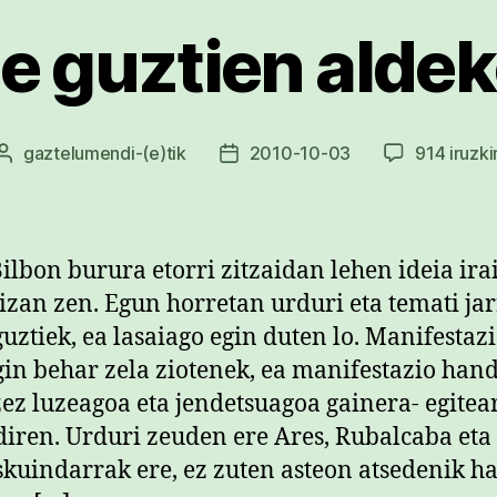
e guztien aldek
gaztelumendi
-(e)tik
2010-10-03
914 iruzki
Argitalpenaren
Argitalpenaren
egilea
data
Bilbon burura etorri zitzaidan lehen ideia ira
izan zen. Egun horretan urduri eta temati jar
guztiek, ea lasaiago egin duten lo. Manifestaz
gin behar zela ziotenek, ea manifestazio han
zez luzeagoa eta jendetsuagoa gainera- egitea
diren. Urduri zeuden ere Ares, Rubalcaba eta
skuindarrak ere, ez zuten asteon atsedenik ha