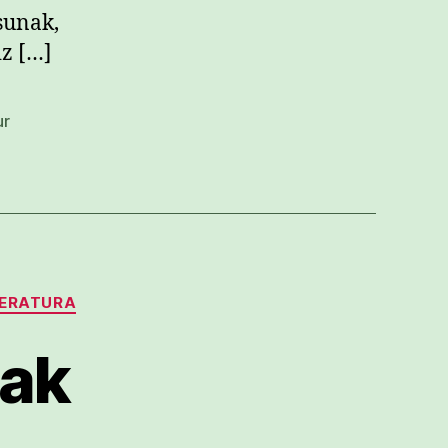
sunak,
iz […]
ur
TERATURA
nak