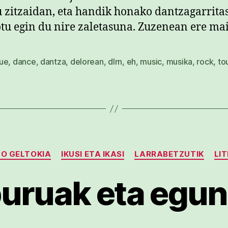
u zitzaidan, eta handik honako dantzagarrita
tu egin du nire zaletasuna. Zuzenean ere ma
ue
,
dance
,
dantza
,
delorean
,
dlrn
,
eh
,
music
,
musika
,
rock
,
to
Kategoriak
O GELTOKIA
IKUSI ETA IKASI
LARRABETZUTIK
LI
buruak eta egu