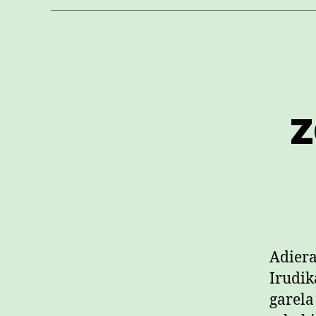
z
Adiera
Irudik
garela