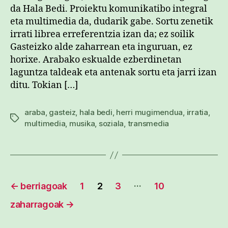
da Hala Bedi. Proiektu komunikatibo integral
eta multimedia da, dudarik gabe. Sortu zenetik
irrati librea erreferentzia izan da; ez soilik
Gasteizko alde zaharrean eta inguruan, ez
horixe. Arabako eskualde ezberdinetan
laguntza taldeak eta antenak sortu eta jarri izan
ditu. Tokian […]
araba
,
gasteiz
,
hala bedi
,
herri mugimendua
,
irratia
,
Etiketak
multimedia
,
musika
,
soziala
,
transmedia
Posts
…
←
berriagoak
1
2
3
10
pagination
zaharragoak
→