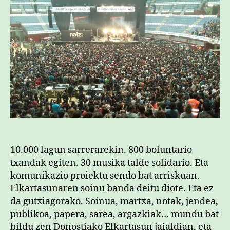
10.000 lagun sarrerarekin. 800 boluntario
txandak egiten. 30 musika talde solidario. Eta
komunikazio proiektu sendo bat arriskuan.
Elkartasunaren soinu banda deitu diote. Eta ez
da gutxiagorako. Soinua, martxa, notak, jendea,
publikoa, papera, sarea, argazkiak… mundu bat
bildu zen Donostiako Elkartasun jaialdian, eta