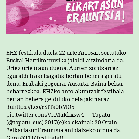
EHZ festibala duela 22 urte Arrosan sortutako
Euskal Herriko musika jaialdi aitzindaria da.
Urtez urte iraun duena. Aurten zoritxarrez
eguraldi traketsagatik bertan behera geratu
dena. Erabaki gogorra. Ausarta. Baina behar
beharrezkoa. EHZko antolakuntzak festibala
bertan behera geldituko dela jakinarazi
duhttps://t.co/cSlTa0bMO5
pic.twitter.com/VnMaRkxsw4 — Topatu
(@topatu_eus) 2017(e)ko ekainak 30 Orain
#elkartasunErauntsia antolatzeko ordua da.
Gora @EHZfestibala!!