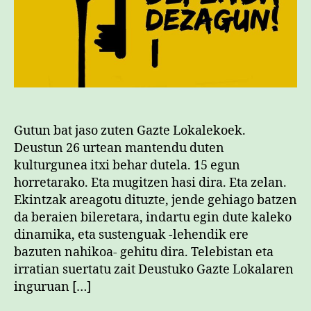
Gutun bat jaso zuten Gazte Lokalekoek.
Deustun 26 urtean mantendu duten
kulturgunea itxi behar dutela. 15 egun
horretarako. Eta mugitzen hasi dira. Eta zelan.
Ekintzak areagotu dituzte, jende gehiago batzen
da beraien bileretara, indartu egin dute kaleko
dinamika, eta sustenguak -lehendik ere
bazuten nahikoa- gehitu dira. Telebistan eta
irratian suertatu zait Deustuko Gazte Lokalaren
inguruan […]