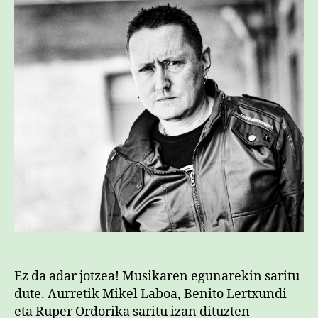
sa
Ez da adar jotzea! Musikaren egunarekin saritu
dute. Aurretik Mikel Laboa, Benito Lertxundi
eta Ruper Ordorika saritu izan dituzten