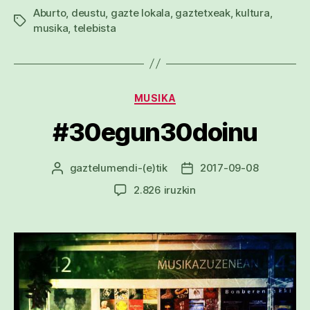
Aburto
,
deustu
,
gazte lokala
,
gaztetxeak
,
kultura
,
Etiketak
musika
,
telebista
Kategoriak
MUSIKA
#30egun30doinu
gaztelumendi
-(e)tik
2017-09-08
Argitalpenaren
Argitalpenaren
egilea
data
#30egun30doinu
2.826 iruzkin
sarreran