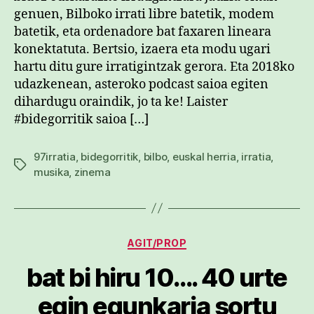
genuen, Bilboko irrati libre batetik, modem
batetik, eta ordenadore bat faxaren lineara
konektatuta. Bertsio, izaera eta modu ugari
hartu ditu gure irratigintzak gerora. Eta 2018ko
udazkenean, asteroko podcast saioa egiten
dihardugu oraindik, jo ta ke! Laister
#bidegorritik saioa […]
97irratia
,
bidegorritik
,
bilbo
,
euskal herria
,
irratia
,
Etiketak
musika
,
zinema
Kategoriak
AGIT/PROP
bat bi hiru 10…. 40 urte
egin egunkaria sortu