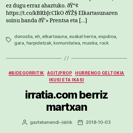
ez dugu erraz ahaztuko. ðŸ“¢
https://t.co/kBRbJcCIkO ðŸŽ§ Elkartasunaren
soinu banda ðŸ’» Prentsa eta […]
donostia
,
eh
,
elkartasuna
,
euskal herria
,
expolioa
,
Etiketak
gara
,
harpidetzak
,
komunitatea
,
musika
,
rock
Kategoriak
#BIDEGORRITIK
AGIT/PROP
HURRENGO GELTOKIA
IKUSI ETA IKASI
irratia.com berriz
martxan
gaztelumendi
-(e)tik
2018-10-03
Argitalpenaren
Argitalpenaren
egilea
data