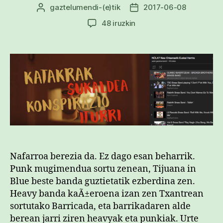
gaztelumendi
-(e)tik
2017-06-08
Argitalpenaren
Argitalpenaren
egilea
data
New
48 iruzkin
Orleanseko
doinuak
Nafarroan
sarreran
Nafarroa berezia da. Ez dago esan beharrik.
Punk mugimendua sortu zenean, Tijuana in
Blue beste banda guztietatik ezberdina zen.
Heavy banda kaÃ±eroena izan zen Txantrean
sortutako Barricada, eta barrikadaren alde
berean jarri ziren heavyak eta punkiak. Urte