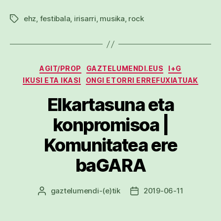
ehz
,
festibala
,
irisarri
,
musika
,
rock
Etiketak
Kategoriak
AGIT/PROP
GAZTELUMENDI.EUS
I+G
IKUSI ETA IKASI
ONGI ETORRI ERREFUXIATUAK
Elkartasuna eta
konpromisoa |
Komunitatea ere
baGARA
gaztelumendi
-(e)tik
2019-06-11
Argitalpenaren
Argitalpenaren
egilea
data