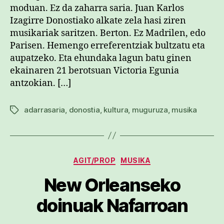
moduan. Ez da zaharra saria. Juan Karlos
Izagirre Donostiako alkate zela hasi ziren
musikariak saritzen. Berton. Ez Madrilen, edo
Parisen. Hemengo erreferentziak bultzatu eta
aupatzeko. Eta ehundaka lagun batu ginen
ekainaren 21 berotsuan Victoria Egunia
antzokian. […]
adarrasaria
,
donostia
,
kultura
,
muguruza
,
musika
Etiketak
Kategoriak
AGIT/PROP
MUSIKA
New Orleanseko
doinuak Nafarroan