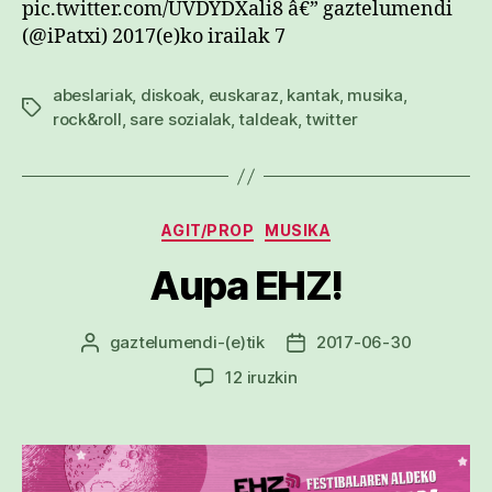
pic.twitter.com/UVDYDXali8 â€” gaztelumendi
(@iPatxi) 2017(e)ko irailak 7
abeslariak
,
diskoak
,
euskaraz
,
kantak
,
musika
,
Etiketak
rock&roll
,
sare sozialak
,
taldeak
,
twitter
Kategoriak
AGIT/PROP
MUSIKA
Aupa EHZ!
gaztelumendi
-(e)tik
2017-06-30
Argitalpenaren
Argitalpenaren
egilea
data
Aupa
12 iruzkin
EHZ!
sarreran