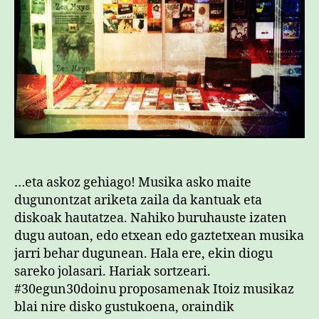
…eta askoz gehiago! Musika asko maite
dugunontzat ariketa zaila da kantuak eta
diskoak hautatzea. Nahiko buruhauste izaten
dugu autoan, edo etxean edo gaztetxean musika
jarri behar dugunean. Hala ere, ekin diogu
sareko jolasari. Hariak sortzeari.
#30egun30doinu proposamenak Itoiz musikaz
blai nire disko gustukoena, oraindik