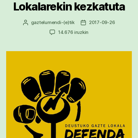
Lokalarekin kezkatuta
gaztelumendi
-(e)tik
2017-09-26
Argitalpenaren
Argitalpenaren
egilea
data
Deustuko
14.676 iruzkin
Gazte
Lokalarekin
kezkatuta
sarreran