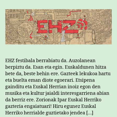
ba
zu
biz
sa
EHZ festibala berrabiatu da. Auzolanean
berpiztu da. Esan eta egin. Euskaldunen hitza
bete da, beste behin ere. Gazteek lekukoa hartu
eta buelta eman diote egoerari. Etsipena
gainditu eta Euskal Herrian inoiz egon den
musika eta kultur jaialdi interesgarriena abian
da berriz ere. Zorionak Ipar Euskal Herriko
gazteria engaiatuari! Hiru egunez Euskal
Herriko herrialde guztietako jendea […]