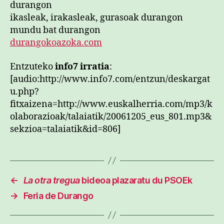
durangon
ikasleak, irakasleak, gurasoak durangon
mundu bat durangon
durangokoazoka.com
Entzuteko
info7 irratia
:
[audio:http://www.info7.com/entzun/deskargat
u.php?
fitxaizena=http://www.euskalherria.com/mp3/k
olaborazioak/talaiatik/20061205_eus_801.mp3&
sekzioa=talaiatik&id=806]
←
La otra tregua
bideoa plazaratu du PSOEk
→
Feria de Durango