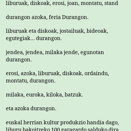
liburuak, diskoak, erosi, joan, montatu, stand
durangon azoka, feria Durangon.
liburuak eta diskoak, jostailuak, bideoak,
egutegiak… durangon.
jendea, jendea, milaka jende, egunotan
durangon.
erosi, azoka, liburuak, diskoak, ordaindu,
montatu, durangon.
milaka, euroka, kiloka, batzuk.
eta azoka durangon.
euskal herrian kultur produkzio handia dago,
liburu bakoitzeko 100 garagardo salduko dira