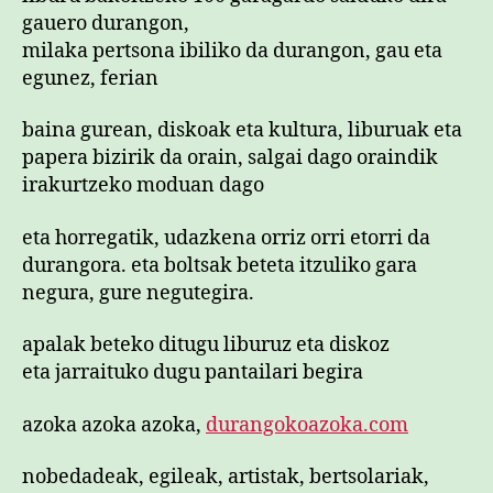
gauero durangon,
milaka pertsona ibiliko da durangon, gau eta
egunez, ferian
baina gurean, diskoak eta kultura, liburuak eta
papera bizirik da orain, salgai dago oraindik
irakurtzeko moduan dago
eta horregatik, udazkena orriz orri etorri da
durangora. eta boltsak beteta itzuliko gara
negura, gure negutegira.
apalak beteko ditugu liburuz eta diskoz
eta jarraituko dugu pantailari begira
azoka azoka azoka,
durangokoazoka.com
nobedadeak, egileak, artistak, bertsolariak,