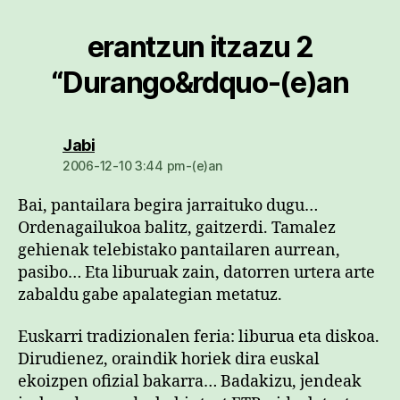
erantzun itzazu 2
“Durango&rdquo-(e)an
dio:
Jabi
2006-12-10 3:44 pm-(e)an
Bai, pantailara begira jarraituko dugu…
Ordenagailukoa balitz, gaitzerdi. Tamalez
gehienak telebistako pantailaren aurrean,
pasibo… Eta liburuak zain, datorren urtera arte
zabaldu gabe apalategian metatuz.
Euskarri tradizionalen feria: liburua eta diskoa.
Dirudienez, oraindik horiek dira euskal
ekoizpen ofizial bakarra… Badakizu, jendeak