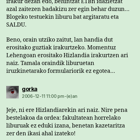
irakur dezan edo, behintzat ETBn idazletzat
azal zaitezen badakizu zer egin behar duzun…
Blogeko testuekin liburu bat argitaratu eta
SALDU.
Beno, orain utziko zaitut, lan handia dut
erositako guztiak irakurtzeko. Momentuz
Lehengoan erositako Hizlandia irakurtzen ari
naiz. Tamala oraindik liburuetan
iruzkinetarako formulariorik ez egotea…
dio:
gorka
2006-12-11 11:00 pm-(e)an
Jeje, ni ere Hizlandiarekin ari naiz. Nire pena
bestelakoa da ordea: fakultatean horrelako
liburuak ez eduki izana, benetan kazetaritza
zer den ikasi ahal izateko!