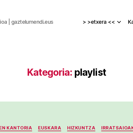
zioa | gaztelumendi.eus
> >etxera <<
Ka
Kategoria:
playlist
Kategoriak
EN KANTORIA
EUSKARA
HIZKUNTZA
IRRATSAIOA