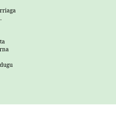
rriaga
.
ta
erna
 dugu