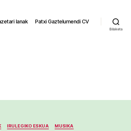
zetari lanak
Patxi Gaztelumendi CV
Bilaketa
K
IRULEGIKO ESKUA
MUSIKA