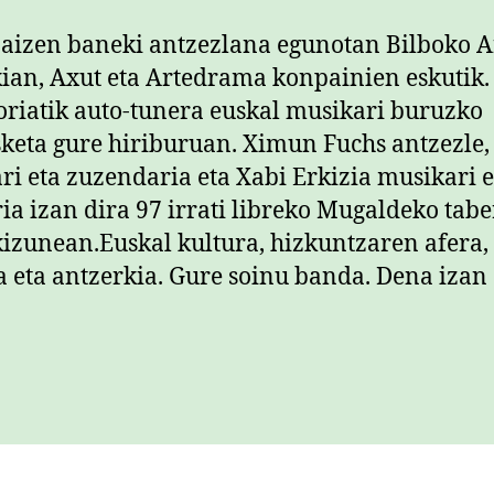
izen baneki antzezlana egunotan Bilboko A
ian, Axut eta Artedrama konpainien eskutik. 
riatik auto-tunera euskal musikari buruzko
keta gure hiriburuan. Ximun Fuchs antzezle,
ari eta zuzendaria eta Xabi Erkizia musikari e
ria izan dira 97 irrati libreko Mugaldeko tab
zunean.Euskal kultura, hizkuntzaren afera,
 eta antzerkia. Gure soinu banda. Dena izan