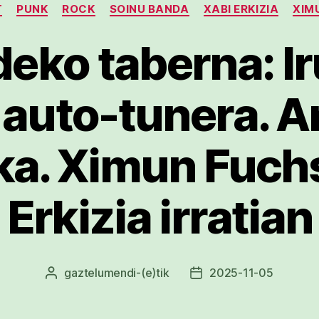
T
PUNK
ROCK
SOINU BANDA
XABI ERKIZIA
XIM
eko taberna: Ir
 auto-tunera. A
ka. Ximun Fuchs
Erkizia irratian
gaztelumendi
-(e)tik
2025-11-05
Argitalpenaren
Argitalpenaren
egilea
data