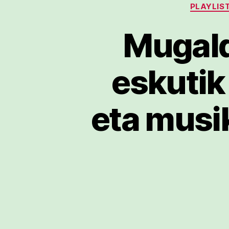
PLAYLIS
Mugald
eskutik
eta musi