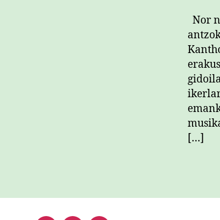
Nor na
antzok
Kantho
erakus
gidoil
ikerla
emanki
musika
[…]