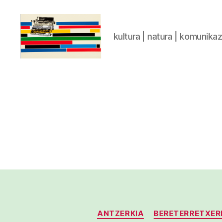
kultura | natura | komunika
gaztelumendi.eus
ANTZERKIA
BERETERRETXER