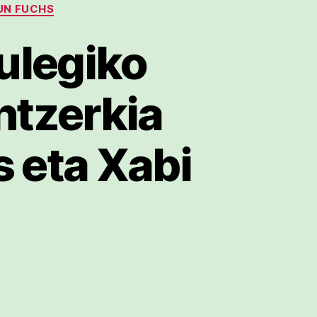
UN FUCHS
ulegiko
ntzerkia
 eta Xabi