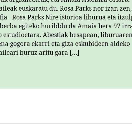
zaileak euskaratu du. Rosa Parks nor izan zen,
fia –Rosa Parks Nire istorioa liburua eta itzu
berba egiteko huribldu da Amaia bera 97 irra
o estudioetara. Abestiak besapean, liburuare
ena gogora ekarri eta giza eskubideen aldeko
aileari buruz aritu gara […]