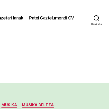
zetari lanak
Patxi Gaztelumendi CV
Bilaketa
MUSIKA
MUSIKA BELTZA