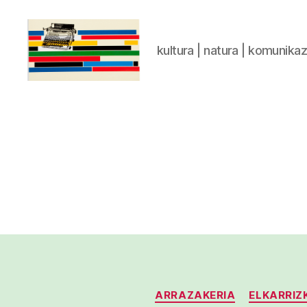
kultura | natura | komunika
gaztelumendi.eus
ARRAZAKERIA
ELKARRIZ