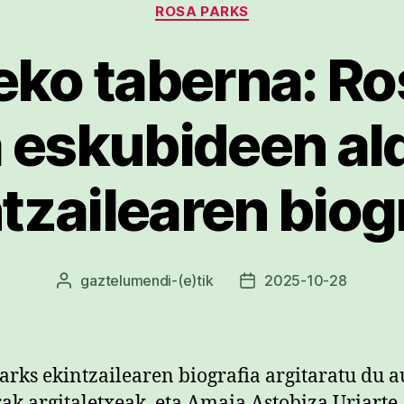
ROSA PARKS
ko taberna: Ro
a eskubideen al
tzailearen biog
gaztelumendi
-(e)tik
2025-10-28
Argitalpenaren
Argitalpenaren
egilea
data
arks ekintzailearen biografia argitaratu du a
ak argitaletxeak, eta Amaia Astobiza Uriarte