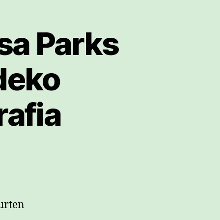
sa Parks
deko
rafia
urten