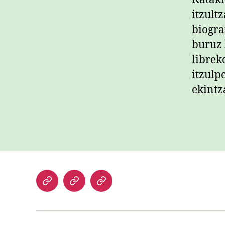
itzult
biogra
buruz 
librek
itzulp
ekintz
Hasiera
Kazetari
Patxi
lanak
Gaztelumendi
CV