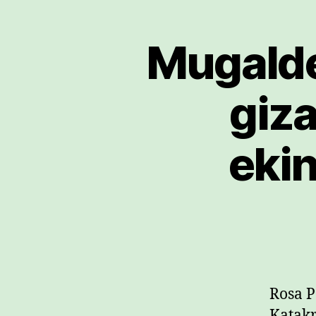
Mugalde
giz
ekin
Rosa P
Katakr