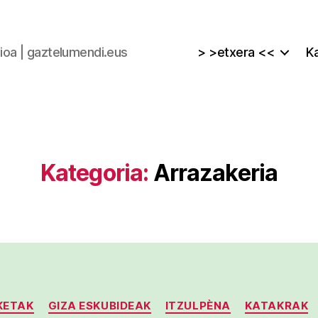
zioa | gaztelumendi.eus
> >etxera <<
Ka
Kategoria:
Arrazakeria
Kategoriak
KETAK
GIZA ESKUBIDEAK
ITZULPÈNA
KATAKRAK