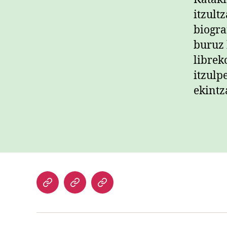
itzult
biogra
buruz 
librek
itzulp
ekintz
Hasiera
Kazetari
Patxi
lanak
Gaztelumendi
CV