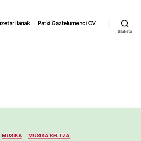
zetari lanak
Patxi Gaztelumendi CV
Bilaketa
MUSIKA
MUSIKA BELTZA