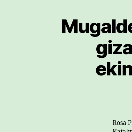
Mugalde
giz
ekin
Rosa P
Katakr