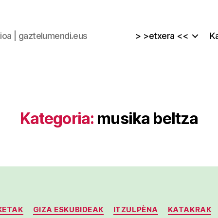
zioa | gaztelumendi.eus
> >etxera <<
Ka
Kategoria:
musika beltza
Kategoriak
KETAK
GIZA ESKUBIDEAK
ITZULPÈNA
KATAKRAK