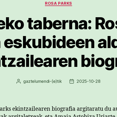
ROSA PARKS
ko taberna: Ro
a eskubideen al
tzailearen biog
gaztelumendi
-(e)tik
2025-10-28
Argitalpenaren
Argitalpenaren
egilea
data
arks ekintzailearen biografia argitaratu du a
ak argitaletxeak, eta Amaia Astobiza Uriarte