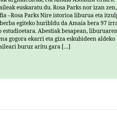
zaileak euskaratu du. Rosa Parks nor izan zen,
fia –Rosa Parks Nire istorioa liburua eta itzu
berba egiteko huribldu da Amaia bera 97 irra
o estudioetara. Abestiak besapean, liburuare
ena gogora ekarri eta giza eskubideen aldeko
aileari buruz aritu gara […]