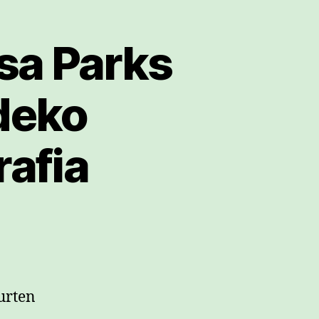
sa Parks
deko
rafia
urten