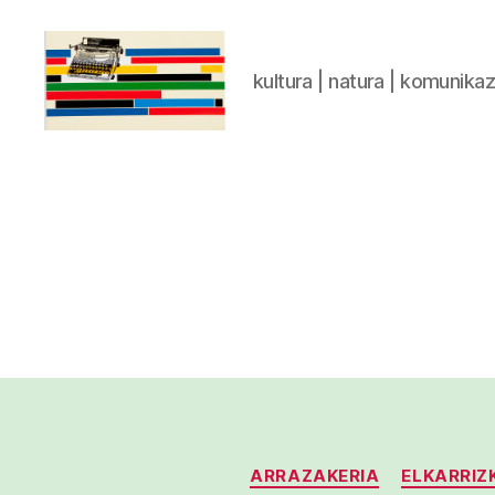
kultura | natura | komunika
gaztelumendi.eus
ARRAZAKERIA
ELKARRIZ