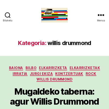
Bilaketa
Menua
gaztelumendi.eus
Kategoria:
willis drummond
Kategoriak
BAIONA
BILBO
ELKARRIZKETA
ELKARRIZKETAK
IRRATIA
JURGI EKIZA
KONTZERTUAK
ROCK
WILLIS DRUMMOND
Mugaldeko taberna:
agur Willis Drummond