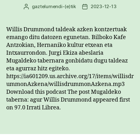
gaztelumendi
-(e)tik
2023-12-13
Argitalpenaren
Argitalpenaren
egilea
data
Willis Drummond taldeak azken kontzertuak
emango ditu datozen egunetan. Bilboko Kafe
Antzokian, Hernaniko kultur etxean eta
Intxaurrondon. Jurgi Ekiza abeslaria
Mugaldeko tabernara gonbidatu dugu taldeaz
eta agurraz hitz egiteko.
https://ia601209.us.archive.org/17/items/willisdr
ummonAzkena/willisdrummonAzkena.mp3
Download this podcast The post Mugaldeko
taberna: agur Willis Drummond appeared first
on 97.0 Irrati Librea.