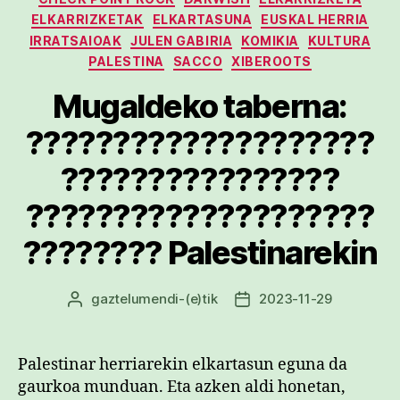
ELKARRIZKETAK
ELKARTASUNA
EUSKAL HERRIA
IRRATSAIOAK
JULEN GABIRIA
KOMIKIA
KULTURA
PALESTINA
SACCO
XIBEROOTS
Mugaldeko taberna:
????????????????????
????????????????
????????????????????
???????? Palestinarekin
gaztelumendi
-(e)tik
2023-11-29
Argitalpenaren
Argitalpenaren
egilea
data
Palestinar herriarekin elkartasun eguna da
gaurkoa munduan. Eta azken aldi honetan,