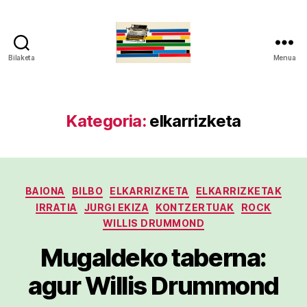
Bilaketa
Menua
gaztelumendi.eus
Kategoria:
elkarrizketa
Kategoriak
BAIONA
BILBO
ELKARRIZKETA
ELKARRIZKETAK
IRRATIA
JURGI EKIZA
KONTZERTUAK
ROCK
WILLIS DRUMMOND
Mugaldeko taberna:
agur Willis Drummond