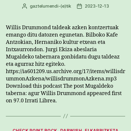
gaztelumendi
-(e)tik
2023-12-13
Argitalpenaren
Argitalpenaren
egilea
data
Willis Drummond taldeak azken kontzertuak
emango ditu datozen egunetan. Bilboko Kafe
Antzokian, Hernaniko kultur etxean eta
Intxaurrondon. Jurgi Ekiza abeslaria
Mugaldeko tabernara gonbidatu dugu taldeaz
eta agurraz hitz egiteko.
https://ia601209.us.archive.org/17/items/willisdr
ummonAzkena/willisdrummonAzkena.mp3
Download this podcast The post Mugaldeko
taberna: agur Willis Drummond appeared first
on 97.0 Irrati Librea.
Kategoriak
CHECK POINT ROCK
DARWISH
ELKARRIZKETA