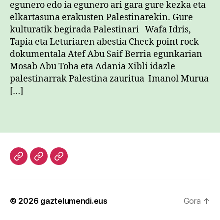
egunero edo ia egunero ari gara gure kezka eta
elkartasuna erakusten Palestinarekin. Gure
kulturatik begirada Palestinari Wafa Idris,
Tapia eta Leturiaren abestia Check point rock
dokumentala Atef Abu Saif Berria egunkarian
Mosab Abu Toha eta Adania Xibli idazle
palestinarrak Palestina zauritua Imanol Murua
[…]
Hasiera
Kazetari
Patxi
lanak
Gaztelumendi
CV
© 2026
gaztelumendi.eus
Gora
↑