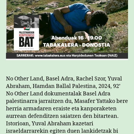
No Other Land, Basel Adra, Rachel Szor, Yuval
Abraham, Hamdan Ballal Palestina, 2024, 92’
No Other Land dokumentalak Basel Adra
palestinarra jarraitzen du, Masafer Yattako bere
herria armadaren eraiste eta kanporaketen
aurrean defenditzen saiatzen den bitartean.
Istorioan, Yuval Abraham kazetari
israeldarrarekin egiten duen lankidetzak bi