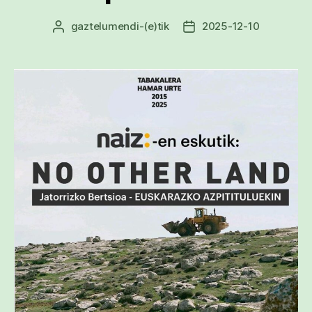
gaztelumendi
-(e)tik
2025-12-10
Argitalpenaren
Argitalpenaren
egilea
data