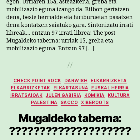
egon. Urriaren 15a, asteazkena, greba eta
mobilizazio eguna izango da. Bilbon gertatzen
dena, beste herrialde eta hiriburuetan pasatzen
dena kontatzen saiatuko gara. Sintonizatu irrati
libreak… entzun 97 irrati librea! The post
Mugaldeko taberna: urriak 15, greba eta
mobilizazio eguna. Entzun 97 […]
Kategoriak
CHECK POINT ROCK
DARWISH
ELKARRIZKETA
ELKARRIZKETAK
ELKARTASUNA
EUSKAL HERRIA
IRRATSAIOAK
JULEN GABIRIA
KOMIKIA
KULTURA
PALESTINA
SACCO
XIBEROOTS
Mugaldeko taberna:
????????????????????