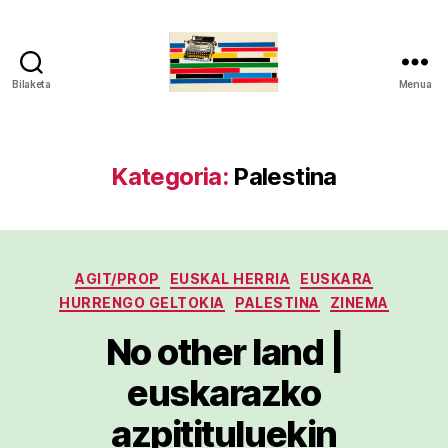
Bilaketa
Menua
gaztelumendi.eus
Kategoria:
Palestina
Kategoriak
AGIT/PROP
EUSKAL HERRIA
EUSKARA
HURRENGO GELTOKIA
PALESTINA
ZINEMA
No other land |
euskarazko
azpitituluekin