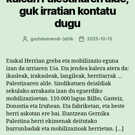
guk irratian kontatu
dugu
gaztelumendi
-(e)tik
2025-10-15
Argitalpenaren
Argitalpenaren
egilea
data
Euskal Herrian greba eta mobilizazio eguna
izan da urriaren 15a. Eta jendea kalera atera da:
ikasleak, irakasleak, langileak, herritarrak …
Palestinaren alde. Sindikatuen deialdiak
sekulako arrakasta izan du eguerdiko
mobilizazioetan. 110.000 lagun Bilbo, Gasteiz,
Donostia eta Iruñean. Eta fabriketan, eta beste
herri askotan ere bai. Iluntzean Gernika
Palestina herri ekimenak deitutako
burrunbadak eta mobilizazioak herrietan. […]