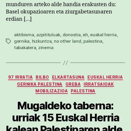
munduren arteko alde handia erakusten du:
Basel okupazioaren eta ziurgabetasunaren
erdian […]
aktibisma
,
azpitituluak
,
donostia
,
eh
,
euskal herria
,
gernika
,
hizkuntza
,
no other land
,
palestina
,
Etiketak
tabakalera
,
zinema
Kategoriak
97 IRRATIA
BILBO
ELKARTASUNA
EUSKAL HERRIA
GERNIKA PALESTINA
GREBA
IRRATSAIOAK
MOBILIZAZIOA
PALESTINA
Mugaldeko taberna:
urriak 15 Euskal Herria
kalean Palestinaren alde,