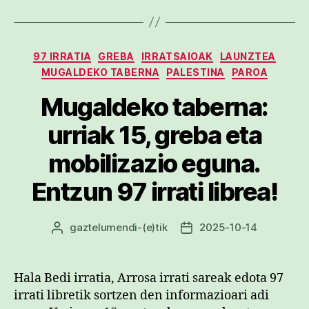
Kategoriak
97 IRRATIA
GREBA
IRRATSAIOAK
LAUNZTEA
MUGALDEKO TABERNA
PALESTINA
PAROA
Mugaldeko taberna:
urriak 15, greba eta
mobilizazio eguna.
Entzun 97 irrati librea!
gaztelumendi
-(e)tik
2025-10-14
Argitalpenaren
Argitalpenaren
egilea
data
Hala Bedi irratia, Arrosa irrati sareak edota 97
irrati libretik sortzen den informazioari adi