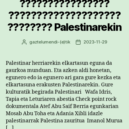
????????????????
????????????????????
???????? Palestinarekin
gaztelumendi
-(e)tik
2023-11-29
Argitalpenaren
Argitalpenaren
egilea
data
Palestinar herriarekin elkartasun eguna da
gaurkoa munduan. Eta azken aldi honetan,
egunero edo ia egunero ari gara gure kezka eta
elkartasuna erakusten Palestinarekin. Gure
kulturatik begirada Palestinari Wafa Idris,
Tapia eta Leturiaren abestia Check point rock
dokumentala Atef Abu Saif Berria egunkarian
Mosab Abu Toha eta Adania Xibli idazle
palestinarrak Palestina zauritua Imanol Murua
[…]