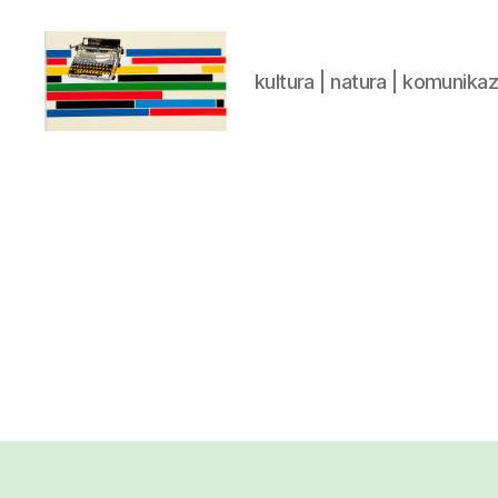
kultura | natura | komunika
gaztelumendi.eus