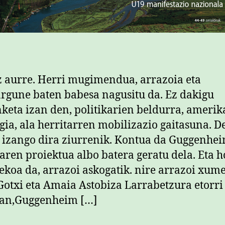
 aurre. Herri mugimendua, arrazoia eta
rgune baten babesa nagusitu da. Ez dakigu
keta izan den, politikarien beldurra, ameri
gia, ala herritarren mobilizazio gaitasuna. 
 izango dira ziurrenik. Kontua da Guggenhe
ren proiektua albo batera geratu dela. Eta h
ekoa da, arrazoi askogatik. nire arrazoi xum
Gotxi eta Amaia Astobiza Larrabetzura etorri
ean,Guggenheim […]