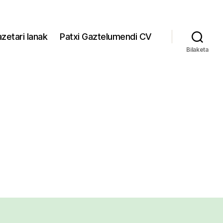
zetari lanak
Patxi Gaztelumendi CV
Bilaketa