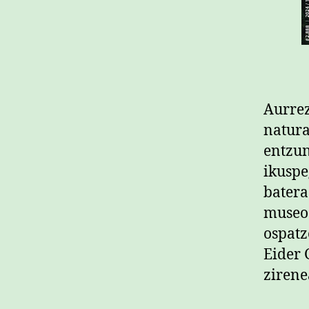
Aurrez
natura
entzun
ikuspe
batera
museoa
ospatz
Eider 
ziren