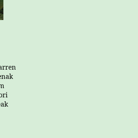
karren
Denak
im
ori
eak