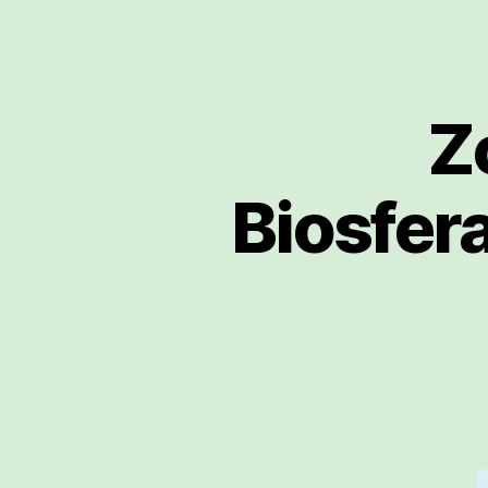
Z
Biosfera