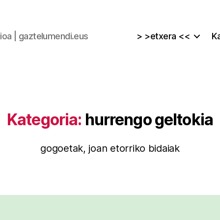
zioa | gaztelumendi.eus
> >etxera <<
Ka
Kategoria:
hurrengo geltokia
gogoetak, joan etorriko bidaiak