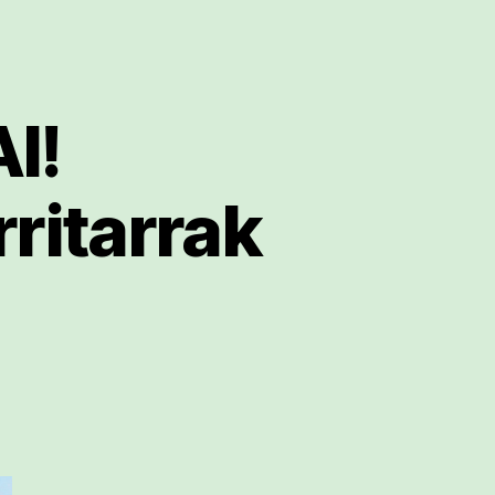
I!
rritarrak