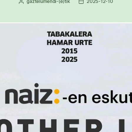
gaztelumendi
-(e)tik
2025-12-10
Argitalpenaren
Argitalpenaren
egilea
data