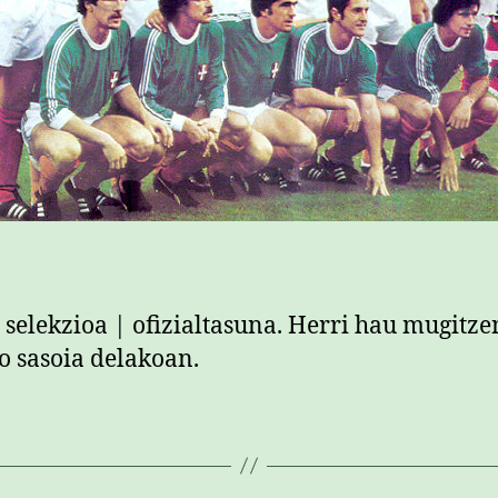
 selekzioa | ofizialtasuna. Herri hau mugitze
o sasoia delakoan.