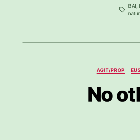
BAI
,
Etiketak
natu
AGIT/PROP
EUS
No ot