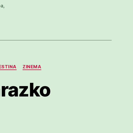
oa
,
ESTINA
ZINEMA
arazko