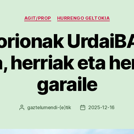
Kategoriak
AGIT/PROP
HURRENGO GELTOKIA
orionak UrdaiBA
, herriak eta he
garaile
gaztelumendi
-(e)tik
2025-12-16
Argitalpenaren
Argitalpenaren
egilea
data