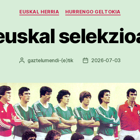
Kategoriak
EUSKAL HERRIA
HURRENGO GELTOKIA
euskal selekzio
gaztelumendi
-(e)tik
2026-07-03
Argitalpenaren
Argitalpenaren
egilea
data