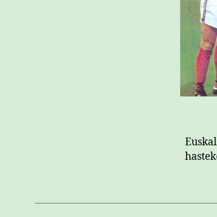
Euskal
hastek