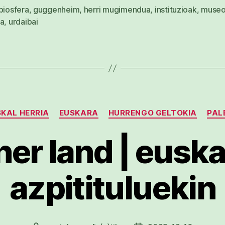
biosfera
,
guggenheim
,
herri mugimendua
,
instituzioak
,
muse
ra
,
urdaibai
Kategoriak
KAL HERRIA
EUSKARA
HURRENGO GELTOKIA
PAL
her land | eusk
azpitituluekin