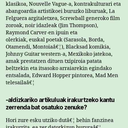
klasikoa, Nouvelle Vague-a, kontrakulturari eta
abangoardia artistikoei buruzko liburuak, La
Felguera argitaletxea, Screwball generoko film
zoroak, noir idazleak (Jim Thompson),
Raymond Carver-en ipuin eta
olerkiak, euskal poetak (Sarasola, Borda,
Otamendi, Montoiaâ€¦), Blacksad komikia,
Johnny Guitar western-a, Mexikoko jatekoa,
amak prestatzen dituen txipiroia patata
beltzekin eta itsasoko arraiarekin egindako
entsalada, Edward Hopper pintorea, Mad Men
telesailaâ€¦
-aldizkariko artikuluak irakurtzeko kantu
zerrenda bat osatuko zenuke?
Hori zure esku utziko dutâ€¦ behin fanzinea
irakurrita, ea zer datorkizun bururaâ€¦