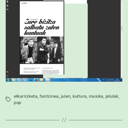
elkarrizketa
,
fantzinea
,
julen
,
kultura
,
musika
,
pilulak
,
Etiketak
pop