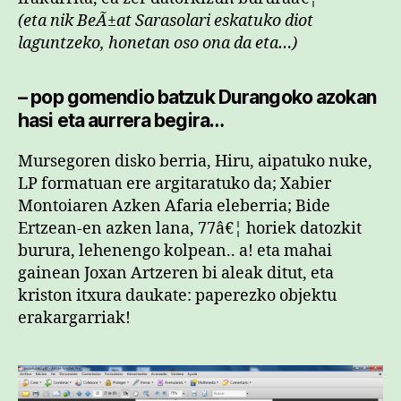
(eta nik BeÃ±at Sarasolari eskatuko diot
laguntzeko, honetan oso ona da eta…)
– pop gomendio batzuk Durangoko azokan
hasi eta aurrera begira…
Mursegoren disko berria, Hiru, aipatuko nuke,
LP formatuan ere argitaratuko da; Xabier
Montoiaren Azken Afaria eleberria; Bide
Ertzean-en azken lana, 77â€¦ horiek datozkit
burura, lehenengo kolpean.. a! eta mahai
gainean Joxan Artzeren bi aleak ditut, eta
kriston itxura daukate: paperezko objektu
erakargarriak!