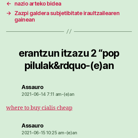
←
nazio arteko bidea
→
Zazpi galdera subjetibitate iraultzailearen
gainean
erantzun itzazu 2 “pop
pilulak&rdquo-(e)an
dio:
Assauro
2021-06-14 7:11 am-(e)an
where to buy cialis cheap
dio:
Assauro
2021-06-15 10:25 am-(e)an