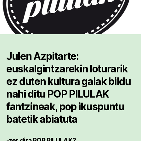
Julen Azpitarte:
euskalgintzarekin loturarik
ez duten kultura gaiak bildu
nahi ditu POP PILULAK
fantzineak, pop ikuspuntu
batetik abiatuta
-zer dira POP PILULAK?