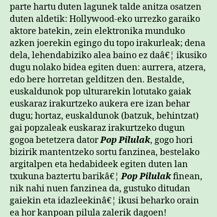
parte hartu duten lagunek talde anitza osatzen
duten aldetik: Hollywood-eko urrezko garaiko
aktore batekin, zein elektronika munduko
azken joerekin egingo du topo irakurleak; dena
dela, lehendabiziko alea baino ez daâ€¦ ikusiko
dugu nolako bidea egiten duen: aurrera, atzera,
edo bere horretan gelditzen den. Bestalde,
euskaldunok pop ulturarekin lotutako gaiak
euskaraz irakurtzeko aukera ere izan behar
dugu; hortaz, euskaldunok (batzuk, behintzat)
gai popzaleak euskaraz irakurtzeko dugun
gogoa betetzera dator
Pop Pilulak
, gogo hori
bizirik mantentzeko sortu fanzinea, bestelako
argitalpen eta hedabideek egiten duten lan
txukuna baztertu barikâ€¦
Pop Pilulak
finean,
nik nahi nuen fanzinea da, gustuko ditudan
gaiekin eta idazleekinâ€¦ ikusi beharko orain
ea hor kanpoan pilula zalerik dagoen!