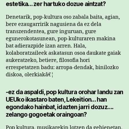
estetika… zer hartuko dozue aintzat?
Denetarik, pop-kultura oso zabala baita, agian,
bere ezaugarririk nagusiena da ez dela
transzendentea, gure inguruan, gure
egunerokotasunean, pop-kulturaren makina
bat adierazpide izan arren. Hala,
kolaboratzaileek askatasun osoa daukate gaiak
aukeratzeko, betiere, filosofia hori
errespetatzen badu: arropa-dendak, binilozko
diskoa, olerkiakâ€¦
-ez da aspaldi, pop kultura orohar landu zan
UEUko ikastaro baten, Lekeition… han
egondako hainbat, idazten jarri dozuz….
zelango gogoetak oraingoan?
Pop kultura, musikarekin lotzen da gehienetan,