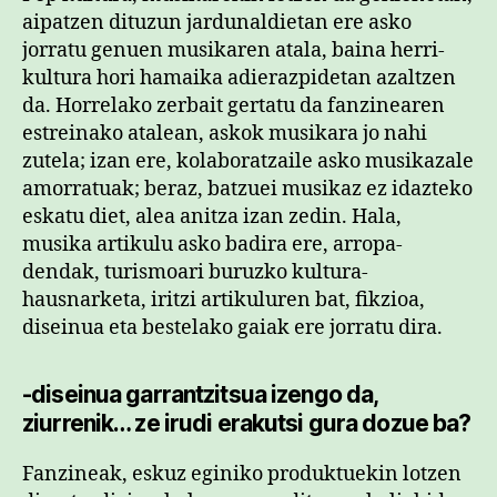
aipatzen dituzun jardunaldietan ere asko
jorratu genuen musikaren atala, baina herri-
kultura hori hamaika adierazpidetan azaltzen
da. Horrelako zerbait gertatu da fanzinearen
estreinako atalean, askok musikara jo nahi
zutela; izan ere, kolaboratzaile asko musikazale
amorratuak; beraz, batzuei musikaz ez idazteko
eskatu diet, alea anitza izan zedin. Hala,
musika artikulu asko badira ere, arropa-
dendak, turismoari buruzko kultura-
hausnarketa, iritzi artikuluren bat, fikzioa,
diseinua eta bestelako gaiak ere jorratu dira.
-diseinua garrantzitsua izengo da,
ziurrenik… ze irudi erakutsi gura dozue ba?
Fanzineak, eskuz eginiko produktuekin lotzen