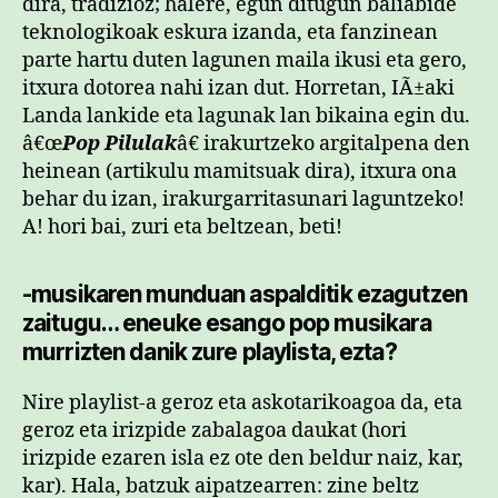
dira, tradizioz; halere, egun ditugun baliabide
teknologikoak eskura izanda, eta fanzinean
parte hartu duten lagunen maila ikusi eta gero,
itxura dotorea nahi izan dut. Horretan, IÃ±aki
Landa lankide eta lagunak lan bikaina egin du.
â€œ
Pop Pilulak
â€ irakurtzeko argitalpena den
heinean (artikulu mamitsuak dira), itxura ona
behar du izan, irakurgarritasunari laguntzeko!
A! hori bai, zuri eta beltzean, beti!
-musikaren munduan aspalditik ezagutzen
zaitugu… eneuke esango pop musikara
murrizten danik zure playlista, ezta?
Nire playlist-a geroz eta askotarikoagoa da, eta
geroz eta irizpide zabalagoa daukat (hori
irizpide ezaren isla ez ote den beldur naiz, kar,
kar). Hala, batzuk aipatzearren: zine beltz