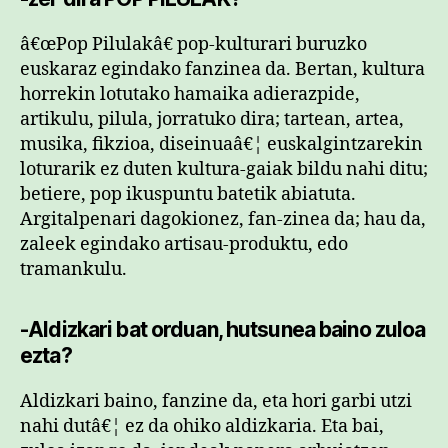
â€œPop Pilulakâ€ pop-kulturari buruzko
euskaraz egindako fanzinea da. Bertan, kultura
horrekin lotutako hamaika adierazpide,
artikulu, pilula, jorratuko dira; tartean, artea,
musika, fikzioa, diseinuaâ€¦ euskalgintzarekin
loturarik ez duten kultura-gaiak bildu nahi ditu;
betiere, pop ikuspuntu batetik abiatuta.
Argitalpenari dagokionez, fan-zinea da; hau da,
zaleek egindako artisau-produktu, edo
tramankulu.
-Aldizkari bat orduan, hutsunea baino zuloa
ezta?
Aldizkari baino, fanzine da, eta hori garbi utzi
nahi dutâ€¦ ez da ohiko aldizkaria. Eta bai,