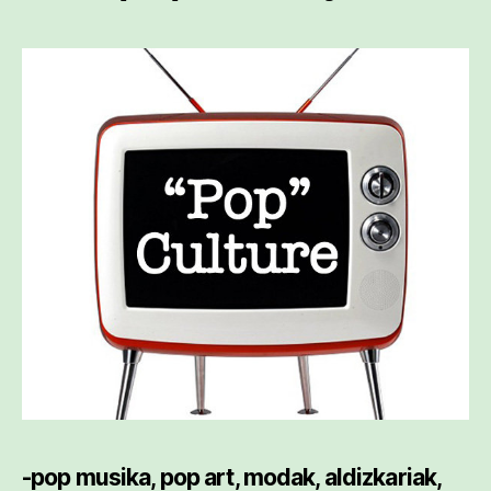
-pop musika, pop art, modak, aldizkariak,