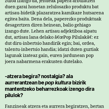
zuloa izango da, jendeak papera arbuiatzen
duen garai honetan zelulosazko produktu bat
artisau-bidetik plazaratzea kamikaze hutsarena
egitea baita. Dena dela, paperezko produktuak
desagertzen diren heinean, balio gehiago
izango dute. Lehen artisau adjektiboa aipatu
dut, artisau lana delako â€œPop Pilulakâ€: ez
dut diru-inbertsio handirik egin; bai, ordea,
talentu-inbertsio handia; idatzi duten guztiak
lagunak izateaz gain, euren jardunean pop
joera nabarmena erakusten dutelako.
-atzera begira? nostalgia? ala
aurrerantzean be
pop kultura
bizirik
mantentzeko beharrezkoak izengo dira
pilulok?
Fanzineak atzera eta aurrera begiratzen, bertan