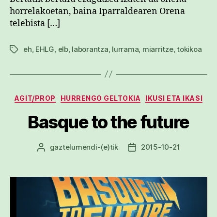
horrelakoetan, baina Iparraldearen Orena
telebista […]
eh
,
EHLG
,
elb
,
laborantza
,
lurrama
,
miarritze
,
tokikoa
Etiketak
Kategoriak
AGIT/PROP
HURRENGO GELTOKIA
IKUSI ETA IKASI
Basque to the future
gaztelumendi
-(e)tik
2015-10-21
Argitalpenaren
Argitalpenaren
egilea
data