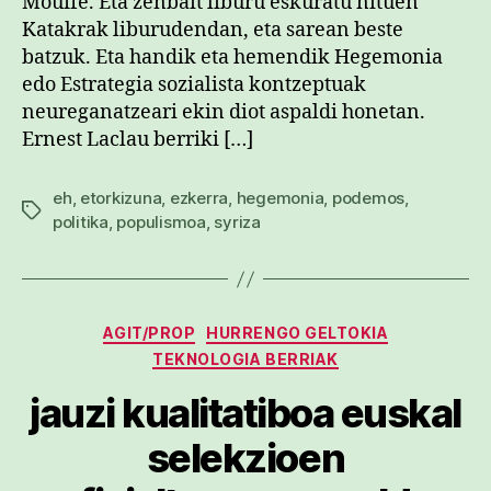
Mouffe. Eta zenbait liburu eskuratu nituen
Katakrak liburudendan, eta sarean beste
batzuk. Eta handik eta hemendik Hegemonia
edo Estrategia sozialista kontzeptuak
neureganatzeari ekin diot aspaldi honetan.
Ernest Laclau berriki […]
eh
,
etorkizuna
,
ezkerra
,
hegemonia
,
podemos
,
Etiketak
politika
,
populismoa
,
syriza
Kategoriak
AGIT/PROP
HURRENGO GELTOKIA
TEKNOLOGIA BERRIAK
jauzi kualitatiboa euskal
selekzioen