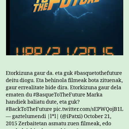
Etorkizuna gaur da. eta guk #basquetothefuture
deitu diogu. Eta behinola filmeak bota zituenak,
gaur errealitate bide dira. Etorkizuna gaur dela
ematen du #BasqueToTheFuture Marka
handiek baliatu dute, eta guk?
#BackToTheFuture pic.twitter.com/sEPWQojB1L
— gaztelumendi |l*l| (@iPatxi) October 21,
2015 Zerbaitetan asmatu zuen filmeak, edo