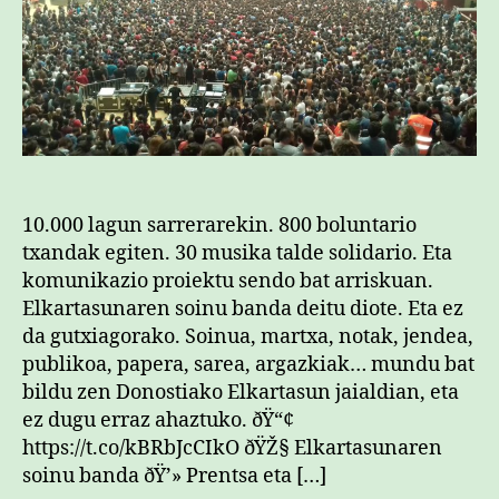
10.000 lagun sarrerarekin. 800 boluntario
txandak egiten. 30 musika talde solidario. Eta
komunikazio proiektu sendo bat arriskuan.
Elkartasunaren soinu banda deitu diote. Eta ez
da gutxiagorako. Soinua, martxa, notak, jendea,
publikoa, papera, sarea, argazkiak… mundu bat
bildu zen Donostiako Elkartasun jaialdian, eta
ez dugu erraz ahaztuko. ðŸ“¢
https://t.co/kBRbJcCIkO ðŸŽ§ Elkartasunaren
soinu banda ðŸ’» Prentsa eta […]