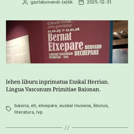
gaztelumendi
-(e)tik
2025-12-31
Argitalpenaren
Argitalpenaren
egilea
data
lehen liburu inprimatua Euskal Herrian.
Lingua Vasconum Primitiae Baionan.
baiona
,
eh
,
etxepare
,
euskal museoa
,
liburua
,
Etiketak
literatura
,
lvp