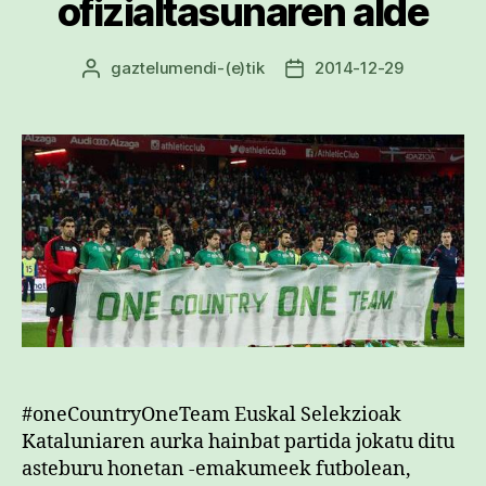
ofizialtasunaren alde
gaztelumendi
-(e)tik
2014-12-29
Argitalpenaren
Argitalpenaren
egilea
data
#oneCountryOneTeam Euskal Selekzioak
Kataluniaren aurka hainbat partida jokatu ditu
asteburu honetan -emakumeek futbolean,