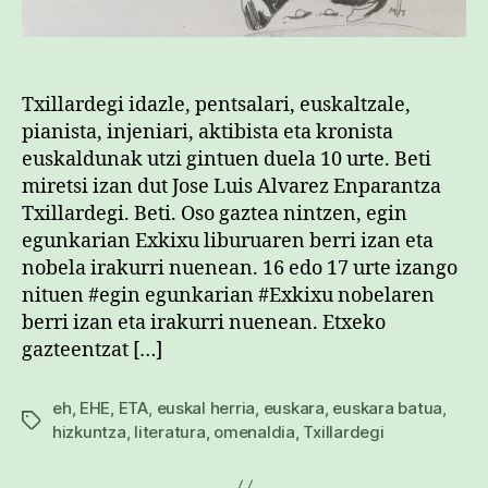
Txillardegi idazle, pentsalari, euskaltzale,
pianista, injeniari, aktibista eta kronista
euskaldunak utzi gintuen duela 10 urte. Beti
miretsi izan dut Jose Luis Alvarez Enparantza
Txillardegi. Beti. Oso gaztea nintzen, egin
egunkarian Exkixu liburuaren berri izan eta
nobela irakurri nuenean. 16 edo 17 urte izango
nituen #egin egunkarian #Exkixu nobelaren
berri izan eta irakurri nuenean. Etxeko
gazteentzat […]
eh
,
EHE
,
ETA
,
euskal herria
,
euskara
,
euskara batua
,
Etiketak
hizkuntza
,
literatura
,
omenaldia
,
Txillardegi