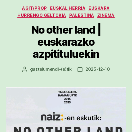
Kategoriak
AGIT/PROP
EUSKAL HERRIA
EUSKARA
HURRENGO GELTOKIA
PALESTINA
ZINEMA
No other land |
euskarazko
azpitituluekin
gaztelumendi
-(e)tik
2025-12-10
Argitalpenaren
Argitalpenaren
egilea
data