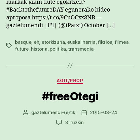
markak jakin dute egokitzen?
#BacktothefutureDAY egunerako bideo
aproposa https://t.co/9CuOCzx8NB —
gaztelumendi |l*l| (@iPatxi) October […]
basque
,
eh
,
etorkizuna
,
euskal herria
,
fikzioa
,
filmea
,
Etiketak
future
,
historia
,
politika
,
transmedia
Kategoriak
AGIT/PROP
#freeOtegi
gaztelumendi
-(e)tik
2015-03-24
Argitalpenaren
Argitalpenaren
egilea
data
#freeOtegi
3 iruzkin
sarreran