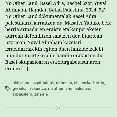
No Other Land, Basel Adra, Rachel Szor, Yuval
Abraham, Hamdan Ballal Palestina, 2024, 92’
No Other Land dokumentalak Basel Adra
palestinarra jarraitzen du, Masafer Yattako bere
herria armadaren eraiste eta kanporaketen
aurrean defenditzen saiatzen den bitartean.
Istorioan, Yuval Abraham kazetari
israeldarrarekin egiten duen lankidetzak bi
munduren arteko alde handia erakusten du:
Basel okupazioaren eta ziurgabetasunaren
erdian […]
aktibisma
,
azpitituluak
,
donostia
,
eh
,
euskal herria
,
gernika
,
hizkuntza
,
no other land
,
palestina
,
Etiketak
tabakalera
,
zinema