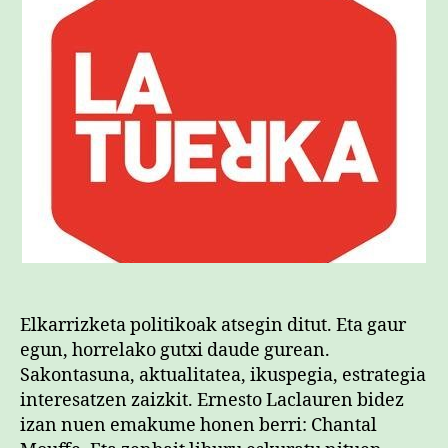
Elkarrizketa politikoak atsegin ditut. Eta gaur
egun, horrelako gutxi daude gurean.
Sakontasuna, aktualitatea, ikuspegia, estrategia
interesatzen zaizkit. Ernesto Laclauren bidez
izan nuen emakume honen berri: Chantal