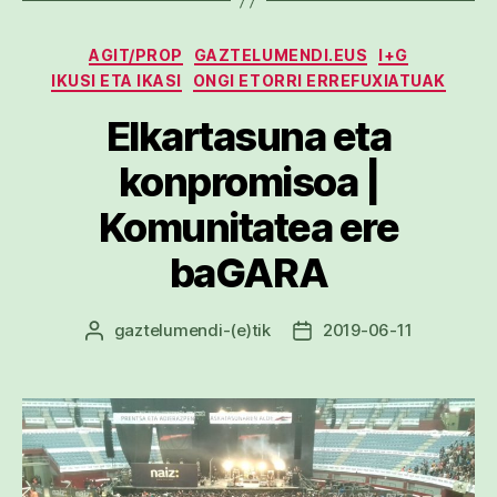
Kategoriak
AGIT/PROP
GAZTELUMENDI.EUS
I+G
IKUSI ETA IKASI
ONGI ETORRI ERREFUXIATUAK
Elkartasuna eta
konpromisoa |
Komunitatea ere
baGARA
gaztelumendi
-(e)tik
2019-06-11
Argitalpenaren
Argitalpenaren
egilea
data