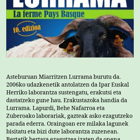
la
su
LU
sa
Asteburuan Miarritzen Lurrama burutu da.
2006ko udazkenetik antolatzen da Ipar Euskal
Herriko laborantza sustengatu, erakutsi eta
dastatzeko gune hau. Erakustazoka handia da
Lurrama. Lapurdi, Behe Nafarroa eta
Zuberoako laborariak, gazteak asko ezagutzeko
parada ederra. Oraingoan ere milaka lagunek
bisitatu eta bizi dute laborantza zuzenean.
Bertatik bertara ezagutzea izaten da onena