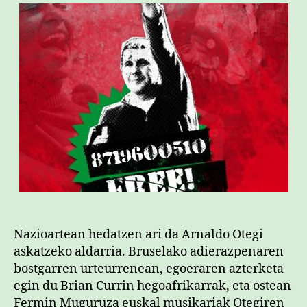
Nazioartean hedatzen ari da Arnaldo Otegi
askatzeko aldarria. Bruselako adierazpenaren
bostgarren urteurrenean, egoeraren azterketa
egin du Brian Currin hegoafrikarrak, eta ostean
Fermin Muguruza euskal musikariak Otegiren