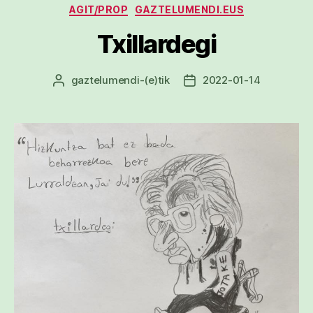
Kategoriak
AGIT/PROP
GAZTELUMENDI.EUS
Txillardegi
gaztelumendi
-(e)tik
2022-01-14
Argitalpenaren
Argitalpenaren
egilea
data