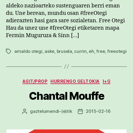
aldeko nazioarteko sustenguaren berri eman
du. Une berean, mundu osan #freeOtegi
adierazten hasi gara sare sozialetan. Free Otegi
Hau da unez une #freeOtegi etiketaren mapa
Fermin Muguruza & Sinn […]
arnaldo otegi
,
aske
,
brusela
,
currin
,
eh
,
free
,
freeotegi
Etiketak
Kategoriak
AGIT/PROP
HURRENGO GELTOKIA
I+G
Chantal Mouffe
gaztelumendi
-(e)tik
2015-02-16
Argitalpenaren
Argitalpenaren
egilea
data