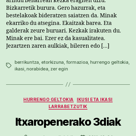
arindu beharrean kezka eragiten dizu.
Bizkarretik burura. Gero hazurrak, eta
bestelakoak bideratzen saiatzen da. Minak
ekarriko du atsegina. Ekaitzak barea. Eta
galderak zeure buruari. Kezkak irakuten du.
Minak ere bai. Ezer ez da kasualitatea.
Jezartzen zaren aulkiak, bileren edo […]
berrikuntza
,
etorkizuna
,
formazioa
,
hurrengo geltokia
,
Etiketak
ikasi
,
norabidea
,
zer egin
Kategoriak
HURRENGO GELTOKIA
IKUSI ETA IKASI
LARRABETZUTIK
Itxaropenerako 3diak