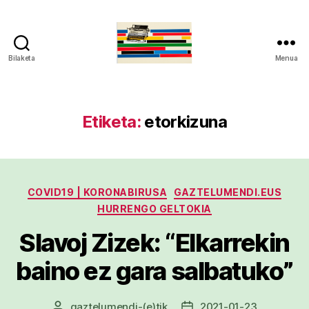
Bilaketa
Menua
gaztelumendi.eus
Etiketa:
etorkizuna
Kategoriak
COVID19 | KORONABIRUSA
GAZTELUMENDI.EUS
HURRENGO GELTOKIA
Slavoj Zizek: “Elkarrekin
baino ez gara salbatuko”
gaztelumendi
-(e)tik
2021-01-23
Argitalpenaren
Argitalpenaren