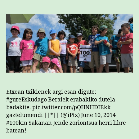
egilea
data
Etxean txikienek argi esan digute:
#gureEskudago Beraiek erabakiko dutela
badakite. pic.twitter.com/pQHNHDIBkk —
gaztelumendi ||*|| (@iPtx) June 10, 2014
#100km Sakanan Jende zoriontsua herri libre
batean!