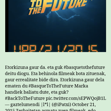
Etorkizuna gaur da. eta guk #basquetothefuture
deitu diogu. Eta behinola filmeak bota zituenak,
gaur errealitate bide dira. Etorkizuna gaur dela
ematen du #BasqueToTheFuture Marka
handiek baliatu dute, eta guk?
#BackToTheFuture pic.twitter.com/sEPWQojB1L
— gaztelumendi |l*l| (@iPatxi) October 21,
2015 Zerbaitetan asmatu zuen filmeak, edo