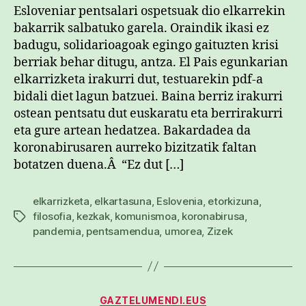
Esloveniar pentsalari ospetsuak dio elkarrekin
bakarrik salbatuko garela. Oraindik ikasi ez
badugu, solidarioagoak egingo gaituzten krisi
berriak behar ditugu, antza. El Pais egunkarian
elkarrizketa irakurri dut, testuarekin pdf-a
bidali diet lagun batzuei. Baina berriz irakurri
ostean pentsatu dut euskaratu eta berrirakurri
eta gure artean hedatzea. Bakardadea da
koronabirusaren aurreko bizitzatik faltan
botatzen duena.Â “Ez dut […]
elkarrizketa
,
elkartasuna
,
Eslovenia
,
etorkizuna
,
filosofia
,
kezkak
,
komunismoa
,
koronabirusa
,
Etiketak
pandemia
,
pentsamendua
,
umorea
,
Zizek
Kategoriak
GAZTELUMENDI.EUS