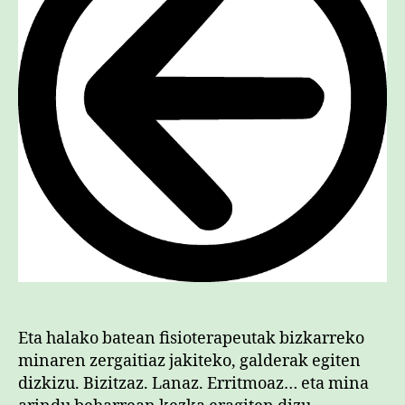
Eta halako batean fisioterapeutak bizkarreko
minaren zergaitiaz jakiteko, galderak egiten
dizkizu. Bizitzaz. Lanaz. Erritmoaz… eta mina