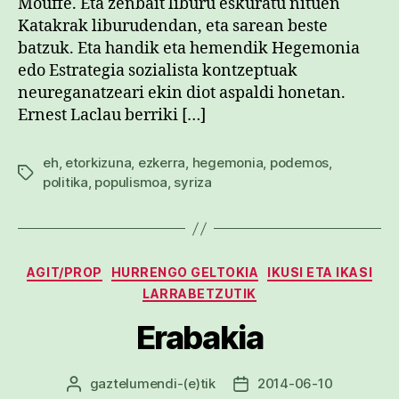
Mouffe. Eta zenbait liburu eskuratu nituen
Katakrak liburudendan, eta sarean beste
batzuk. Eta handik eta hemendik Hegemonia
edo Estrategia sozialista kontzeptuak
neureganatzeari ekin diot aspaldi honetan.
Ernest Laclau berriki […]
eh
,
etorkizuna
,
ezkerra
,
hegemonia
,
podemos
,
Etiketak
politika
,
populismoa
,
syriza
Kategoriak
AGIT/PROP
HURRENGO GELTOKIA
IKUSI ETA IKASI
LARRABETZUTIK
Erabakia
gaztelumendi
-(e)tik
2014-06-10
Argitalpenaren
Argitalpenaren