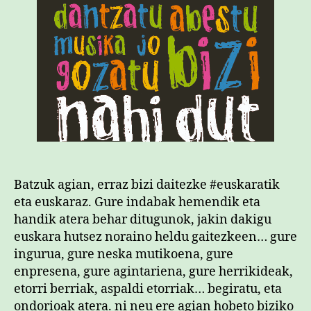
Batzuk agian, erraz bizi daitezke #euskaratik
eta euskaraz. Gure indabak hemendik eta
handik atera behar ditugunok, jakin dakigu
euskara hutsez noraino heldu gaitezkeen… gure
ingurua, gure neska mutikoena, gure
enpresena, gure agintariena, gure herrikideak,
etorri berriak, aspaldi etorriak… begiratu, eta
ondorioak atera. ni neu ere agian hobeto biziko