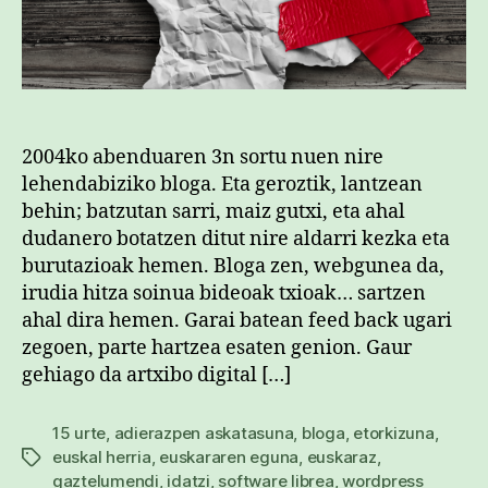
2004ko abenduaren 3n sortu nuen nire
lehendabiziko bloga. Eta geroztik, lantzean
behin; batzutan sarri, maiz gutxi, eta ahal
dudanero botatzen ditut nire aldarri kezka eta
burutazioak hemen. Bloga zen, webgunea da,
irudia hitza soinua bideoak txioak… sartzen
ahal dira hemen. Garai batean feed back ugari
zegoen, parte hartzea esaten genion. Gaur
gehiago da artxibo digital […]
15 urte
,
adierazpen askatasuna
,
bloga
,
etorkizuna
,
euskal herria
,
euskararen eguna
,
euskaraz
,
Etiketak
gaztelumendi
,
idatzi
,
software librea
,
wordpress