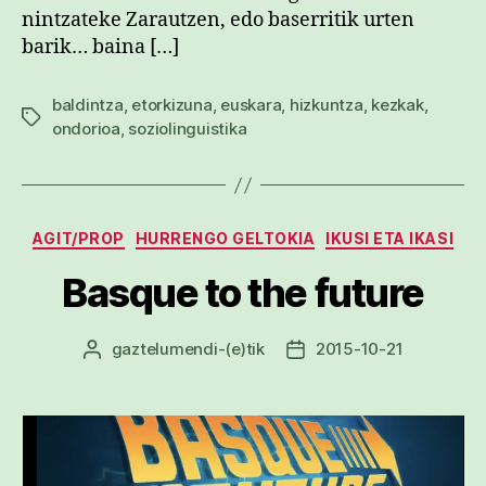
nintzateke Zarautzen, edo baserritik urten
barik… baina […]
baldintza
,
etorkizuna
,
euskara
,
hizkuntza
,
kezkak
,
Etiketak
ondorioa
,
soziolinguistika
Kategoriak
AGIT/PROP
HURRENGO GELTOKIA
IKUSI ETA IKASI
Basque to the future
gaztelumendi
-(e)tik
2015-10-21
Argitalpenaren
Argitalpenaren
egilea
data