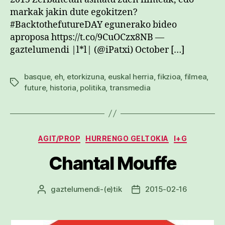
markak jakin dute egokitzen?
#BacktothefutureDAY egunerako bideo
aproposa https://t.co/9CuOCzx8NB —
gaztelumendi |l*l| (@iPatxi) October […]
basque
,
eh
,
etorkizuna
,
euskal herria
,
fikzioa
,
filmea
,
Etiketak
future
,
historia
,
politika
,
transmedia
Kategoriak
AGIT/PROP
HURRENGO GELTOKIA
I+G
Chantal Mouffe
gaztelumendi
-(e)tik
2015-02-16
Argitalpenaren
Argitalpenaren
egilea
data