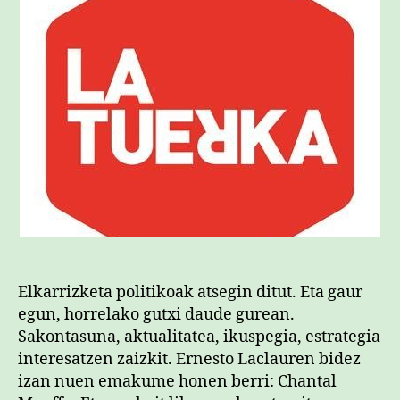
Elkarrizketa politikoak atsegin ditut. Eta gaur
egun, horrelako gutxi daude gurean.
Sakontasuna, aktualitatea, ikuspegia, estrategia
interesatzen zaizkit. Ernesto Laclauren bidez
izan nuen emakume honen berri: Chantal