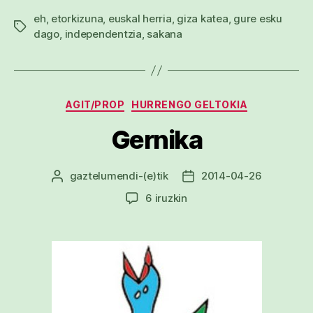
eh
,
etorkizuna
,
euskal herria
,
giza katea
,
gure esku
Etiketak
dago
,
independentzia
,
sakana
Kategoriak
AGIT/PROP
HURRENGO GELTOKIA
Gernika
gaztelumendi
-(e)tik
2014-04-26
Argitalpenaren
Argitalpenaren
egilea
data
Gernika
6 iruzkin
sarreran