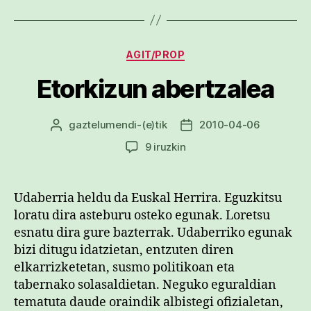
Kategoriak
AGIT/PROP
Etorkizun abertzalea
gaztelumendi
-(e)tik
2010-04-06
Argitalpenaren
Argitalpenaren
egilea
data
Etorkizun
9 iruzkin
abertzalea
sarreran
Udaberria heldu da Euskal Herrira. Eguzkitsu
loratu dira asteburu osteko egunak. Loretsu
esnatu dira gure bazterrak. Udaberriko egunak
bizi ditugu idatzietan, entzuten diren
elkarrizketetan, susmo politikoan eta
tabernako solasaldietan. Neguko eguraldian
tematuta daude oraindik albistegi ofizialetan,