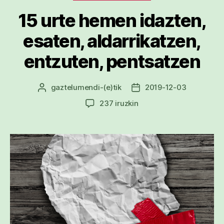
15 urte hemen idazten,
esaten, aldarrikatzen,
entzuten, pentsatzen
gaztelumendi
-(e)tik
2019-12-03
Argitalpenaren
Argitalpenaren
egilea
data
15
237 iruzkin
urte
hemen
idazten,
esaten,
aldarrikatzen,
entzuten,
pentsatzen
sarreran