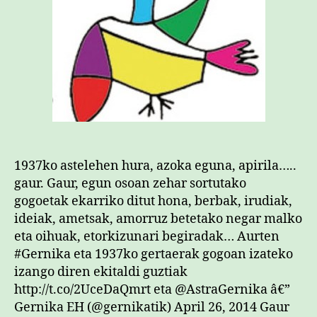
1937ko astelehen hura, azoka eguna, apirila…..
gaur. Gaur, egun osoan zehar sortutako
gogoetak ekarriko ditut hona, berbak, irudiak,
ideiak, ametsak, amorruz betetako negar malko
eta oihuak, etorkizunari begiradak… Aurten
#Gernika eta 1937ko gertaerak gogoan izateko
izango diren ekitaldi guztiak
http://t.co/2UceDaQmrt eta @AstraGernika â€”
Gernika EH (@gernikatik) April 26, 2014 Gaur