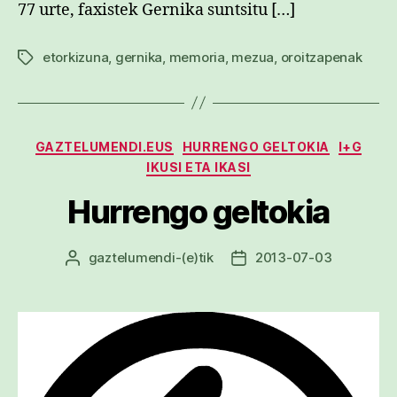
77 urte, faxistek Gernika suntsitu […]
etorkizuna
,
gernika
,
memoria
,
mezua
,
oroitzapenak
Etiketak
Kategoriak
GAZTELUMENDI.EUS
HURRENGO GELTOKIA
I+G
IKUSI ETA IKASI
Hurrengo geltokia
gaztelumendi
-(e)tik
2013-07-03
Argitalpenaren
Argitalpenaren
egilea
data