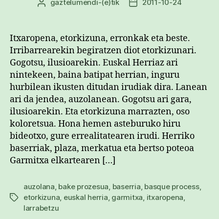
gaztelumendi
-(e)tik
2011-10-24
Argitalpenaren
Argitalpenaren
egilea
data
Itxaropena, etorkizuna, erronkak eta beste.
Irribarrearekin begiratzen diot etorkizunari.
Gogotsu, ilusioarekin. Euskal Herriaz ari
nintekeen, baina batipat herrian, inguru
hurbilean ikusten ditudan irudiak dira. Lanean
ari da jendea, auzolanean. Gogotsu ari gara,
ilusioarekin. Eta etorkizuna marrazten, oso
koloretsua. Hona hemen asteburuko hiru
bideotxo, gure errealitatearen irudi. Herriko
baserriak, plaza, merkatua eta bertso poteoa
Garmitxa elkartearen […]
auzolana
,
bake prozesua
,
baserria
,
basque process
,
etorkizuna
,
euskal herria
,
garmitxa
,
itxaropena
,
Etiketak
larrabetzu