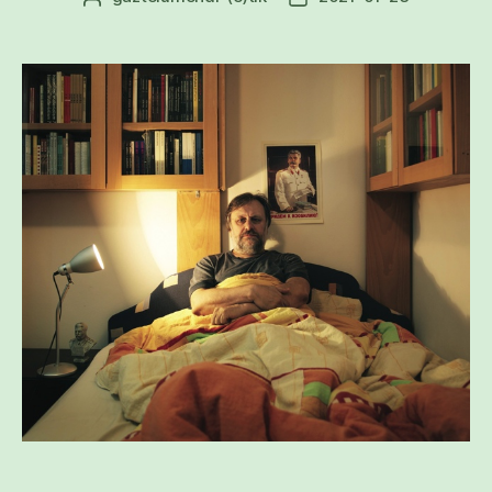
egilea
data