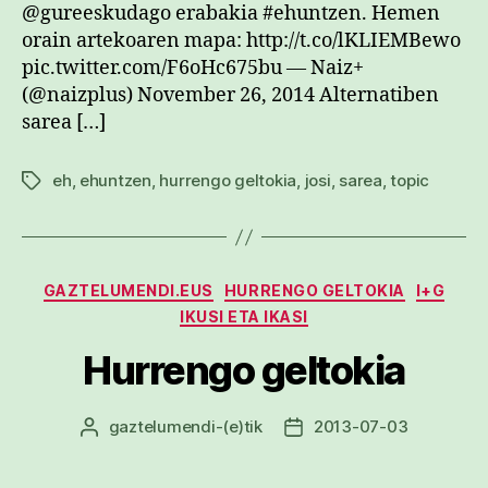
@gureeskudago erabakia #ehuntzen. Hemen
orain artekoaren mapa: http://t.co/lKLIEMBewo
pic.twitter.com/F6oHc675bu — Naiz+
(@naizplus) November 26, 2014 Alternatiben
sarea […]
eh
,
ehuntzen
,
hurrengo geltokia
,
josi
,
sarea
,
topic
Etiketak
Kategoriak
GAZTELUMENDI.EUS
HURRENGO GELTOKIA
I+G
IKUSI ETA IKASI
Hurrengo geltokia
gaztelumendi
-(e)tik
2013-07-03
Argitalpenaren
Argitalpenaren
egilea
data