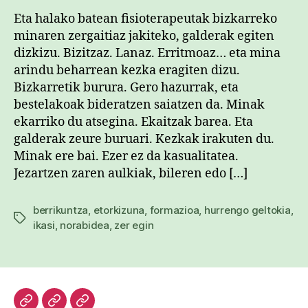
Eta halako batean fisioterapeutak bizkarreko
minaren zergaitiaz jakiteko, galderak egiten
dizkizu. Bizitzaz. Lanaz. Erritmoaz… eta mina
arindu beharrean kezka eragiten dizu.
Bizkarretik burura. Gero hazurrak, eta
bestelakoak bideratzen saiatzen da. Minak
ekarriko du atsegina. Ekaitzak barea. Eta
galderak zeure buruari. Kezkak irakuten du.
Minak ere bai. Ezer ez da kasualitatea.
Jezartzen zaren aulkiak, bileren edo […]
berrikuntza
,
etorkizuna
,
formazioa
,
hurrengo geltokia
,
Etiketak
ikasi
,
norabidea
,
zer egin