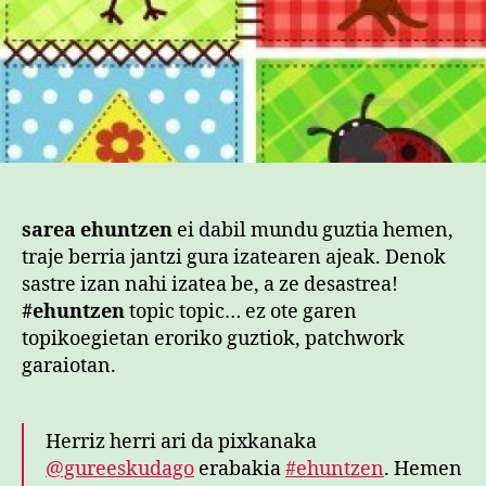
sarea ehuntzen
ei dabil mundu guztia hemen,
traje berria jantzi gura izatearen ajeak. Denok
sastre izan nahi izatea be, a ze desastrea!
#ehuntzen
topic topic… ez ote garen
topikoegietan eroriko guztiok, patchwork
garaiotan.
Herriz herri ari da pixkanaka
@gureeskudago
erabakia
#ehuntzen
. Hemen