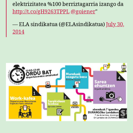
elektrizitatea %100 berriztagarria izango da
http://t.co/gH9263TPPL
@goiener
"
— ELA sindikatua (@ELAsindikatua)
July 30,
2014