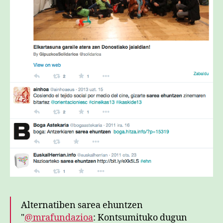
Alternatiben sarea ehuntzen
"
@mrafundazioa
: Kontsumituko dugun