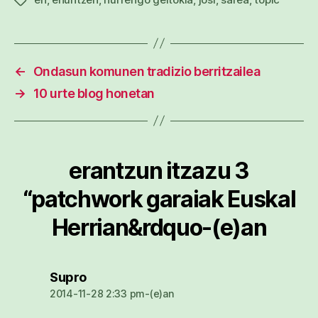
Etiketak
←
Ondasun komunen tradizio berritzailea
→
10 urte blog honetan
erantzun itzazu 3
“patchwork garaiak Euskal
Herrian&rdquo-(e)an
dio:
Supro
2014-11-28 2:33 pm-(e)an