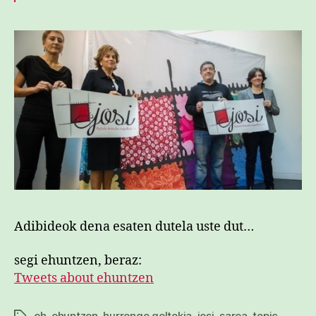
Adibideok dena esaten dutela uste dut…
segi ehuntzen, beraz:
Tweets about ehuntzen
eh
,
ehuntzen
,
hurrengo geltokia
,
josi
,
sarea
,
topic