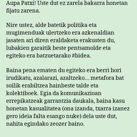
Aupa Patxi! Uste dut ez zarela bakarra honetan
fijatu zarena.
Nire ustez, alde batetik politika eta
mugimenduak ulertzeko era azkenaldian
jasaten ari diren eraldaketa erakusten du,
lubakien garaitik beste pentsamolde eta
egiteko era batzuetarako #bidea.
Baina pena ematen du egiteko era berri hori
irudikatu, azalarazi, azaltzeko… metafora bat
soilik erabiltzea hainbeste talde eta
kolektiboek. Egia da komunikazioan
errepikatzeak garrantzia daukala, baina kasu
honetan kasualitatea (ona izanda, txarra izanez
gero ideia falta esango nuke) dela uste dut,
nahita egindako zeozer baino.