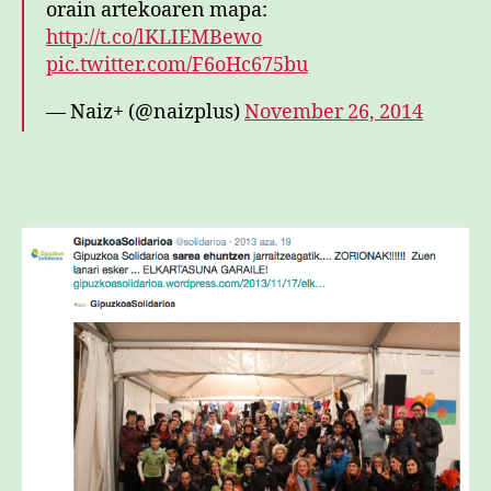
orain artekoaren mapa:
http://t.co/lKLIEMBewo
pic.twitter.com/F6oHc675bu
— Naiz+ (@naizplus)
November 26, 2014