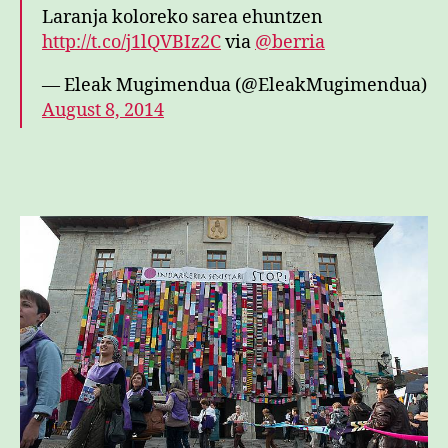
Laranja koloreko sarea ehuntzen
http://t.co/j1lQVBIz2C
via
@berria
— Eleak Mugimendua (@EleakMugimendua)
August 8, 2014