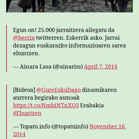
Egun on! 25.000 jarraitzera ailegatu da
@berria
twitterren. Eskerrik asko. Jarrai
dezagun euskarazko informazioaren sarea
ehuntzen.
— Ainara Lasa (@ainariss)
April 7, 2014
[Bideoa]
@GureEskuDago
dinamikaren
aurrera begirako asmoak
https://t.co/NmbiNTnXQ3
Erabakia
#Ehuntzen
— Topatu.info (@topatuinfo)
November 16,
2014