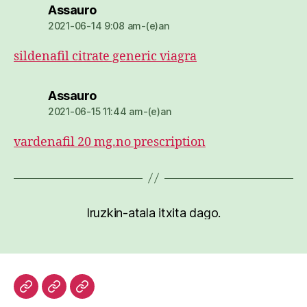
dio:
Assauro
2021-06-14 9:08 am-(e)an
sildenafil citrate generic viagra
dio:
Assauro
2021-06-15 11:44 am-(e)an
vardenafil 20 mg.no prescription
Iruzkin-atala itxita dago.
Hasiera
Kazetari
Patxi