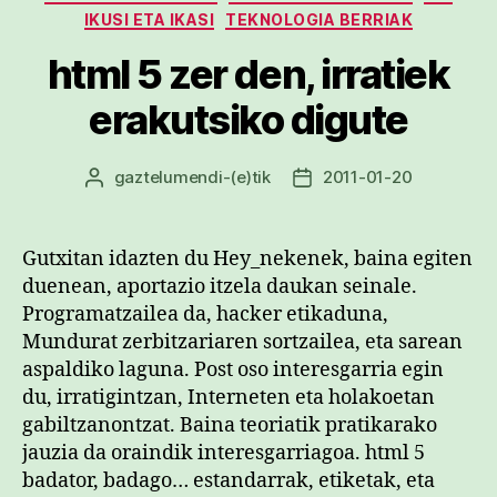
IKUSI ETA IKASI
TEKNOLOGIA BERRIAK
html 5 zer den, irratiek
erakutsiko digute
gaztelumendi
-(e)tik
2011-01-20
Argitalpenaren
Argitalpenaren
egilea
data
Gutxitan idazten du Hey_nekenek, baina egiten
duenean, aportazio itzela daukan seinale.
Programatzailea da, hacker etikaduna,
Mundurat zerbitzariaren sortzailea, eta sarean
aspaldiko laguna. Post oso interesgarria egin
du, irratigintzan, Interneten eta holakoetan
gabiltzanontzat. Baina teoriatik pratikarako
jauzia da oraindik interesgarriagoa. html 5
badator, badago… estandarrak, etiketak, eta