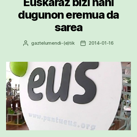
Euskaraz bizi nahi
dugunon eremua da
sarea
gaztelumendi
-(e)tik
2014-01-16
Argitalpenaren
Argitalpenaren
egilea
data