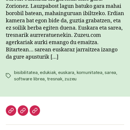
Zorionez. Lauzpabost lagun batuko gara mahai
borobil batean, mahainguruan ibiltzeko. Erdian
kamera bat egon bide da, guztia grabatzen, eta
ez soilik berba egiten duena. Euskara eta sarea,
tresnarik aurreratuenekin. Zuzeu.com
agerkariak aurki emango du emaitza.
Bitartean… sarean euskaraz jarraitzea izango
da gure apusturik […]
bisibilitatea
,
edukiak
,
euskara
,
komunitatea
,
sarea
,
Etiketak
software librea
,
tresnak
,
zuzeu
Hasiera
Kazetari
Patxi
lanak
Gaztelumendi
CV