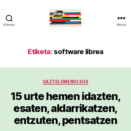
Bilaketa
Menua
gaztelumendi.eus
Etiketa:
software librea
Kategoriak
GAZTELUMENDI.EUS
15 urte hemen idazten,
esaten, aldarrikatzen,
entzuten, pentsatzen