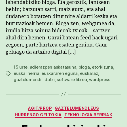
lehendabiziko bloga. Eta geroztik, lantzean
behin; batzutan sarri, maiz gutxi, eta ahal
dudanero botatzen ditut nire aldarri kezka eta
burutazioak hemen. Bloga zen, webgunea da,
irudia hitza soinua bideoak txioak… sartzen
ahal dira hemen. Garai batean feed back ugari
zegoen, parte hartzea esaten genion. Gaur
gehiago da artxibo digital […]
15 urte
,
adierazpen askatasuna
,
bloga
,
etorkizuna
,
euskal herria
,
euskararen eguna
,
euskaraz
,
Etiketak
gaztelumendi
,
idatzi
,
software librea
,
wordpress
Kategoriak
AGIT/PROP
GAZTELUMENDI.EUS
HURRENGO GELTOKIA
TEKNOLOGIA BERRIAK