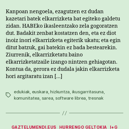
Kanpoan nengoela, ezagutzen ez dudan
kazetari batek elkarrizketa bat egiteko galdetu
zidan. HABEko ikasleentzako zela gogoratzen
dut. Badakit zenbat kostatzen den, eta ez diot
inoiz inori elkarrizketa egiterik ukatu; eta egin
ditut batzuk, gai batekin ez bada bestearekin.
Ziurrenik, elkarrizketatu baino
elkarrizketatzaile izango nintzen gehiagotan.
Kontua da, gerora ez dudala jakin elkarrizketa
hori argitaratu izan […]
edukiak
,
euskara
,
hizkuntza
,
ikusgarritasuna
,
Etiketak
komunitatea
,
sarea
,
software librea
,
tresnak
Kategoriak
GAZTELUMENDI.EUS
HURRENGO GELTOKIA
I+G