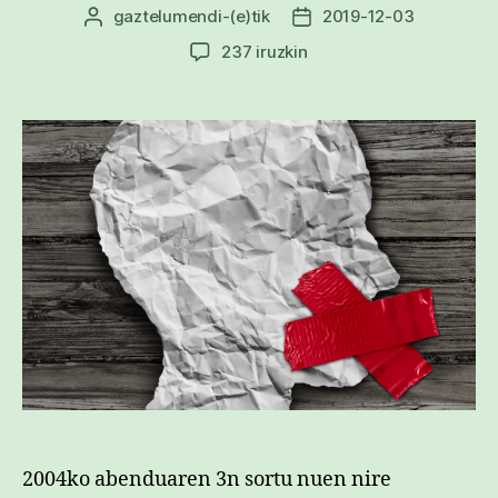
gaztelumendi
-(e)tik
2019-12-03
Argitalpenaren
Argitalpenaren
egilea
data
15
237 iruzkin
urte
hemen
idazten,
esaten,
aldarrikatzen,
entzuten,
pentsatzen
sarreran
2004ko abenduaren 3n sortu nuen nire