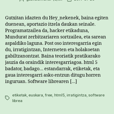
egilea
data
Gutxitan idazten du Hey_nekenek, baina egiten
duenean, aportazio itzela daukan seinale.
Programatzailea da, hacker etikaduna,
Mundurat zerbitzariaren sortzailea, eta sarean
aspaldiko laguna. Post oso interesgarria egin
du, irratigintzan, Interneten eta holakoetan
gabiltzanontzat. Baina teoriatik pratikarako
jauzia da oraindik interesgarriagoa. html 5
badator, badago… estandarrak, etiketak, eta
gaua interesgarri asko entzun ditugu horren
inguruan. Software librearen […]
etiketak
,
euskara
,
free
,
html5
,
irratigintza
,
software
Etiketak
librea