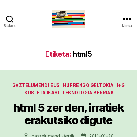
Bilaketa
Menua
gaztelumendi.eus
Etiketa:
html5
Kategoriak
GAZTELUMENDI.EUS
HURRENGO GELTOKIA
I+G
IKUSI ETA IKASI
TEKNOLOGIA BERRIAK
html 5 zer den, irratiek
erakutsiko digute
gaztelumendi
-(e)tik
2011-01-20
Argitalpenaren
Argitalpenaren