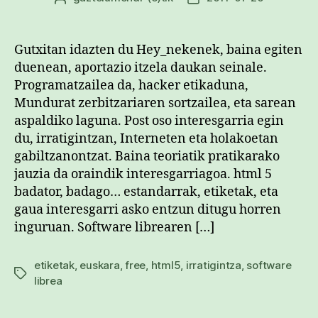
egilea
data
Gutxitan idazten du Hey_nekenek, baina egiten
duenean, aportazio itzela daukan seinale.
Programatzailea da, hacker etikaduna,
Mundurat zerbitzariaren sortzailea, eta sarean
aspaldiko laguna. Post oso interesgarria egin
du, irratigintzan, Interneten eta holakoetan
gabiltzanontzat. Baina teoriatik pratikarako
jauzia da oraindik interesgarriagoa. html 5
badator, badago… estandarrak, etiketak, eta
gaua interesgarri asko entzun ditugu horren
inguruan. Software librearen […]
etiketak
,
euskara
,
free
,
html5
,
irratigintza
,
software
Etiketak
librea