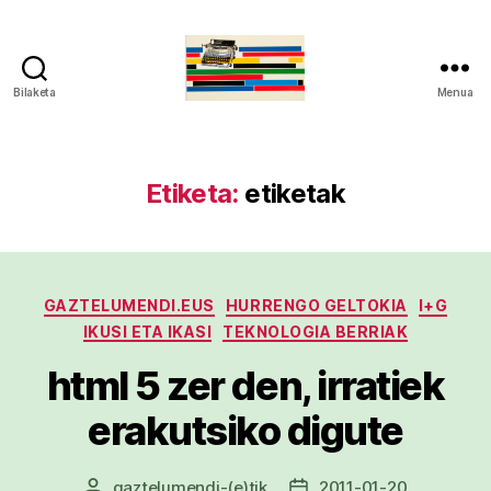
Bilaketa
Menua
gaztelumendi.eus
Etiketa:
etiketak
Kategoriak
GAZTELUMENDI.EUS
HURRENGO GELTOKIA
I+G
IKUSI ETA IKASI
TEKNOLOGIA BERRIAK
html 5 zer den, irratiek
erakutsiko digute
gaztelumendi
-(e)tik
2011-01-20
Argitalpenaren
Argitalpenaren