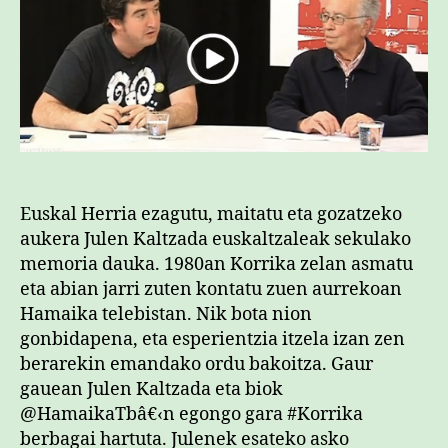
Euskal Herria ezagutu, maitatu eta gozatzeko
aukera Julen Kaltzada euskaltzaleak sekulako
memoria dauka. 1980an Korrika zelan asmatu
eta abian jarri zuten kontatu zuen aurrekoan
Hamaika telebistan. Nik bota nion
gonbidapena, eta esperientzia itzela izan zen
berarekin emandako ordu bakoitza. Gaur
gauean Julen Kaltzada eta biok
@HamaikaTbâ€‹n egongo gara #Korrika
berbagai hartuta. Julenek esateko asko