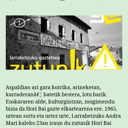
Bai
egilea
data
50
urt
lot
bar
sar
Aspaldian ari gara korrika, arineketan,
karraderanâ€¦ batetik bestera, lotu barik.
Euskararen alde, kulturgintzan, mugimendu
bizia da Hori Bai gazte elkartearena ere. 1965.
urtean sortu eta urtez urte, Larrabetzuko Andra
Mari kaleko 23an iraun du zutunik Hori Bai