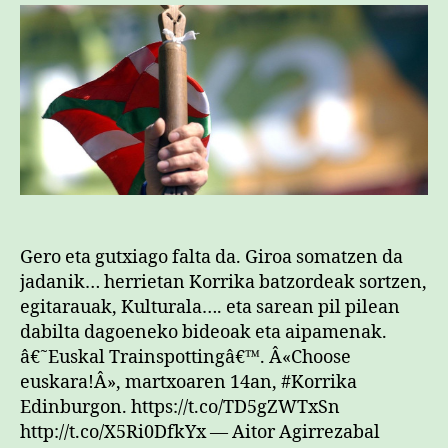
Gero eta gutxiago falta da. Giroa somatzen da
jadanik… herrietan Korrika batzordeak sortzen,
egitarauak, Kulturala…. eta sarean pil pilean
dabilta dagoeneko bideoak eta aipamenak.
â€˜Euskal Trainspottingâ€™. Â«Choose
euskara!Â», martxoaren 14an, #Korrika
Edinburgon. https://t.co/TD5gZWTxSn
http://t.co/X5Ri0DfkYx — Aitor Agirrezabal