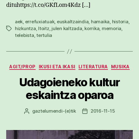
dituhttps://t.co/GKfLom4Kdz […]
aek
,
errefuxiatuak
,
euskaltzaindia
,
hamaika
,
historia
,
hizkuntza
,
Itoitz
,
julen kaltzada
,
korrika
,
memoria
,
Etiketak
telebista
,
tertulia
Kategoriak
AGIT/PROP
IKUSI ETA IKASI
LITERATURA
MUSIKA
Udagoieneko kultur
eskaintza oparoa
gaztelumendi
-(e)tik
2016-11-15
Argitalpenaren
Argitalpenaren
egilea
data