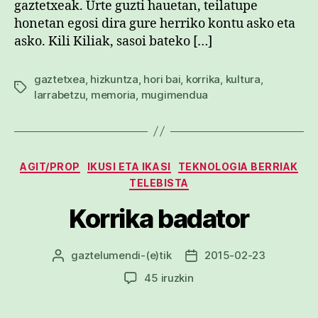
gaztetxeak. Urte guzti hauetan, teilatupe
honetan egosi dira gure herriko kontu asko eta
asko. Kili Kiliak, sasoi bateko […]
gaztetxea
,
hizkuntza
,
hori bai
,
korrika
,
kultura
,
Etiketak
larrabetzu
,
memoria
,
mugimendua
Kategoriak
AGIT/PROP
IKUSI ETA IKASI
TEKNOLOGIA BERRIAK
TELEBISTA
Korrika badator
gaztelumendi
-(e)tik
2015-02-23
Argitalpenaren
Argitalpenaren
egilea
data
Korrika
45 iruzkin
badator
sarreran