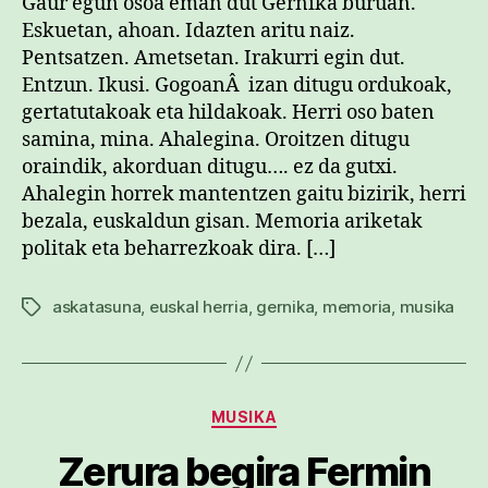
Gaur egun osoa eman dut Gernika buruan.
Eskuetan, ahoan. Idazten aritu naiz.
Pentsatzen. Ametsetan. Irakurri egin dut.
Entzun. Ikusi. GogoanÂ izan ditugu ordukoak,
gertatutakoak eta hildakoak. Herri oso baten
samina, mina. Ahalegina. Oroitzen ditugu
oraindik, akorduan ditugu…. ez da gutxi.
Ahalegin horrek mantentzen gaitu bizirik, herri
bezala, euskaldun gisan. Memoria ariketak
politak eta beharrezkoak dira. […]
askatasuna
,
euskal herria
,
gernika
,
memoria
,
musika
Etiketak
Kategoriak
MUSIKA
Zerura begira Fermin