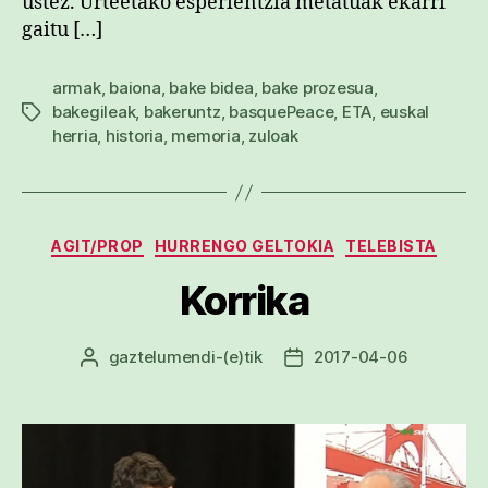
ustez. Urteetako esperientzia metatuak ekarri
gaitu […]
armak
,
baiona
,
bake bidea
,
bake prozesua
,
bakegileak
,
bakeruntz
,
basquePeace
,
ETA
,
euskal
Etiketak
herria
,
historia
,
memoria
,
zuloak
Kategoriak
AGIT/PROP
HURRENGO GELTOKIA
TELEBISTA
Korrika
gaztelumendi
-(e)tik
2017-04-06
Argitalpenaren
Argitalpenaren
egilea
data