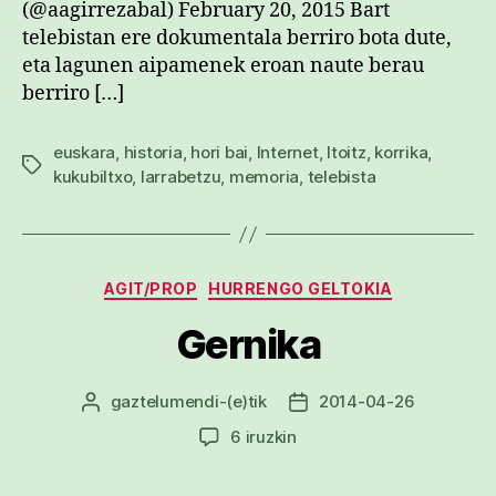
(@aagirrezabal) February 20, 2015 Bart
telebistan ere dokumentala berriro bota dute,
eta lagunen aipamenek eroan naute berau
berriro […]
euskara
,
historia
,
hori bai
,
Internet
,
Itoitz
,
korrika
,
Etiketak
kukubiltxo
,
larrabetzu
,
memoria
,
telebista
Kategoriak
AGIT/PROP
HURRENGO GELTOKIA
Gernika
gaztelumendi
-(e)tik
2014-04-26
Argitalpenaren
Argitalpenaren
egilea
data
Gernika
6 iruzkin
sarreran