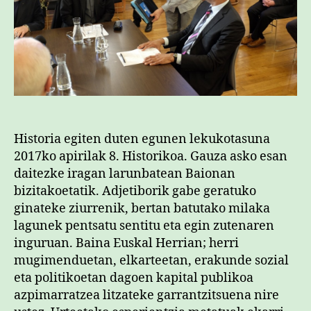
Historia egiten duten egunen lekukotasuna
2017ko apirilak 8. Historikoa. Gauza asko esan
daitezke iragan larunbatean Baionan
bizitakoetatik. Adjetiborik gabe geratuko
ginateke ziurrenik, bertan batutako milaka
lagunek pentsatu sentitu eta egin zutenaren
inguruan. Baina Euskal Herrian; herri
mugimenduetan, elkarteetan, erakunde sozial
eta politikoetan dagoen kapital publikoa
azpimarratzea litzateke garrantzitsuena nire