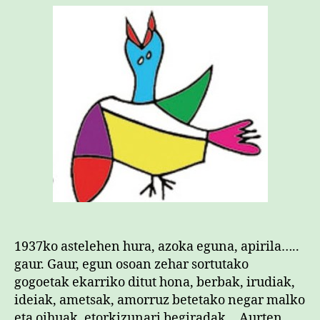
1937ko astelehen hura, azoka eguna, apirila…..
gaur. Gaur, egun osoan zehar sortutako
gogoetak ekarriko ditut hona, berbak, irudiak,
ideiak, ametsak, amorruz betetako negar malko
eta oihuak, etorkizunari begiradak… Aurten