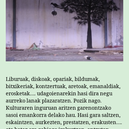
Liburuak, diskoak, opariak, bildumak,
bitxikeriak, kontzertuak, aretoak, emanaldiak,
erosketak…. udagoienarekin hasi dira negu
aurreko lanak plazaratzen. Pozik nago.
Kulturaren inguruan aritzen garenontzako
sasoi emankorra delako hau. Hasi gara saltzen,
eskaintzen, aurkezten, prestatzen, erakusten….