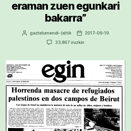
eraman zuen egunkari
bakarra”
gaztelumendi
-(e)tik
2017-09-19
Argitalpenaren
Argitalpenaren
egilea
data
Jabier
33.867 iruzkin
Salutregi:
“EGIN
izan
zen
Europa
osoan
Sabra
eta
Xatilako
sarraskia
azalera
eraman
zuen