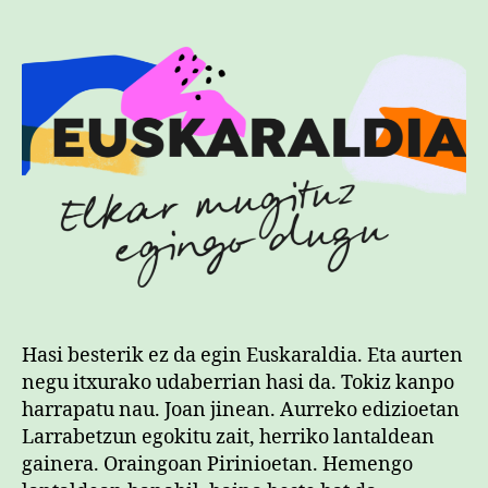
Hasi besterik ez da egin Euskaraldia. Eta aurten
negu itxurako udaberrian hasi da. Tokiz kanpo
harrapatu nau. Joan jinean. Aurreko edizioetan
Larrabetzun egokitu zait, herriko lantaldean
gainera. Oraingoan Pirinioetan. Hemengo