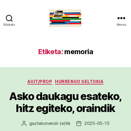
Bilaketa
Menua
gaztelumendi.eus
Etiketa:
memoria
Kategoriak
AGIT/PROP
HURRENGO GELTOKIA
Asko daukagu esateko,
hitz egiteko, oraindik
gaztelumendi
-(e)tik
2025-05-15
Argitalpenaren
Argitalpenaren
egilea
data