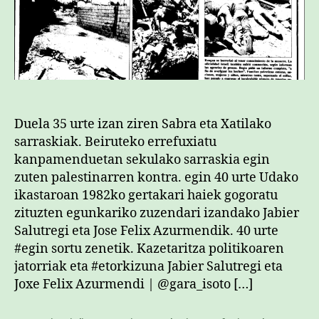
egunkari
bakarra”
sarreran
Duela 35 urte izan ziren Sabra eta Xatilako
sarraskiak. Beiruteko errefuxiatu
kanpamenduetan sekulako sarraskia egin
zuten palestinarren kontra. egin 40 urte Udako
ikastaroan 1982ko gertakari haiek gogoratu
zituzten egunkariko zuzendari izandako Jabier
Salutregi eta Jose Felix Azurmendik. 40 urte
#egin sortu zenetik. Kazetaritza politikoaren
jatorriak eta #etorkizuna Jabier Salutregi eta
Joxe Felix Azurmendi | @gara_isoto […]