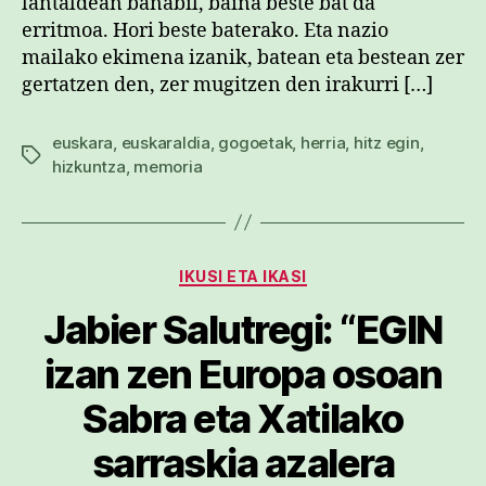
lantaldean banabil, baina beste bat da
erritmoa. Hori beste baterako. Eta nazio
mailako ekimena izanik, batean eta bestean zer
gertatzen den, zer mugitzen den irakurri […]
euskara
,
euskaraldia
,
gogoetak
,
herria
,
hitz egin
,
Etiketak
hizkuntza
,
memoria
Kategoriak
IKUSI ETA IKASI
Jabier Salutregi: “EGIN
izan zen Europa osoan
Sabra eta Xatilako
sarraskia azalera