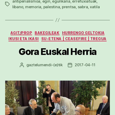
antiperialismoa
,
egin
,
egunkaria
,
errefuxiatuak
,
Etiketak
libano
,
memoria
,
palestina
,
prentsa
,
sabra
,
xatila
Kategoriak
AGIT/PROP
BAKEGILEAK
HURRENGO GELTOKIA
IKUSI ETA IKASI
SU-ETENA | CEASEFIRE | TREGUA
Gora Euskal Herria
gaztelumendi
-(e)tik
2017-04-11
Argitalpenaren
Argitalpenaren
egilea
data