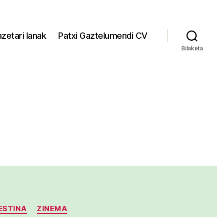
zetari lanak
Patxi Gaztelumendi CV
Bilaketa
ESTINA
ZINEMA