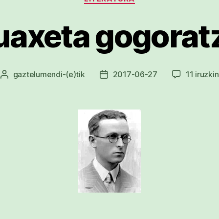
uaxeta gogorat
gaztelumendi
-(e)tik
2017-06-27
11 iruzkin
Argitalpenaren
Argitalpenaren
egilea
data