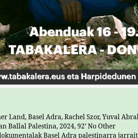
er Land, Basel Adra, Rachel Szor, Yuval Abr
 Ballal Palestina, 2024, 92’ No Other
okumentalak Basel Adra palestinarra jarrai