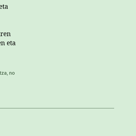
eta
uren
en eta
tza
,
no