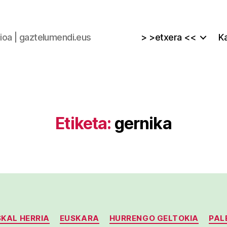
zioa | gaztelumendi.eus
> >etxera <<
Ka
Etiketa:
gernika
Kategoriak
KAL HERRIA
EUSKARA
HURRENGO GELTOKIA
PAL