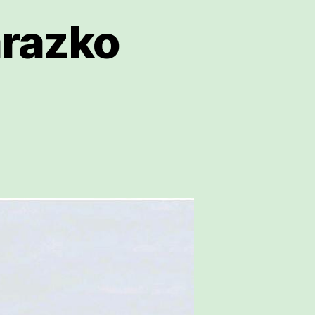
arazko