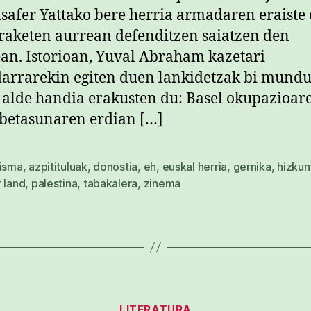
safer Yattako bere herria armadaren eraiste 
aketen aurrean defenditzen saiatzen den
ean. Istorioan, Yuval Abraham kazetari
darrarekin egiten duen lankidetzak bi mund
 alde handia erakusten du: Basel okupazioar
betasunaren erdian […]
bisma
,
azpitituluak
,
donostia
,
eh
,
euskal herria
,
gernika
,
hizkun
 land
,
palestina
,
tabakalera
,
zinema
Kategoriak
LITERATURA