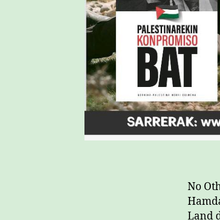
No Oth
Hamdan
Land d