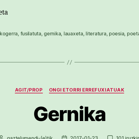
eta
kogerra
,
fusilatuta
,
gernika
,
lauaxeta
,
literatura
,
poesia
,
poet
Kategoriak
AGIT/PROP
ONGI ETORRI ERREFUXIATUAK
Gernika
gaztelumendi
-(e)tik
2017-01-23
101 iruzki
Argitalpenaren
Argitalpenaren