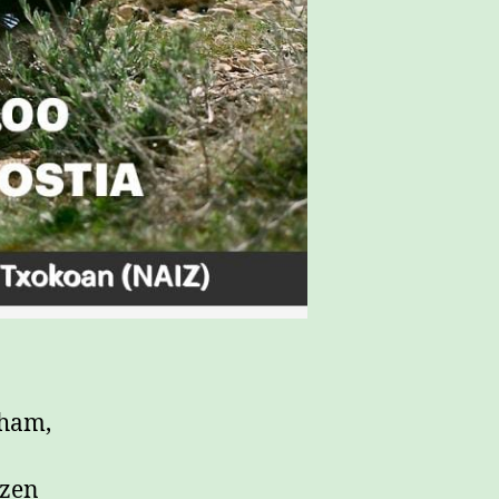
aham,
tzen