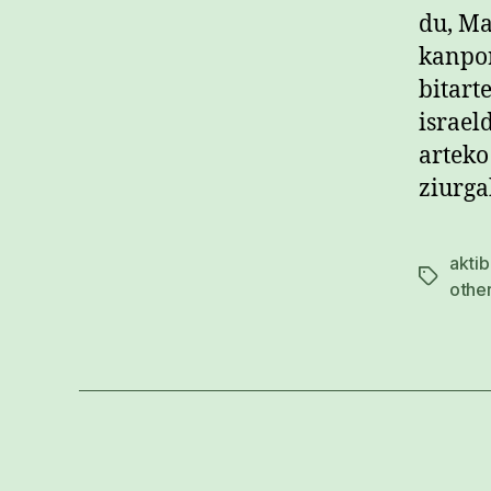
du, Ma
kanpor
bitart
israel
arteko
ziurga
akti
Etiketak
other