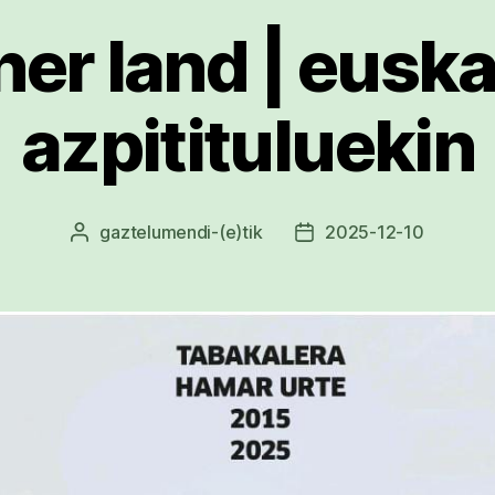
her land | eusk
azpitituluekin
gaztelumendi
-(e)tik
2025-12-10
Argitalpenaren
Argitalpenaren
egilea
data