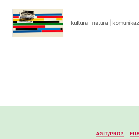
kultura | natura | komunika
gaztelumendi.eus
AGIT/PROP
EUS