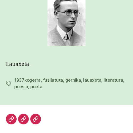
Lauaxeta
1937kogerra
,
fusilatuta
,
gernika
,
lauaxeta
,
literatura
,
Etiketak
poesia
,
poeta
Hasiera
Kazetari
Patxi
lanak
Gaztelumendi