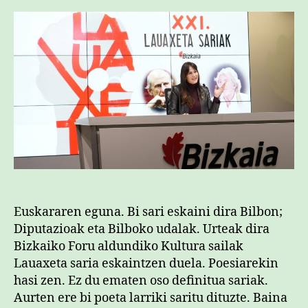
Euskararen eguna. Bi sari eskaini dira Bilbon;
Diputazioak eta Bilboko udalak. Urteak dira
Bizkaiko Foru aldundiko Kultura sailak
Lauaxeta saria eskaintzen duela. Poesiarekin
hasi zen. Ez du ematen oso definitua sariak.
Aurten ere bi poeta larriki saritu dituzte. Baina