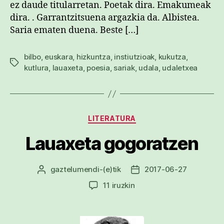
ez daude titularretan. Poetak dira. Emakumeak
dira. . Garrantzitsuena argazkia da. Albistea.
Saria ematen duena. Beste […]
bilbo
,
euskara
,
hizkuntza
,
instiutzioak
,
kukutza
,
Etiketak
kutlura
,
lauaxeta
,
poesia
,
sariak
,
udala
,
udaletxea
Kategoriak
LITERATURA
Lauaxeta gogoratzen
gaztelumendi
-(e)tik
2017-06-27
Argitalpenaren
Argitalpenaren
egilea
data
Lauaxeta
11 iruzkin
gogoratzen
sarreran