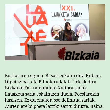
Euskararen eguna. Bi sari eskaini dira Bilbon;
Diputazioak eta Bilboko udalak. Urteak dira
Bizkaiko Foru aldundiko Kultura sailak
Lauaxeta saria eskaintzen duela. Poesiarekin
hasi zen. Ez du ematen oso definitua sariak.
Aurten ere bi poeta larriki saritu dituzte. Baina