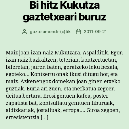
Bi hitz Kukutza
gaztetxeari buruz
gaztelumendi
-(e)tik
2011-09-21
Argitalpenaren
Argitalpenaren
egilea
data
Maiz joan izan naiz Kukutzara. Aspalditik. Egon
izan naiz bazkaltzen, teterian, kontzertuetan,
bileretan, jairen baten, geratzeko leku bezala,
egoteko… Kontzertu onak ikusi ditugu hor, eta
maiz. Azkenengoz domekan joan ginen etxeko
guztiak. Euria ari zuen, eta merkatua zegoen
deitua bertara. Erosi genuen kafea, poster
zapatista bat, kontsultatu genituen liburuak,
aldizkariak, jostailuak, erropa…. Giroa zegoen,
erresistentzia […]