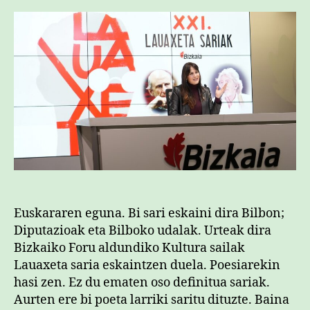
Euskararen eguna. Bi sari eskaini dira Bilbon;
Diputazioak eta Bilboko udalak. Urteak dira
Bizkaiko Foru aldundiko Kultura sailak
Lauaxeta saria eskaintzen duela. Poesiarekin
hasi zen. Ez du ematen oso definitua sariak.
Aurten ere bi poeta larriki saritu dituzte. Baina