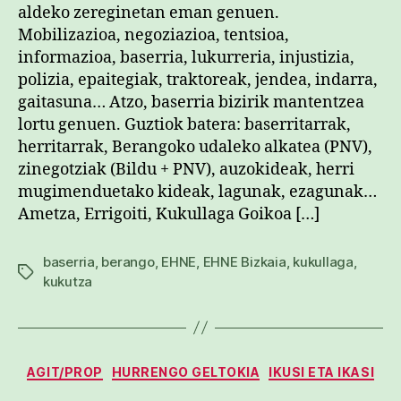
aldeko zereginetan eman genuen.
Mobilizazioa, negoziazioa, tentsioa,
informazioa, baserria, lukurreria, injustizia,
polizia, epaitegiak, traktoreak, jendea, indarra,
gaitasuna… Atzo, baserria bizirik mantentzea
lortu genuen. Guztiok batera: baserritarrak,
herritarrak, Berangoko udaleko alkatea (PNV),
zinegotziak (Bildu + PNV), auzokideak, herri
mugimenduetako kideak, lagunak, ezagunak…
Ametza, Errigoiti, Kukullaga Goikoa […]
baserria
,
berango
,
EHNE
,
EHNE Bizkaia
,
kukullaga
,
Etiketak
kukutza
Kategoriak
AGIT/PROP
HURRENGO GELTOKIA
IKUSI ETA IKASI