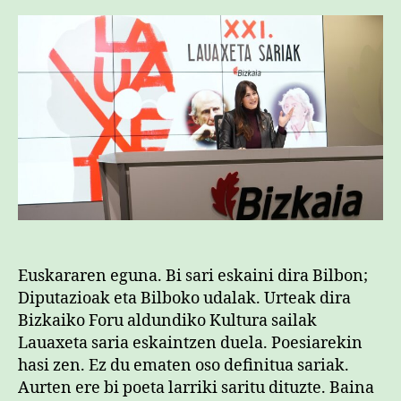
Euskararen eguna. Bi sari eskaini dira Bilbon;
Diputazioak eta Bilboko udalak. Urteak dira
Bizkaiko Foru aldundiko Kultura sailak
Lauaxeta saria eskaintzen duela. Poesiarekin
hasi zen. Ez du ematen oso definitua sariak.
Aurten ere bi poeta larriki saritu dituzte. Baina