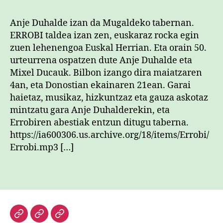
Anje Duhalde izan da Mugaldeko tabernan.
ERROBI taldea izan zen, euskaraz rocka egin
zuen lehenengoa Euskal Herrian. Eta orain 50.
urteurrena ospatzen dute Anje Duhalde eta
Mixel Ducauk. Bilbon izango dira maiatzaren
4an, eta Donostian ekainaren 21ean. Garai
haietaz, musikaz, hizkuntzaz eta gauza askotaz
mintzatu gara Anje Duhalderekin, eta
Errobiren abestiak entzun ditugu taberna.
https://ia600306.us.archive.org/18/items/Errobi/
Errobi.mp3 […]
Hasiera
Kazetari
Patxi