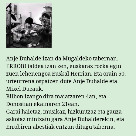
Anje Duhalde izan da Mugaldeko tabernan.
ERROBI taldea izan zen, euskaraz rocka egin
zuen lehenengoa Euskal Herrian. Eta orain 50.
urteurrena ospatzen dute Anje Duhalde eta
Mixel Ducauk.
Bilbon izango dira maiatzaren 4an, eta
Donostian ekainaren 21ean.
Garai haietaz, musikaz, hizkuntzaz eta gauza
askotaz mintzatu gara Anje Duhalderekin, eta
Errobiren abestiak entzun ditugu taberna.