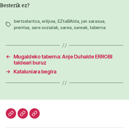
Besterik ez?
bertsolaritza
,
erlijioa
,
EZtaBAIda
,
jon sarasua
,
Etiketak
prentsa
,
sare sozialak
,
sarea
,
sareak
,
taberna
←
Mugaldeko taberna: Anje Duhalde ERROBI
taldeari buruz
→
Kataluniara begira
Hasiera
Kazetari
Patxi
lanak
Gaztelumendi