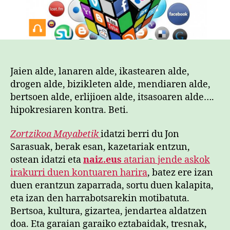
Jaien alde, lanaren alde, ikastearen alde,
drogen alde, bizikleten alde, mendiaren alde,
bertsoen alde, erlijioen alde, itsasoaren alde….
hipokresiaren kontra. Beti.
Zortzikoa Mayabetik
idatzi berri du Jon
Sarasuak, berak esan, kazetariak entzun,
ostean idatzi eta
naiz.eus
atarian jende askok
irakurri duen kontuaren harira
, batez ere izan
duen erantzun zaparrada, sortu duen kalapita,
eta izan den harrabotsarekin motibatuta.
Bertsoa, kultura, gizartea, jendartea aldatzen
doa. Eta garaian garaiko eztabaidak, tresnak,