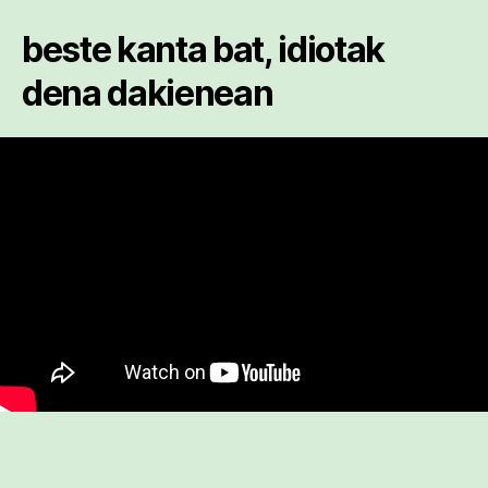
beste kanta bat, idiotak
dena dakienean