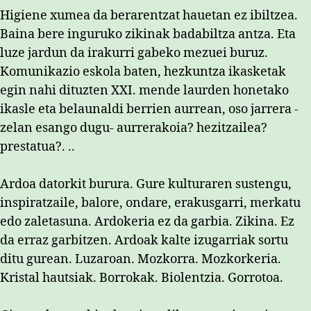
Higiene xumea da berarentzat hauetan ez ibiltzea.
Baina bere inguruko zikinak badabiltza antza. Eta
luze jardun da irakurri gabeko mezuei buruz.
Komunikazio eskola baten, hezkuntza ikasketak
egin nahi dituzten XXI. mende laurden honetako
ikasle eta belaunaldi berrien aurrean, oso jarrera -
zelan esango dugu- aurrerakoia? hezitzailea?
prestatua?. ..
Ardoa datorkit burura. Gure kulturaren sustengu,
inspiratzaile, balore, ondare, erakusgarri, merkatu
edo zaletasuna. Ardokeria ez da garbia. Zikina. Ez
da erraz garbitzen. Ardoak kalte izugarriak sortu
ditu gurean. Luzaroan. Mozkorra. Mozkorkeria.
Kristal hautsiak. Borrokak. Biolentzia. Gorrotoa.