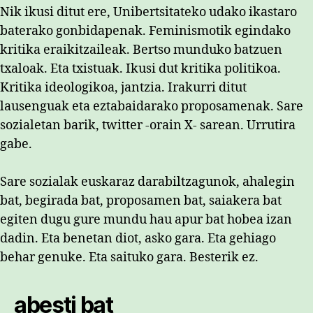
Nik ikusi ditut ere, Unibertsitateko udako ikastaro
baterako gonbidapenak. Feminismotik egindako
kritika eraikitzaileak. Bertso munduko batzuen
txaloak. Eta txistuak. Ikusi dut kritika politikoa.
Kritika ideologikoa, jantzia. Irakurri ditut
lausenguak eta eztabaidarako proposamenak. Sare
sozialetan barik, twitter -orain X- sarean. Urrutira
gabe.
Sare sozialak euskaraz darabiltzagunok, ahalegin
bat, begirada bat, proposamen bat, saiakera bat
egiten dugu gure mundu hau apur bat hobea izan
dadin. Eta benetan diot, asko gara. Eta gehiago
behar genuke. Eta saituko gara. Besterik ez.
abesti bat