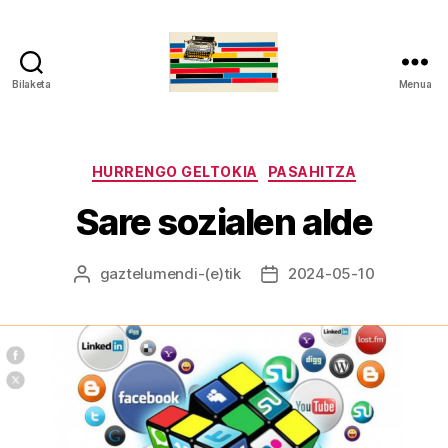
Bilaketa
Menua
gaztelumendi.eus
Kategoriak
HURRENGO GELTOKIA
PASAHITZA
Sare sozialen alde
gaztelumendi
-(e)tik
2024-05-10
Argitalpenaren
Argitalpenaren
egilea
data