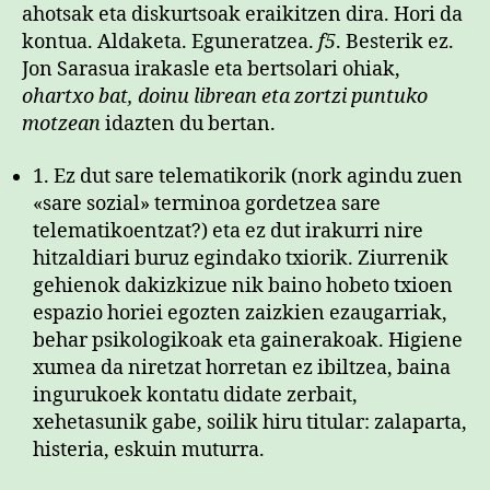
ahotsak eta diskurtsoak eraikitzen dira. Hori da
kontua. Aldaketa. Eguneratzea.
f5
. Besterik ez.
Jon Sarasua irakasle eta bertsolari ohiak,
ohartxo bat, doinu librean eta zortzi puntuko
motzean
idazten du bertan.
1. Ez dut sare telematikorik (nork agindu zuen
«sare sozial» terminoa gordetzea sare
telematikoentzat?) eta ez dut irakurri nire
hitzaldiari buruz egindako txiorik. Ziurrenik
gehienok dakizkizue nik baino hobeto txioen
espazio horiei egozten zaizkien ezaugarriak,
behar psikologikoak eta gainerakoak. Higiene
xumea da niretzat horretan ez ibiltzea, baina
ingurukoek kontatu didate zerbait,
xehetasunik gabe, soilik hiru titular: zalaparta,
histeria, eskuin muturra.