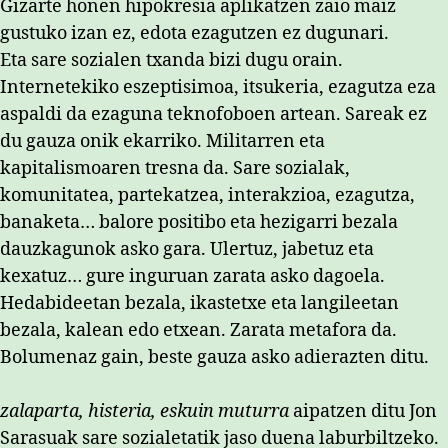
Gizarte honen hipokresia aplikatzen zaio maiz
gustuko izan ez, edota ezagutzen ez dugunari.
Eta sare sozialen txanda bizi dugu orain.
Internetekiko eszeptisimoa, itsukeria, ezagutza eza
aspaldi da ezaguna teknofoboen artean. Sareak ez
du gauza onik ekarriko. Militarren eta
kapitalismoaren tresna da. Sare sozialak,
komunitatea, partekatzea, interakzioa, ezagutza,
banaketa… balore positibo eta hezigarri bezala
dauzkagunok asko gara. Ulertuz, jabetuz eta
kexatuz… gure inguruan zarata asko dagoela.
Hedabideetan bezala, ikastetxe eta langileetan
bezala, kalean edo etxean. Zarata metafora da.
Bolumenaz gain, beste gauza asko adierazten ditu.
zalaparta, histeria, eskuin muturra
aipatzen ditu Jon
Sarasuak sare sozialetatik jaso duena laburbiltzeko.