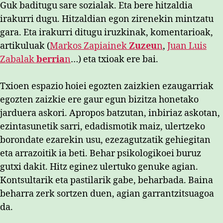
Guk baditugu sare sozialak. Eta bere hitzaldia
irakurri dugu. Hitzaldian egon zirenekin mintzatu
gara. Eta irakurri ditugu iruzkinak, komentarioak,
artikuluak (
Markos Zapiainek
Zuzeu
n
,
Juan Luis
Zabalak
berria
n
…) eta txioak ere bai.
Txioen espazio hoiei egozten zaizkien ezaugarriak
egozten zaizkie ere gaur egun bizitza honetako
jarduera askori. Apropos batzutan, inbiriaz askotan,
ezintasunetik sarri, edadismotik maiz, ulertzeko
borondate ezarekin usu, ezezagutzatik gehiegitan
eta arrazoitik ia beti. Behar psikologikoei buruz
gutxi dakit. Hitz eginez ulertuko genuke agian.
Kontsultarik eta pastilarik gabe, beharbada. Baina
beharra zerk sortzen duen, agian garrantzitsuagoa
da.