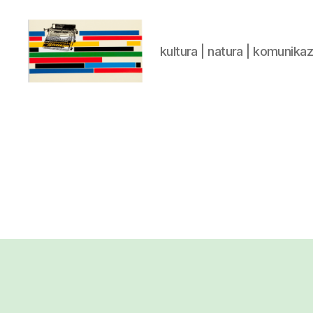
kultura | natura | komunika
gaztelumendi.eus