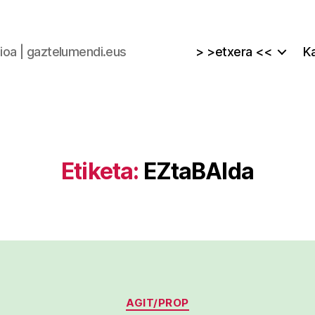
zioa | gaztelumendi.eus
> >etxera <<
Ka
Etiketa:
EZtaBAIda
Kategoriak
AGIT/PROP