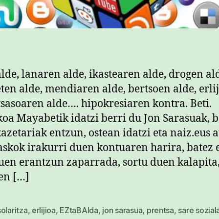
alde, lanaren alde, ikastearen alde, drogen al
eten alde, mendiaren alde, bertsoen alde, erli
itsasoaren alde…. hipokresiaren kontra. Beti.
koa Mayabetik idatzi berri du Jon Sarasuak, 
kazetariak entzun, ostean idatzi eta naiz.eus 
askok irakurri duen kontuaren harira, batez 
uen erantzun zaparrada, sortu duen kalapita,
en […]
olaritza
,
erlijioa
,
EZtaBAIda
,
jon sarasua
,
prentsa
,
sare sozial