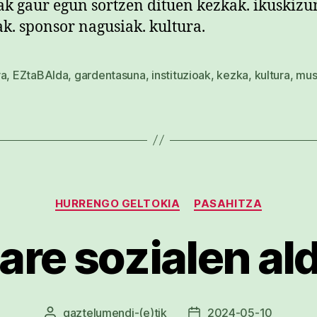
k gaur egun sortzen dituen kezkak. ikuskizu
k. sponsor nagusiak. kultura.
ra
,
EZtaBAIda
,
gardentasuna
,
instituzioak
,
kezka
,
kultura
,
mus
Kategoriak
HURRENGO GELTOKIA
PASAHITZA
are sozialen al
gaztelumendi
-(e)tik
2024-05-10
Argitalpenaren
Argitalpenaren