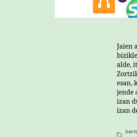
Jaien 
bizikl
alde, 
Zortzi
esan, 
jende 
izan d
izan d
berts
Etiketak