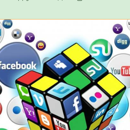
egilea
data