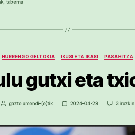
ak
,
taberna
Kategoriak
HURRENGO GELTOKIA
IKUSI ETA IKASI
PASAHITZA
lu gutxi eta tx
gaztelumendi
-(e)tik
2024-04-29
3 iruzkin
Argitalpenaren
Argitalpenaren
egilea
data