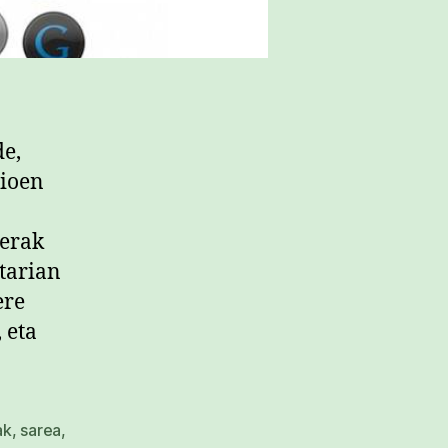
de,
jioen
berak
atarian
ere
 eta
ak
,
sarea
,