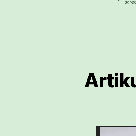
sare
Artiku