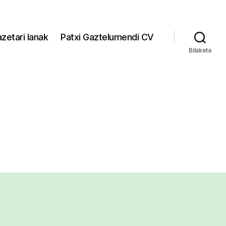
zetari lanak
Patxi Gaztelumendi CV
Bilaketa