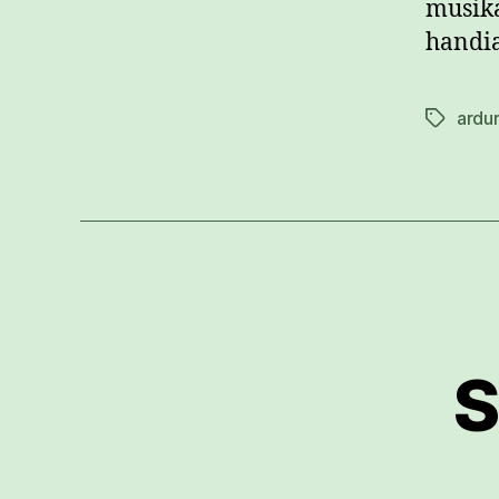
musika
handia
ardu
Etiketak
S