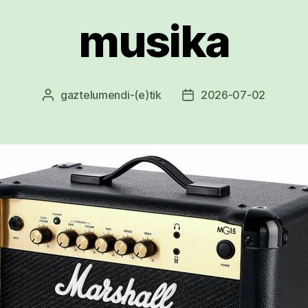
musika
gaztelumendi
-(e)tik
2026-07-02
Argitalpenaren
Argitalpenaren
egilea
data