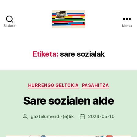
Bilaketa
Menua
gaztelumendi.eus
Etiketa:
sare sozialak
Kategoriak
HURRENGO GELTOKIA
PASAHITZA
Sare sozialen alde
gaztelumendi
-(e)tik
2024-05-10
Argitalpenaren
Argitalpenaren
egilea
data