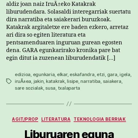
aldiz joan naiz IruÃ±eko Katakrak
liburudendara. Solasaldi interegarriak suertatu
dira narratiba eta saiakerari buruzkoak.
Katakrak argitaletxe ere baden ezkero, arretaz
ari dira so egiten literatura eta
pentsamenduaren inguruan gurean egosten
dena. GARA egunkarirako kronika pare bat
egin ditut ia zuzenean liburudendatik […]
edizioa
,
egunkaria
,
elkar
,
eskafandra
,
etzi
,
gara
,
igela
,
iruÃ±ea
,
jakin
,
katakrak
,
lisipe
,
narratiba
,
saiakera
,
Etiketak
sare sozialak
,
susa
,
txalaparta
Kategoriak
AGIT/PROP
LITERATURA
TEKNOLOGIA BERRIAK
Liburuaren eguna