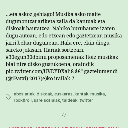
…eta askoz gehiago! Musika asko maite
dugunontzat ariketa zaila da kantuak eta
diskoak hautatzea. Nahiko buruhauste izaten
dugu autoan, edo etxean edo gaztetxean musika
jarri behar dugunean. Hala ere, ekin diogu
sareko jolasari. Hariak sortzeari.
#30egun30doinu proposamenak Itoiz musikaz
blai nire disko gustukoena, oraindik
pic.twitter.com/UVDYDXali8 â€” gaztelumendi
(@iPatxi) 2017(e)ko irailak 7
abeslariak
,
diskoak
,
euskaraz
,
kantak
,
musika
,
Etiketak
rock&roll
,
sare sozialak
,
taldeak
,
twitter
Kategoriak