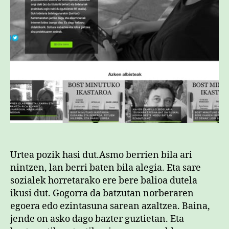
Urtea pozik hasi dut.Asmo berrien bila ari
nintzen, lan berri baten bila alegia. Eta sare
sozialek horretarako ere bere balioa dutela
ikusi dut. Gogorra da batzutan norberaren
egoera edo ezintasuna sarean azaltzea. Baina,
jende on asko dago bazter guztietan. Eta