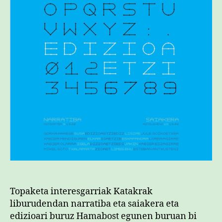
Topaketa interesgarriak Katakrak
liburudendan narratiba eta saiakera eta
edizioari buruz Hamabost egunen buruan bi