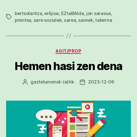
bertsolaritza
,
erlijioa
,
EZtaBAIda
,
jon sarasua
,
Etiketak
prentsa
,
sare sozialak
,
sarea
,
sareak
,
taberna
Kategoriak
AGIT/PROP
Hemen hasi zen dena
gaztelumendi
-(e)tik
2023-12-06
Argitalpenaren
Argitalpenaren
egilea
data