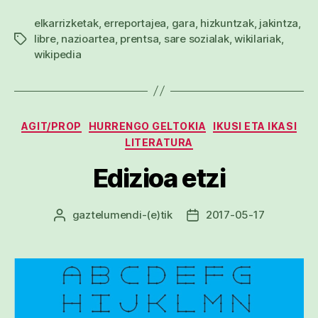
elkarrizketak
,
erreportajea
,
gara
,
hizkuntzak
,
jakintza
,
libre
,
nazioartea
,
prentsa
,
sare sozialak
,
wikilariak
,
Etiketak
wikipedia
Kategoriak
AGIT/PROP
HURRENGO GELTOKIA
IKUSI ETA IKASI
LITERATURA
Edizioa etzi
gaztelumendi
-(e)tik
2017-05-17
Argitalpenaren
Argitalpenaren
egilea
data