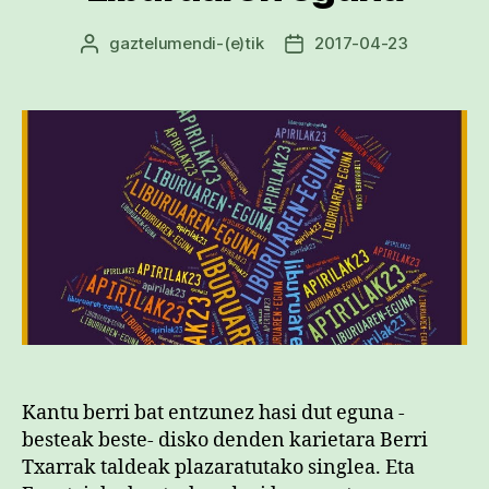
gaztelumendi
-(e)tik
2017-04-23
Argitalpenaren
Argitalpenaren
egilea
data
Kantu berri bat entzunez hasi dut eguna -
besteak beste- disko denden karietara Berri
Txarrak taldeak plazaratutako singlea. Eta