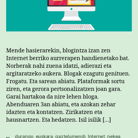
Mende hasierarekin, blogintza izan zen
Internet berriko aurrerapen handienetako bat.
Norberak nahi zuena idatzi, adierazi eta
argitaratzeko aukera. Blogak ezagutu genituen.
Frogatu. Eta sarean abiatu. Plataformak sortu
ziren, eta gerora pertsonalizatzen joan gara.
Garai hartakoa da nire lehen bloga.
Abenduaren 3an abiatu, eta azokan zehar
idazten eta kontatzen. Zirikatzen eta
hausnartzen. Eta hedatzen. Isil isilik […]
durango
,
euskara
,
gaztelumendi
,
Internet
,
nekea
,