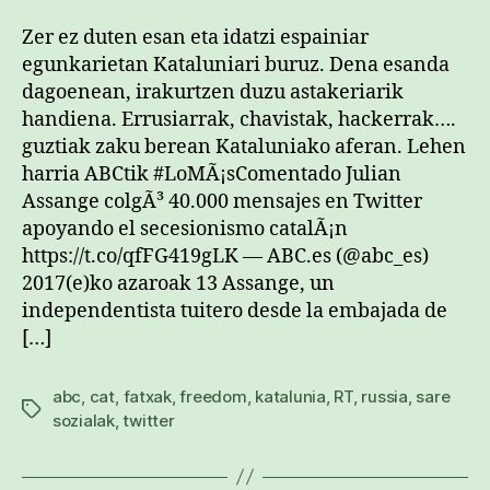
Zer ez duten esan eta idatzi espainiar
egunkarietan Kataluniari buruz. Dena esanda
dagoenean, irakurtzen duzu astakeriarik
handiena. Errusiarrak, chavistak, hackerrak….
guztiak zaku berean Kataluniako aferan. Lehen
harria ABCtik #LoMÃ¡sComentado Julian
Assange colgÃ³ 40.000 mensajes en Twitter
apoyando el secesionismo catalÃ¡n
https://t.co/qfFG419gLK — ABC.es (@abc_es)
2017(e)ko azaroak 13 Assange, un
independentista tuitero desde la embajada de
[…]
abc
,
cat
,
fatxak
,
freedom
,
katalunia
,
RT
,
russia
,
sare
Etiketak
sozialak
,
twitter