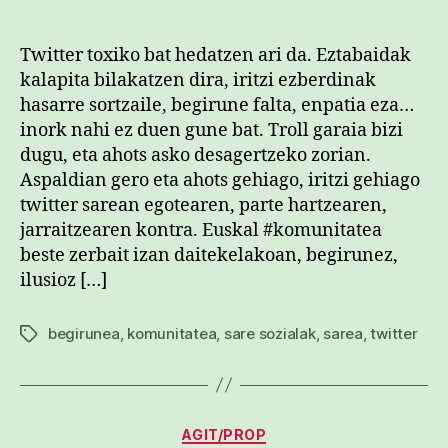
Twitter toxiko bat hedatzen ari da. Eztabaidak
kalapita bilakatzen dira, iritzi ezberdinak
hasarre sortzaile, begirune falta, enpatia eza…
inork nahi ez duen gune bat. Troll garaia bizi
dugu, eta ahots asko desagertzeko zorian.
Aspaldian gero eta ahots gehiago, iritzi gehiago
twitter sarean egotearen, parte hartzearen,
jarraitzearen kontra. Euskal #komunitatea
beste zerbait izan daitekelakoan, begirunez,
ilusioz […]
begirunea
,
komunitatea
,
sare sozialak
,
sarea
,
twitter
Etiketak
Kategoriak
AGIT/PROP