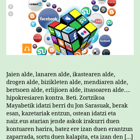
Jaien alde, lanaren alde, ikastearen alde,
drogen alde, bizikleten alde, mendiaren alde,
bertsoen alde, erlijioen alde, itsasoaren alde….
hipokresiaren kontra. Beti. Zortzikoa
Mayabetik idatzi berri du Jon Sarasuak, berak
esan, kazetariak entzun, ostean idatzi eta
naiz.eus atarian jende askok irakurri duen
kontuaren harira, batez ere izan duen erantzun
zaparrada, sortu duen kalapita, eta izan den […]