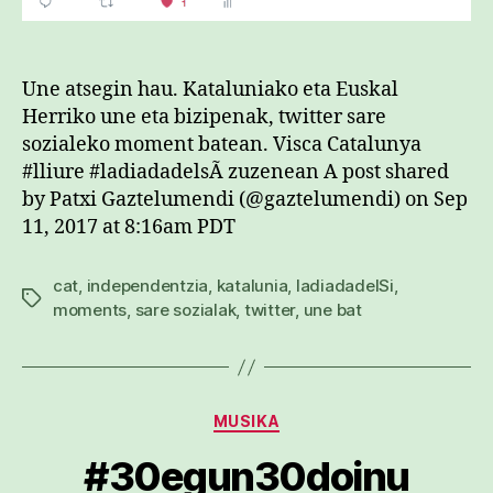
Une atsegin hau. Kataluniako eta Euskal
Herriko une eta bizipenak, twitter sare
sozialeko moment batean. Visca Catalunya
#lliure #ladiadadelsÃ­ zuzenean A post shared
by Patxi Gaztelumendi (@gaztelumendi) on Sep
11, 2017 at 8:16am PDT
cat
,
independentzia
,
katalunia
,
ladiadadelSi
,
Etiketak
moments
,
sare sozialak
,
twitter
,
une bat
Kategoriak
MUSIKA
#30egun30doinu