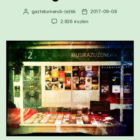
gaztelumendi
-(e)tik
2017-09-08
Argitalpenaren
Argitalpenaren
egilea
data
#30egun30doinu
2.826 iruzkin
sarreran