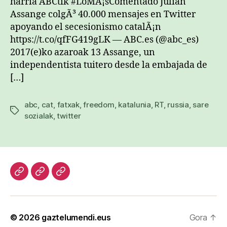
harria ABCtik #LoMÃ¡sComentado Julian
Assange colgÃ³ 40.000 mensajes en Twitter
apoyando el secesionismo catalÃ¡n
https://t.co/qfFG419gLK — ABC.es (@abc_es)
2017(e)ko azaroak 13 Assange, un
independentista tuitero desde la embajada de
[…]
abc
,
cat
,
fatxak
,
freedom
,
katalunia
,
RT
,
russia
,
sare
Etiketak
sozialak
,
twitter
Hasiera
Kazetari
Patxi
lanak
Gaztelumendi
CV
© 2026
gaztelumendi.eus
Gora
↑