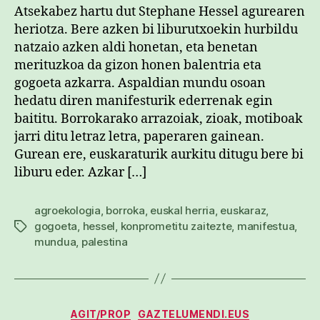
Atsekabez hartu dut Stephane Hessel agurearen
heriotza. Bere azken bi liburutxoekin hurbildu
natzaio azken aldi honetan, eta benetan
merituzkoa da gizon honen balentria eta
gogoeta azkarra. Aspaldian mundu osoan
hedatu diren manifesturik ederrenak egin
baititu. Borrokarako arrazoiak, zioak, motiboak
jarri ditu letraz letra, paperaren gainean.
Gurean ere, euskaraturik aurkitu ditugu bere bi
liburu eder. Azkar […]
agroekologia
,
borroka
,
euskal herria
,
euskaraz
,
gogoeta
,
hessel
,
konprometitu zaitezte
,
manifestua
,
Etiketak
mundua
,
palestina
Kategoriak
AGIT/PROP
GAZTELUMENDI.EUS