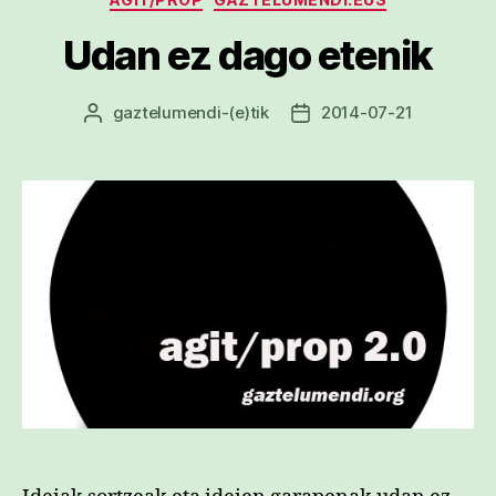
Udan ez dago etenik
gaztelumendi
-(e)tik
2014-07-21
Argitalpenaren
Argitalpenaren
egilea
data