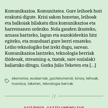
Komunikazioa. Komunitatea. Gure leihoek hori
erakutsi digute. Krisi sakon honetan, leihoak
eta balkoiak bilakatu dira komunikazioa eta
harremanen ordezko. Nola gauden ikusteko,
arnasa hartzeko, lagun eta auzokideekin hitz
egiteko, eta munduari gure berri emateko.
Leiho teknologiko bat ireki dugu, sarean.
Komunikazioa lantzeko, teknologia berriak
(bideoak, streaming-a, txatak, sare sozialak)
baliatuko ditugu. Gorka Julio Teketen eta […]
ekonomia
,
euskarriak
,
gaztelumendi
,
krisia
,
leihoak
,
Etiketak
mundua
,
teketen
,
teknologia berriak
Kategoriak
AGIT/PROP
GAZTELUMENDI.EUS