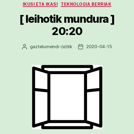
IKUSI ETA IKASI
TEKNOLOGIA BERRIAK
[ leihotik mundura ]
20:20
gaztelumendi
-(e)tik
2020-04-15
Argitalpenaren
Argitalpenaren
egilea
data