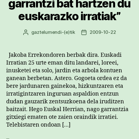
garrantzi bat hartzen du
euskarazko irratiak”
gaztelumendi
-(e)tik
2009-10-22
Argitalpenaren
Argitalpenaren
egilea
data
Jakoba Errekondoren berbak dira. Euskadi
Irratian 25 urte eman ditu landarei, loreei,
inusketei eta solo, jardin eta arbola kontuen
ganean berbetan. Astero. Gogoeta ordea ez da
bere jardunaren gainekoa, hizkuntzaren eta
irratigintzaren inguruan aspaldion entzun
dudan gauzarik zentsuzkoena dela iruditzen
baitzait. Hego Euskal Herrian, nago garrantzia
gitxiegi ematen ote zaien oraindik irratiei.
Telebistaren ondoan […]