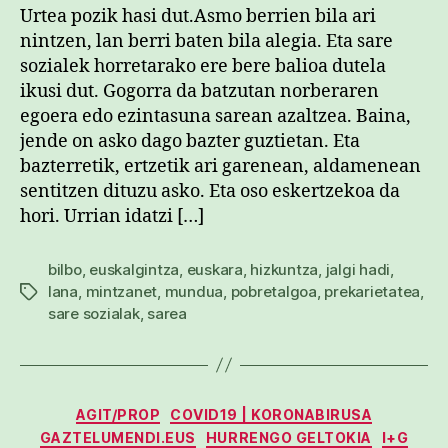
Urtea pozik hasi dut.Asmo berrien bila ari
nintzen, lan berri baten bila alegia. Eta sare
sozialek horretarako ere bere balioa dutela
ikusi dut. Gogorra da batzutan norberaren
egoera edo ezintasuna sarean azaltzea. Baina,
jende on asko dago bazter guztietan. Eta
bazterretik, ertzetik ari garenean, aldamenean
sentitzen dituzu asko. Eta oso eskertzekoa da
hori. Urrian idatzi […]
bilbo
,
euskalgintza
,
euskara
,
hizkuntza
,
jalgi hadi
,
lana
,
mintzanet
,
mundua
,
pobretalgoa
,
prekarietatea
,
Etiketak
sare sozialak
,
sarea
Kategoriak
AGIT/PROP
COVID19 | KORONABIRUSA
GAZTELUMENDI.EUS
HURRENGO GELTOKIA
I+G