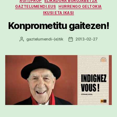
AGIT/PROP
ELIKADURA BURUJABETZA
GAZTELUMENDI.EUS
HURRENGO GELTOKIA
IKUSI ETA IKASI
Konprometitu gaitezen!
gaztelumendi
-(e)tik
2013-02-27
Argitalpenaren
Argitalpenaren
egilea
data