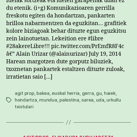
Ideiak sortzeak eta ideien garapenak udan ez
du etenik. (i+g) Komunikazioaren gerrilla
freskotu egiten da hondartzan, pankarten
brilloa nabarmentzen da eguzkitan… grafitiek
kolore biziagoak behar dituzte egun eguzkitsu
zein lainotuetan. Lekeition ere #libre
#28akereLibre!!! pic.twitter.com/PrEmfR8F4c
â€” Alain Urizar (@alainurizar) July 19, 2014
Harean margotzen dute gorputz biluziek,
txoznetan pankartek estaltzen dituzte zuloak,
irratietan saio […]
agit prop
,
bakea
,
euskal herria
,
gerra
,
gu
,
haiek
,
hondartza
,
mundua
,
palestina
,
sarea
,
uda
,
urkullu
Etiketak
txistulari
Kategoriak