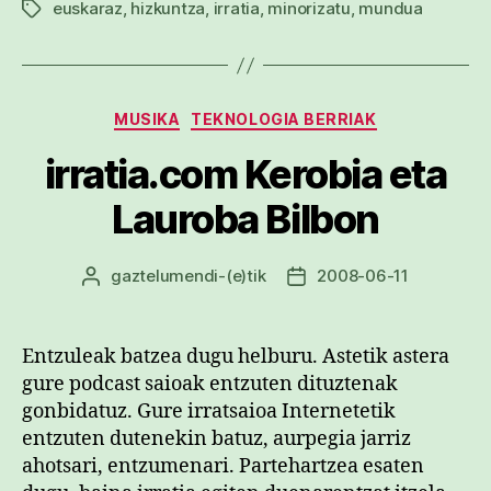
euskaraz
,
hizkuntza
,
irratia
,
minorizatu
,
mundua
Etiketak
Kategoriak
MUSIKA
TEKNOLOGIA BERRIAK
irratia.com Kerobia eta
Lauroba Bilbon
gaztelumendi
-(e)tik
2008-06-11
Argitalpenaren
Argitalpenaren
egilea
data
Entzuleak batzea dugu helburu. Astetik astera
gure podcast saioak entzuten dituztenak
gonbidatuz. Gure irratsaioa Internetetik
entzuten dutenekin batuz, aurpegia jarriz
ahotsari, entzumenari. Partehartzea esaten