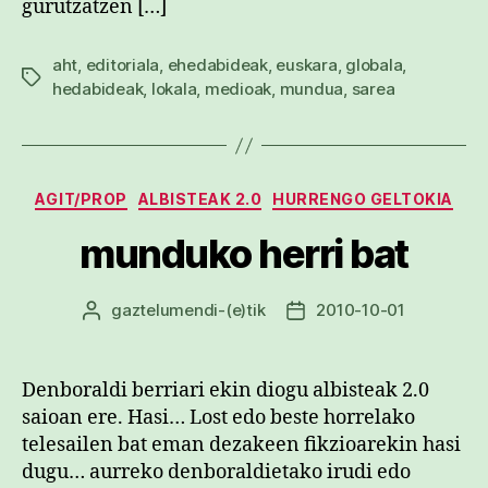
gurutzatzen […]
aht
,
editoriala
,
ehedabideak
,
euskara
,
globala
,
Etiketak
hedabideak
,
lokala
,
medioak
,
mundua
,
sarea
Kategoriak
AGIT/PROP
ALBISTEAK 2.0
HURRENGO GELTOKIA
munduko herri bat
gaztelumendi
-(e)tik
2010-10-01
Argitalpenaren
Argitalpenaren
egilea
data
Denboraldi berriari ekin diogu albisteak 2.0
saioan ere. Hasi… Lost edo beste horrelako
telesailen bat eman dezakeen fikzioarekin hasi
dugu… aurreko denboraldietako irudi edo