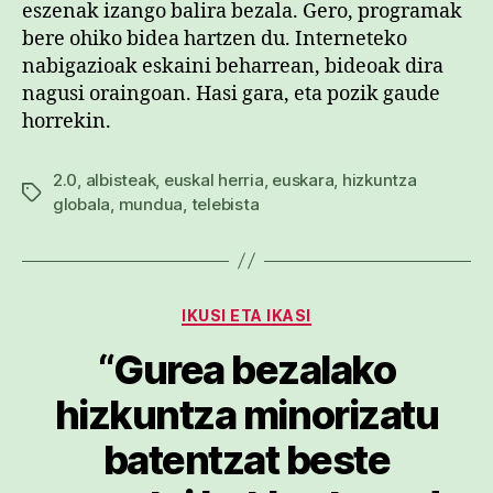
eszenak izango balira bezala. Gero, programak
bere ohiko bidea hartzen du. Interneteko
nabigazioak eskaini beharrean, bideoak dira
nagusi oraingoan. Hasi gara, eta pozik gaude
horrekin.
2.0
,
albisteak
,
euskal herria
,
euskara
,
hizkuntza
Etiketak
globala
,
mundua
,
telebista
Kategoriak
IKUSI ETA IKASI
“Gurea bezalako
hizkuntza minorizatu
batentzat beste