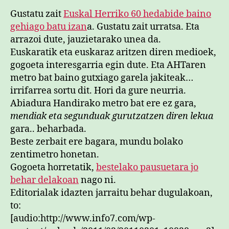
Gustatu zait
Euskal Herriko 60 hedabide baino
gehiago batu izan
a. Gustatu zait urratsa. Eta
arrazoi dute, jauzietarako unea da.
Euskaratik eta euskaraz aritzen diren medioek,
gogoeta interesgarria egin dute. Eta AHTaren
metro bat baino gutxiago garela jakiteak…
irrifarrea sortu dit. Hori da gure neurria.
Abiadura Handirako metro bat ere ez gara,
mendiak eta segunduak gurutzatzen diren lekua
gara.. beharbada.
Beste zerbait ere bagara, mundu bolako
zentimetro honetan.
Gogoeta horretatik,
bestelako pausuetara jo
behar delakoan
nago ni.
Editorialak idazten jarraitu behar dugulakoan,
to:
[audio:http://www.info7.com/wp-