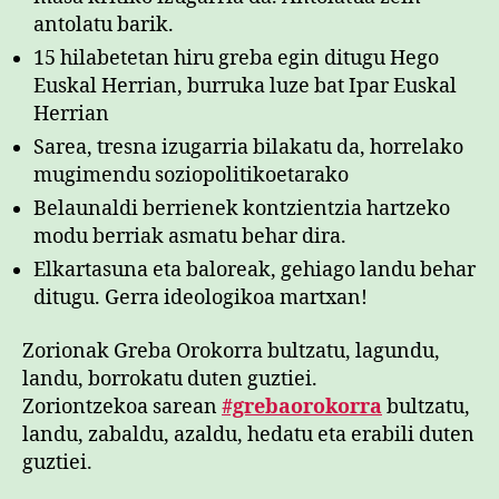
antolatu barik.
15 hilabetetan hiru greba egin ditugu Hego
Euskal Herrian, burruka luze bat Ipar Euskal
Herrian
Sarea, tresna izugarria bilakatu da, horrelako
mugimendu soziopolitikoetarako
Belaunaldi berrienek kontzientzia hartzeko
modu berriak asmatu behar dira.
Elkartasuna eta baloreak, gehiago landu behar
ditugu. Gerra ideologikoa martxan!
Zorionak Greba Orokorra bultzatu, lagundu,
landu, borrokatu duten guztiei.
Zoriontzekoa sarean
#grebaorokorra
bultzatu,
landu, zabaldu, azaldu, hedatu eta erabili duten
guztiei.