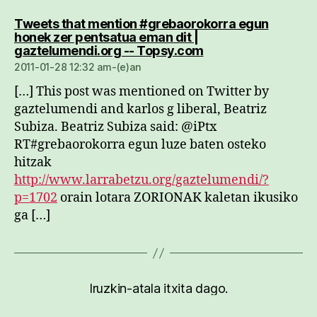
Tweets that mention #grebaorokorra egun
honek zer pentsatua eman dit |
dio:
gaztelumendi.org -- Topsy.com
2011-01-28 12:32 am-(e)an
[…] This post was mentioned on Twitter by
gaztelumendi and karlos g liberal, Beatriz
Subiza. Beatriz Subiza said: @iPtx
RT#grebaorokorra egun luze baten osteko
hitzak
http://www.larrabetzu.org/gaztelumendi/?
p=1702
orain lotara ZORIONAK kaletan ikusiko
ga […]
Iruzkin-atala itxita dago.