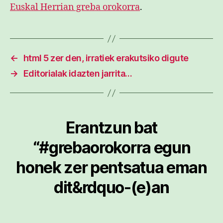
Euskal Herrian greba orokorra
.
←
html 5 zer den, irratiek erakutsiko digute
→
Editorialak idazten jarrita…
Erantzun bat
“#grebaorokorra egun
honek zer pentsatua eman
dit&rdquo-(e)an