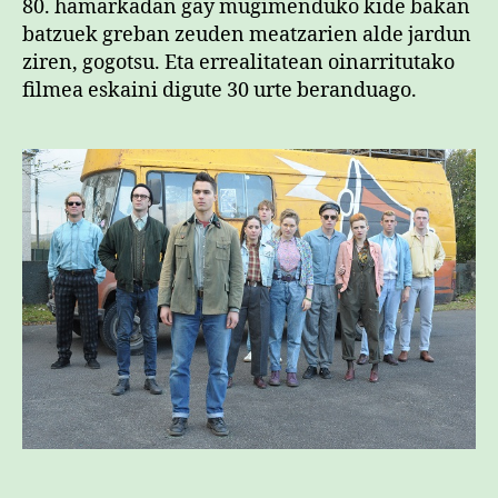
80. hamarkadan gay mugimenduko kide bakan
batzuek greban zeuden meatzarien alde jardun
ziren, gogotsu. Eta errealitatean oinarritutako
filmea eskaini digute 30 urte beranduago.