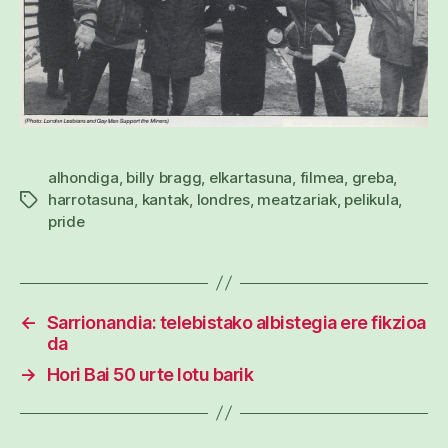
alhondiga
,
billy bragg
,
elkartasuna
,
filmea
,
greba
,
harrotasuna
,
kantak
,
londres
,
meatzariak
,
pelikula
,
Etiketak
pride
←
Sarrionandia: telebistako albistegia ere fikzioa
da
→
Hori Bai 50 urte lotu barik