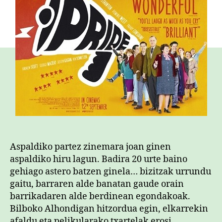
Aspaldiko partez zinemara joan ginen
aspaldiko hiru lagun. Badira 20 urte baino
gehiago astero batzen ginela… bizitzak urrundu
gaitu, barraren alde banatan gaude orain
barrikadaren alde berdinean egondakoak.
Bilboko Alhondigan hitzordua egin, elkarrekin
afaldu eta pelikularako txartelak erosi