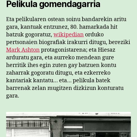
Pelikula gomendagarria
Eta pelikularen ostean soinu bandarekin aritu
gara, kantuak entzunez, 80. hamarkada hit
batzuk gogoratuz,
wikipedian
orduko
pertsonaien biografiak irakurri ditugu, bereziki
Mark Ashton
protagonistarena; eta Hiesaz
arduratu gara, eta aurreko mendean gure
herritik ihes egin zuten gay batzuen kontu
zaharrak gogoratu ditugu, eta ezkerreko
kantariak kantatu… eta… pelikula batek
barrenak zelan mugitzen dizkizun konturatu
gara.