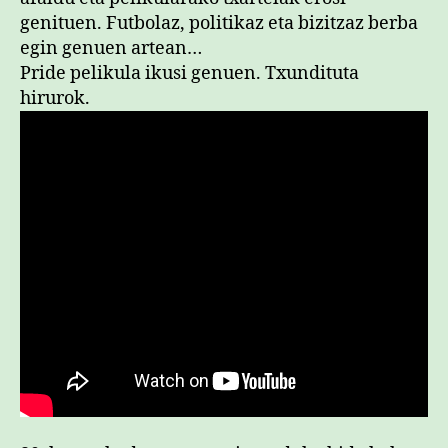
genituen. Futbolaz, politikaz eta bizitzaz berba
egin genuen artean…
Pride pelikula ikusi genuen. Txundituta
hirurok.