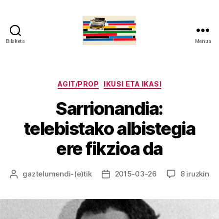
Bilaketa
Menua
gaztelumendi.eus
Kategoriak
AGIT/PROP
IKUSI ETA IKASI
Sarrionandia:
telebistako albistegia
ere fikzioa da
Sa
gaztelumendi
-(e)tik
2015-03-26
8 iruzkin
Argitalpenaren
Argitalpenaren
te
egilea
data
alb
er
fik