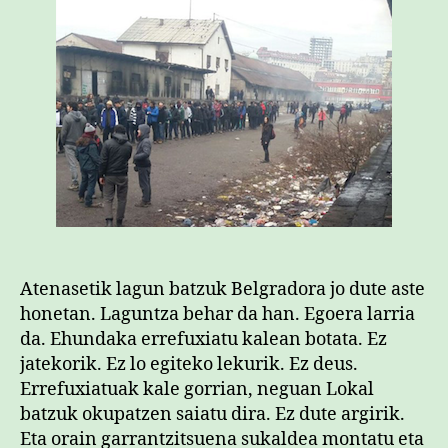
Atenasetik lagun batzuk Belgradora jo dute aste
honetan. Laguntza behar da han. Egoera larria
da. Ehundaka errefuxiatu kalean botata. Ez
jatekorik. Ez lo egiteko lekurik. Ez deus.
Errefuxiatuak kale gorrian, neguan Lokal
batzuk okupatzen saiatu dira. Ez dute argirik.
Eta orain garrantzitsuena sukaldea montatu eta