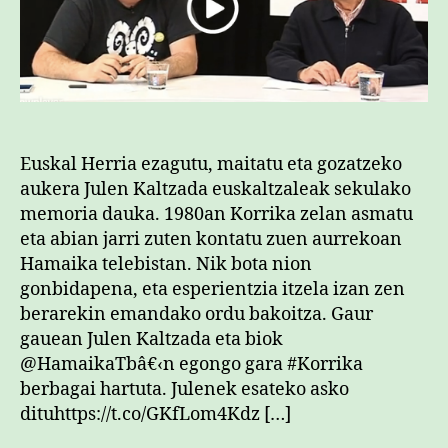
Euskal Herria ezagutu, maitatu eta gozatzeko
aukera Julen Kaltzada euskaltzaleak sekulako
memoria dauka. 1980an Korrika zelan asmatu
eta abian jarri zuten kontatu zuen aurrekoan
Hamaika telebistan. Nik bota nion
gonbidapena, eta esperientzia itzela izan zen
berarekin emandako ordu bakoitza. Gaur
gauean Julen Kaltzada eta biok
@HamaikaTbâ€‹n egongo gara #Korrika
berbagai hartuta. Julenek esateko asko
dituhttps://t.co/GKfLom4Kdz […]