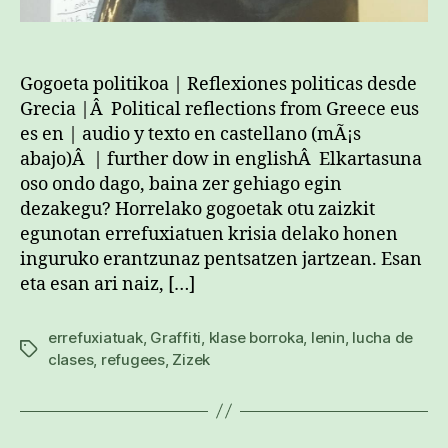
Gogoeta politikoa | Reflexiones politicas desde
Grecia |Â Political reflections from Greece eus
es en | audio y texto en castellano (mÃ¡s
abajo)Â | further dow in englishÂ Elkartasuna
oso ondo dago, baina zer gehiago egin
dezakegu? Horrelako gogoetak otu zaizkit
egunotan errefuxiatuen krisia delako honen
inguruko erantzunaz pentsatzen jartzean. Esan
eta esan ari naiz, […]
errefuxiatuak
,
Graffiti
,
klase borroka
,
lenin
,
lucha de
Etiketak
clases
,
refugees
,
Zizek