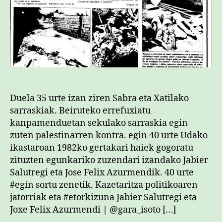
zuen
egunkari
bakarra”
sarreran
Duela 35 urte izan ziren Sabra eta Xatilako
sarraskiak. Beiruteko errefuxiatu
kanpamenduetan sekulako sarraskia egin
zuten palestinarren kontra. egin 40 urte Udako
ikastaroan 1982ko gertakari haiek gogoratu
zituzten egunkariko zuzendari izandako Jabier
Salutregi eta Jose Felix Azurmendik. 40 urte
#egin sortu zenetik. Kazetaritza politikoaren
jatorriak eta #etorkizuna Jabier Salutregi eta
Joxe Felix Azurmendi | @gara_isoto […]