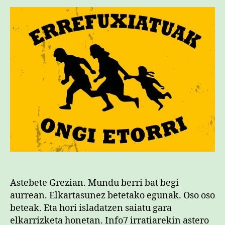
Astebete Grezian. Mundu berri bat begi
aurrean. Elkartasunez betetako egunak. Oso oso
beteak. Eta hori isladatzen saiatu gara
elkarrizketa honetan. Info7 irratiarekin astero