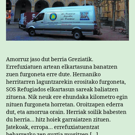
Amorruz jaso dut berria Greziatik.
Errefuxiatuen artean elkartasuna banatzen
zuen furgoneta erre dute. Hernaniko
herritarren laguntzarekin erositako furgoneta,
SOS Refugiados elkartasun sareak baliatzen
zituena. Nik neuk ere ehundaka kilometro egin
nituen furgoneta horretan. Oroitzapen ederra
dut, eta amorrua orain. Herriak soilik babesten
du herria… hitz hoiek garraiatzen zituen.
Jatekoak, erropa… errefuxiatuentzat
beharrezko zen guztia mugitzen […]