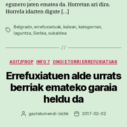
egunero jaten ematea da. Horretan ari dira.
Horrela idazten digute […]
Belgrado
,
errefuxiatuak
,
kalean
,
kalegorrian
,
Etiketak
laguntza
,
Serbia
,
sukaldea
Kategoriak
AGIT/PROP
INFO 7
ONGI ETORRI ERREFUXIATUAK
Errefuxiatuen alde urrats
berriak emateko garaia
heldu da
gaztelumendi
-(e)tik
2017-02-02
Argitalpenaren
Argitalpenaren
egilea
data