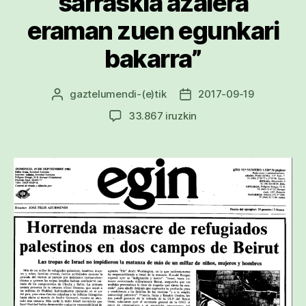
sarraskia azalera
eraman zuen egunkari
bakarra”
gaztelumendi
-(e)tik
2017-09-19
Argitalpenaren
Argitalpenaren
egilea
data
Jabier
33.867 iruzkin
Salutregi:
“EGIN
izan
zen
Europa
osoan
Sabra
eta
Xatilako
sarraskia
azalera
eraman