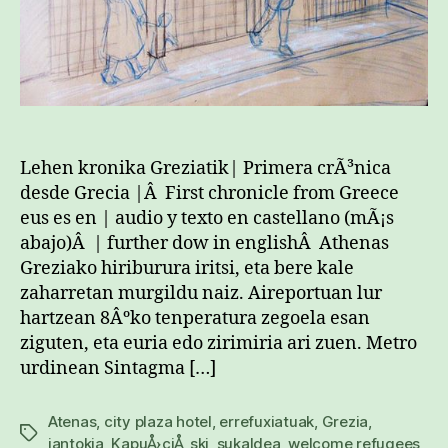
Lehen kronika Greziatik| Primera crÃ³nica
desde Grecia |Â First chronicle from Greece
eus es en | audio y texto en castellano (mÃ¡s
abajo)Â | further dow in englishÂ Athenas
Greziako hiriburura iritsi, eta bere kale
zaharretan murgildu naiz. Aireportuan lur
hartzean 8Âºko tenperatura zegoela esan
ziguten, eta euria edo zirimiria ari zuen. Metro
urdinean Sintagma […]
Atenas
,
city plaza hotel
,
errefuxiatuak
,
Grezia
,
Etiketak
jantokia
,
KapuÅ›ciÅ„ski
,
sukaldea
,
welcome refugees