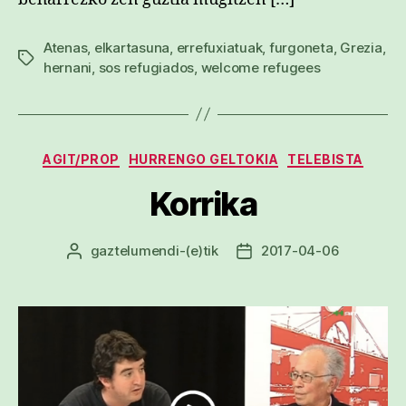
Atenas
,
elkartasuna
,
errefuxiatuak
,
furgoneta
,
Grezia
,
Etiketak
hernani
,
sos refugiados
,
welcome refugees
Kategoriak
AGIT/PROP
HURRENGO GELTOKIA
TELEBISTA
Korrika
gaztelumendi
-(e)tik
2017-04-06
Argitalpenaren
Argitalpenaren
egilea
data