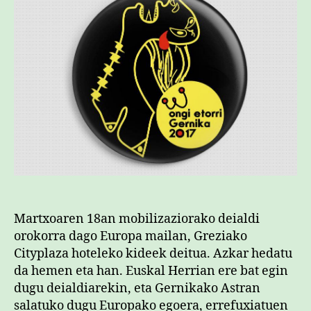
han
#18M
sarreran
Martxoaren 18an mobilizaziorako deialdi
orokorra dago Europa mailan, Greziako
Cityplaza hoteleko kideek deitua. Azkar hedatu
da hemen eta han. Euskal Herrian ere bat egin
dugu deialdiarekin, eta Gernikako Astran
salatuko dugu Europako egoera, errefuxiatuen