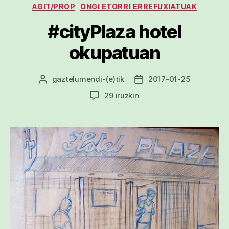
Kategoriak
AGIT/PROP
ONGI ETORRI ERREFUXIATUAK
#cityPlaza hotel
okupatuan
gaztelumendi
-(e)tik
2017-01-25
Argitalpenaren
Argitalpenaren
egilea
data
#cityPlaza
29 iruzkin
hotel
okupatuan
sarreran