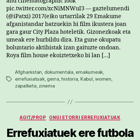
and cinematographic look
pic.twitter.com/xcNiMNWuI3 — gaztelumendi
(@iPatxi) 2017(e)ko urtarrilak 29 Emakume
afganistandar batzuekin bi film ikustera joan
gara gaur City Plaza hoteletik. Gizonezkoak eta
umeak ere hurbildu dira. Eta gune okupatu
boluntario aktibistak izan gaituzte ondoan.
Roya film house ekoiztetxeko bi lan […]
Afghanistan
,
dokumentala
,
emakumeak
,
errefuxiatuak
,
gerra
,
historia
,
Kabul
,
women
,
Etiketak
zapalketa
,
zinema
Kategoriak
AGIT/PROP
ONGI ETORRI ERREFUXIATUAK
Errefuxiatuek ere futbola