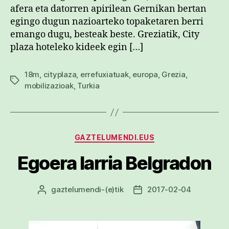
afera eta datorren apirilean Gernikan bertan
egingo dugun nazioarteko topaketaren berri
emango dugu, besteak beste. Greziatik, City
plaza hoteleko kideek egin […]
18m
,
cityplaza
,
errefuxiatuak
,
europa
,
Grezia
,
Etiketak
mobilizazioak
,
Turkia
Kategoriak
GAZTELUMENDI.EUS
Egoera larria Belgradon
gaztelumendi
-(e)tik
2017-02-04
Argitalpenaren
Argitalpenaren
egilea
data