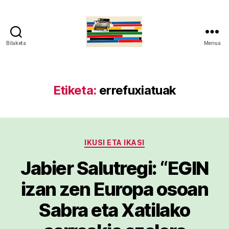
Bilaketa
Menua
gaztelumendi.eus
Etiketa:
errefuxiatuak
Kategoriak
IKUSI ETA IKASI
Jabier Salutregi: “EGIN
izan zen Europa osoan
Sabra eta Xatilako