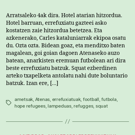
Arratsaleko 4ak dira. Hotel atarian hitzordua.
Hotel barruan, errefuxiatu gazteei asko
kostatzen zaie hitzordua betetzea. Eta
azkenerako, Carles kataluniarrak ekipoa osatu
du. Ozta ozta. Bidean goaz, eta menditxo baten
magalean, goi goian dagoen Atenaseko auzo
batean, anarkisten eremuan futbolean ari dira
beste errefuxiatu batzuk. Squat ezberdinen
arteko txapelketa antolatu nahi dute boluntario
batzuk. Izan ere, […]
ametsak
,
Atenas
,
errefuxiatuak
,
football
,
futbola
,
Etiketak
hope refugees
,
lampeduas
,
refugges
,
squat