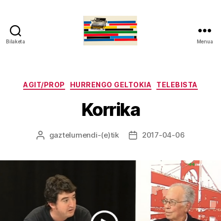
Bilaketa
Menua
gaztelumendi.eus
Kategoriak
AGIT/PROP
HURRENGO GELTOKIA
TELEBISTA
Korrika
gaztelumendi
-(e)tik
2017-04-06
Argitalpenaren
Argitalpenaren
egilea
data