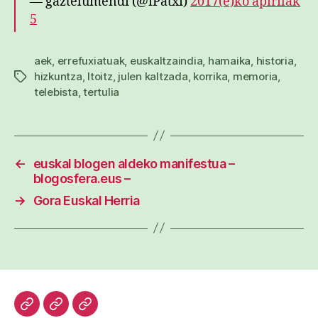
— gaztelumendi (@iPatxi)
2017(e)ko apirilak
5
aek
,
errefuxiatuak
,
euskaltzaindia
,
hamaika
,
historia
,
hizkuntza
,
Itoitz
,
julen kaltzada
,
korrika
,
memoria
,
Etiketak
telebista
,
tertulia
←
euskal blogen aldeko manifestua –
blogosfera.eus –
→
Gora Euskal Herria
Hasiera
Kazetari
Patxi