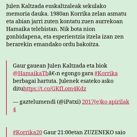
Julen Kaltzada euskaltzaleak sekulako
memoria dauka. 1980an Korrika zelan asmatu
eta abian jarri zuten kontatu zuen aurrekoan
Hamaika telebistan. Nik bota nion
gonbidapena, eta esperientzia itzela izan zen
berarekin emandako ordu bakoitza.
Gaur gauean Julen Kaltzada eta biok
@HamaikaTb
â€‹n egongo gara
#Korrika
berbagai hartuta. Julenek esateko asko
ditu
https://t.co/GKfLom4Kdz
— gaztelumendi (@iPatxi)
2017(e)ko apirilak
4
#Korrika20
Gaur 21:00etan ZUZENEKO saio