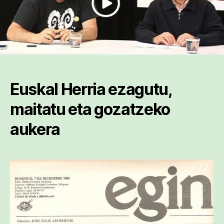
Euskal Herria ezagutu,
maitatu eta gozatzeko
aukera