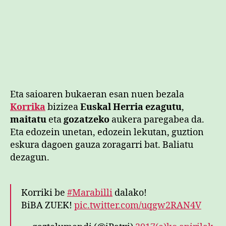
Eta saioaren bukaeran esan nuen bezala
Korrika
bizizea
Euskal Herria ezagutu
,
maitatu
eta
gozatzeko
aukera paregabea da.
Eta edozein unetan, edozein lekutan, guztion
eskura dagoen gauza zoragarri bat. Baliatu
dezagun.
Korriki be
#Marabilli
dalako!
BiBA ZUEK!
pic.twitter.com/uqgw2RAN4V