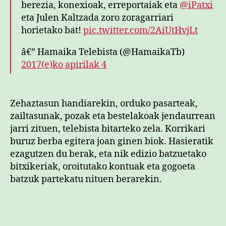
berezia, konexioak, erreportaiak eta
@iPatxi
eta Julen Kaltzada zoro zoragarriari
horietako bat!
pic.twitter.com/2AiUtHvjLt
â€” Hamaika Telebista (@HamaikaTb)
2017(e)ko apirilak 4
Zehaztasun handiarekin, orduko pasarteak,
zailtasunak, pozak eta bestelakoak jendaurrean
jarri zituen, telebista bitarteko zela. Korrikari
buruz berba egitera joan ginen biok. Hasieratik
ezagutzen du berak, eta nik edizio batzuetako
bitxikeriak, oroitutako kontuak eta gogoeta
batzuk partekatu nituen berarekin.