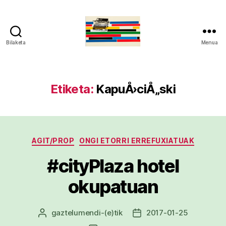
Bilaketa
Menua
gaztelumendi.eus
Etiketa:
KapuÅ›ciÅ„ski
Kategoriak
AGIT/PROP
ONGI ETORRI ERREFUXIATUAK
#cityPlaza hotel
okupatuan
gaztelumendi
-(e)tik
2017-01-25
Argitalpenaren
Argitalpenaren
egilea
data