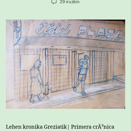
#cityPlaza
29 iruzkin
hotel
okupatuan
sarreran
Lehen kronika Greziatik| Primera crÃ³nica