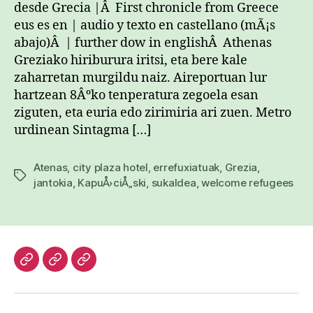
desde Grecia |Â First chronicle from Greece
eus es en | audio y texto en castellano (mÃ¡s
abajo)Â | further dow in englishÂ Athenas
Greziako hiriburura iritsi, eta bere kale
zaharretan murgildu naiz. Aireportuan lur
hartzean 8Âºko tenperatura zegoela esan
ziguten, eta euria edo zirimiria ari zuen. Metro
urdinean Sintagma […]
Atenas
,
city plaza hotel
,
errefuxiatuak
,
Grezia
,
Etiketak
jantokia
,
KapuÅ›ciÅ„ski
,
sukaldea
,
welcome refugees
Hasiera
Kazetari
Patxi
lanak
Gaztelumendi
CV