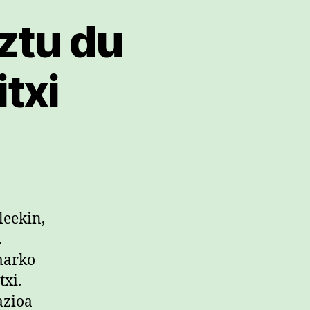
ztu du
txi
leekin,
.
marko
txi.
azioa