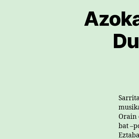
Azoka
Du
Sarrit
musika
Orain 
bat –p
Eztaba