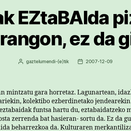
k EZtaBAIda pi
rangon, ez da gi
gaztelumendi
-(e)tik
2007-12-09
Argitalpenaren
Argitalpenaren
egilea
data
an mintzatu gara horretaz. Lagunartean, idaz
riekin, kolektibo ezberdinetako jendearekin
eztabaidak funtsa hartu du, eztabaidatzeko 
osta zerrenda bat hasieran- sortu da. Ez da gu
ida beharrezkoa da. Kulturaren merkantiliz