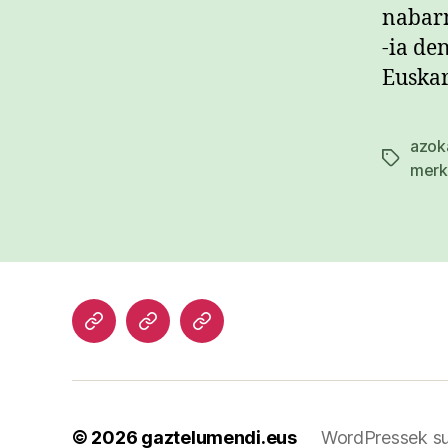
nabarm
-ia de
Euskar
azok
Etiketak
merka
Hasiera
Kazetari
Patxi
lanak
Gaztelumendi
CV
© 2026
gaztelumendi.eus
WordPressek su