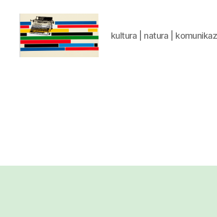
kultura | natura | komunika
gaztelumendi.eus