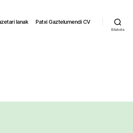
zetari lanak
Patxi Gaztelumendi CV
Bilaketa