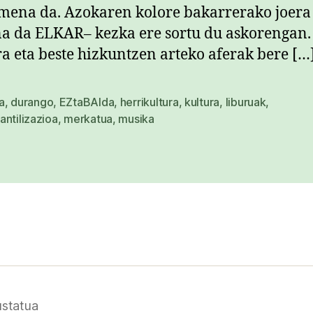
ena da. Azokaren kolore bakarrerako joera
na da ELKAR– kezka ere sortu du askorengan.
a eta beste hizkuntzen arteko aferak bere […
a
,
durango
,
EZtaBAIda
,
herrikultura
,
kultura
,
liburuak
,
ntilizazioa
,
merkatua
,
musika
statua