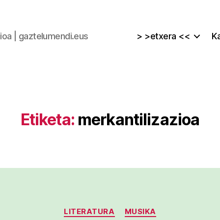
zioa | gaztelumendi.eus
> >etxera <<
Ka
Etiketa:
merkantilizazioa
Kategoriak
LITERATURA
MUSIKA