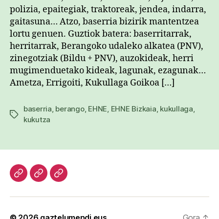
polizia, epaitegiak, traktoreak, jendea, indarra,
gaitasuna… Atzo, baserria bizirik mantentzea
lortu genuen. Guztiok batera: baserritarrak,
herritarrak, Berangoko udaleko alkatea (PNV),
zinegotziak (Bildu + PNV), auzokideak, herri
mugimenduetako kideak, lagunak, ezagunak…
Ametza, Errigoiti, Kukullaga Goikoa […]
baserria
,
berango
,
EHNE
,
EHNE Bizkaia
,
kukullaga
,
Etiketak
kukutza
Hasiera
Kazetari
Patxi
lanak
Gaztelumendi
CV
© 2026
gaztelumendi.eus
Gora
↑