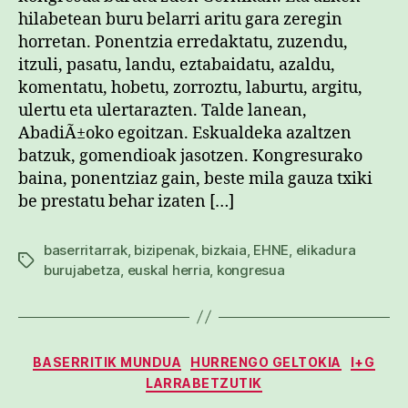
hilabetean buru belarri aritu gara zeregin
horretan. Ponentzia erredaktatu, zuzendu,
itzuli, pasatu, landu, eztabaidatu, azaldu,
komentatu, hobetu, zorroztu, laburtu, argitu,
ulertu eta ulertarazten. Talde lanean,
AbadiÃ±oko egoitzan. Eskualdeka azaltzen
batzuk, gomendioak jasotzen. Kongresurako
baina, ponentziaz gain, beste mila gauza txiki
be prestatu behar izaten […]
baserritarrak
,
bizipenak
,
bizkaia
,
EHNE
,
elikadura
Etiketak
burujabetza
,
euskal herria
,
kongresua
Kategoriak
BASERRITIK MUNDUA
HURRENGO GELTOKIA
I+G
LARRABETZUTIK