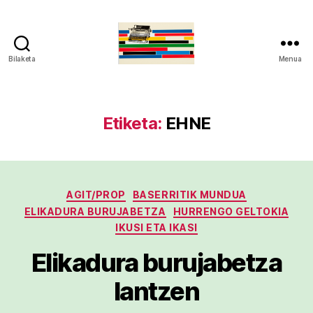
Bilaketa
Menua
gaztelumendi.eus
Etiketa:
EHNE
Kategoriak
AGIT/PROP
BASERRITIK MUNDUA
ELIKADURA BURUJABETZA
HURRENGO GELTOKIA
IKUSI ETA IKASI
Elikadura burujabetza
lantzen