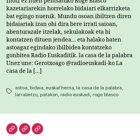
Inoiz ez nuen pentsatuko Roge Blasco
kazetariarekin horrelako bidaiari elkarrizketa
bat egingo nuenik. Mundu osoan ibiltzen diren
bidaiariak izan ohi dira bere irrati saioan,
abenturazale itzelak, sekulakoak eta bi
kontatzen dituen jendea… eta halako baten
astoagaz egindako ibilbidea kontatzeko
gonbitea Radio Euskaditik. la casa de la palabra
Unez une: Gerotxoago @radioeuskadi-ko La
casa de la […]
astoa
,
bidaia
,
euskal herria
,
la casa de la palabra
,
Etiketak
larrabetzu
,
patakon
,
radio euskadi
,
roge blasco
Hasiera
Kazetari
Patxi