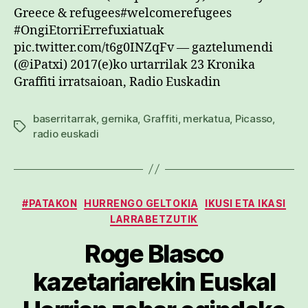
Greece & refugees#welcomerefugees
#OngiEtorriErrefuxiatuak
pic.twitter.com/t6g0INZqFv — gaztelumendi
(@iPatxi) 2017(e)ko urtarrilak 23 Kronika
Graffiti irratsaioan, Radio Euskadin
baserritarrak
,
gernika
,
Graffiti
,
merkatua
,
Picasso
,
Etiketak
radio euskadi
Kategoriak
#PATAKON
HURRENGO GELTOKIA
IKUSI ETA IKASI
LARRABETZUTIK
Roge Blasco
kazetariarekin Euskal