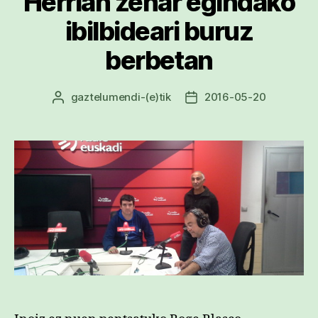
Herrian zehar egindako
ibilbideari buruz
berbetan
gaztelumendi
-(e)tik
2016-05-20
Argitalpenaren
Argitalpenaren
egilea
data