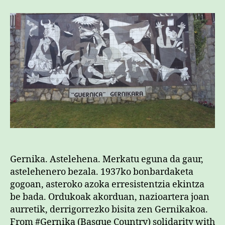
Gernika. Astelehena. Merkatu eguna da gaur,
astelehenero bezala. 1937ko bonbardaketa
gogoan, asteroko azoka erresistentzia ekintza
be bada. Ordukoak akorduan, nazioartera joan
aurretik, derrigorrezko bisita zen Gernikakoa.
From #Gernika (Basque Country) solidarity with