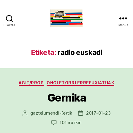
Bilaketa
Menua
gaztelumendi.eus
Etiketa:
radio euskadi
Kategoriak
AGIT/PROP
ONGI ETORRI ERREFUXIATUAK
Gernika
gaztelumendi
-(e)tik
2017-01-23
Argitalpenaren
Argitalpenaren
egilea
data
Gernika
101 iruzkin
sarreran