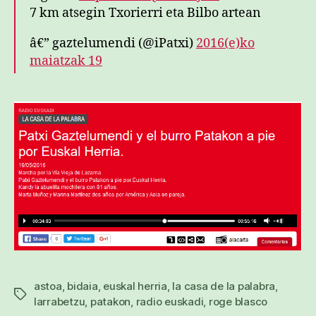
7 km atsegin Txorierri eta Bilbo artean
â€” gaztelumendi (@iPatxi)
2016(e)ko
maiatzak 19
astoa
,
bidaia
,
euskal herria
,
la casa de la palabra
,
Etiketak
larrabetzu
,
patakon
,
radio euskadi
,
roge blasco