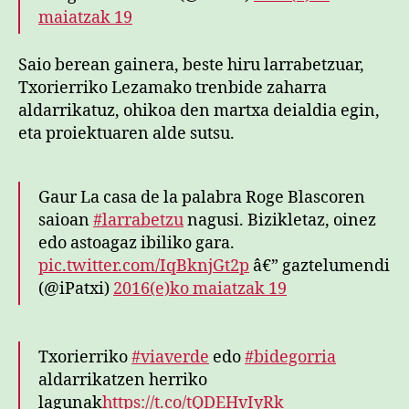
maiatzak 19
Saio berean gainera, beste hiru larrabetzuar,
Txorierriko Lezamako trenbide zaharra
aldarrikatuz, ohikoa den martxa deialdia egin,
eta proiektuaren alde sutsu.
Gaur La casa de la palabra Roge Blascoren
saioan
#larrabetzu
nagusi. Bizikletaz, oinez
edo astoagaz ibiliko gara.
pic.twitter.com/IqBknjGt2p
â€” gaztelumendi
(@iPatxi)
2016(e)ko maiatzak 19
Txorierriko
#viaverde
edo
#bidegorria
aldarrikatzen herriko
lagunak
https://t.co/tQDEHvIyRk