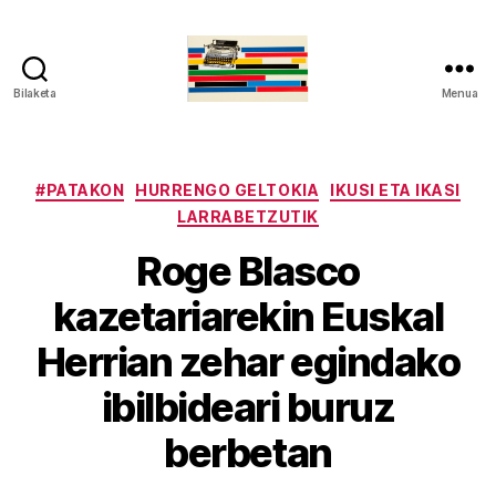
Bilaketa
Menua
gaztelumendi.eus
Kategoriak
#PATAKON
HURRENGO GELTOKIA
IKUSI ETA IKASI
LARRABETZUTIK
Roge Blasco
kazetariarekin Euskal
Herrian zehar egindako
ibilbideari buruz
berbetan