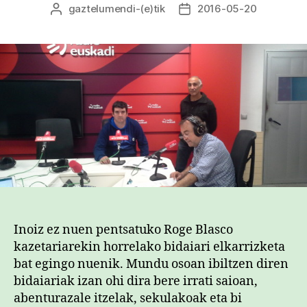
gaztelumendi
-(e)tik
2016-05-20
Argitalpenaren
Argitalpenaren
egilea
data
Inoiz ez nuen pentsatuko Roge Blasco
kazetariarekin horrelako bidaiari elkarrizketa
bat egingo nuenik. Mundu osoan ibiltzen diren
bidaiariak izan ohi dira bere irrati saioan,
abenturazale itzelak, sekulakoak eta bi