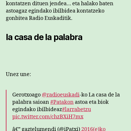
kontatzen dituen jendea… eta halako baten
astoagaz egindako ibilbidea kontatzeko
gonbitea Radio Euskaditik.
la casa de la palabra
Unez une:
Gerotxoago
@radioeuskadi
-ko La casa de la
palabra saioan
#Patakon
astoa eta biok
egindako ibilbideaz
#larrabetzu
pic.twitter.com/chzBXiH7mx
â€” gaztelumendi (@iPatxi)
2016(e)ko