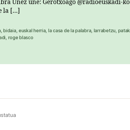
abra Unez une: Gerotxoago @radioeuskadi-ko
e la […]
a
,
bidaia
,
euskal herria
,
la casa de la palabra
,
larrabetzu
,
pata
adi
,
roge blasco
statua