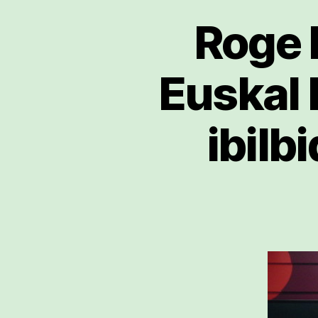
Roge 
Euskal 
ibilb