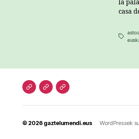
la pal
casa d
asto
Etiketak
eusk
Hasiera
Kazetari
Patxi
lanak
Gaztelumendi
CV
© 2026
gaztelumendi.eus
WordPressek su