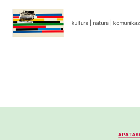
kultura | natura | komunika
gaztelumendi.eus
#PATAK