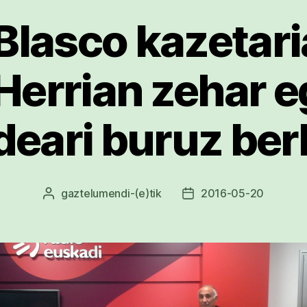
Blasco kazetari
Herrian zehar 
ideari buruz be
gaztelumendi
-(e)tik
2016-05-20
Argitalpenaren
Argitalpenaren
egilea
data