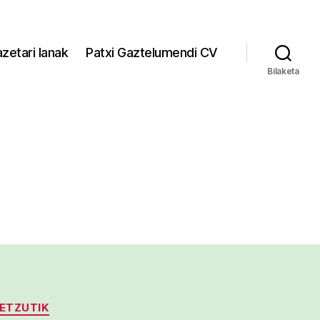
zetari lanak
Patxi Gaztelumendi CV
Bilaketa
ETZUTIK