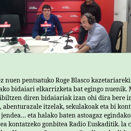
ez nuen pentsatuko Roge Blasco kazetariarek
ako bidaiari elkarrizketa bat egingo nuenik
ibiltzen diren bidaiariak izan ohi dira bere ir
, abenturazale itzelak, sekulakoak eta bi kon
 jendea… eta halako baten astoagaz egindako
dea kontatzeko gonbitea Radio Euskaditik. la 