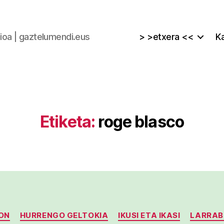
zioa | gaztelumendi.eus
> >etxera <<
Ka
Etiketa:
roge blasco
Kategoriak
ON
HURRENGO GELTOKIA
IKUSI ETA IKASI
LARRAB