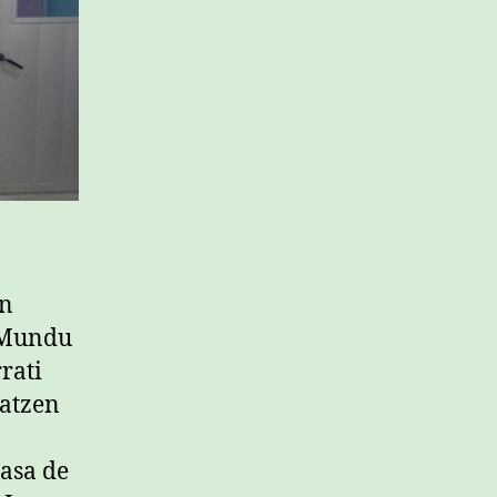
in
. Mundu
rati
tatzen
casa de