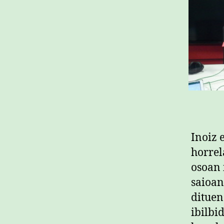
Inoiz 
horrel
osoan 
saioan
dituen
ibilbi