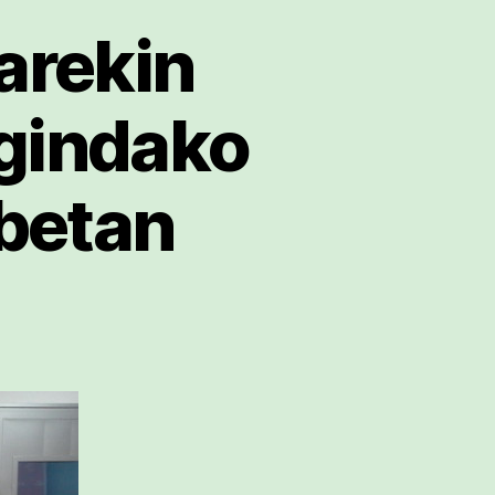
arekin
egindako
rbetan